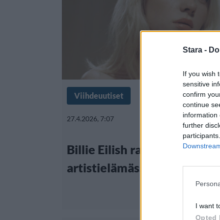
Stara -
Do
If you wish 
sensitive in
confirm you
Viihdeuutiset
continue se
information 
27.4.2026, 7:07
further disc
participants
Downstream 
Billie Eilish rantakunnossa 
artistielämässä tarvitaan ir
Persona
I want t
Opted 