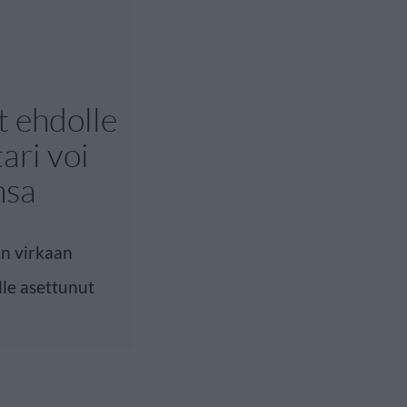
t ehdolle
ari voi
nsa
in virkaan
lle asettunut