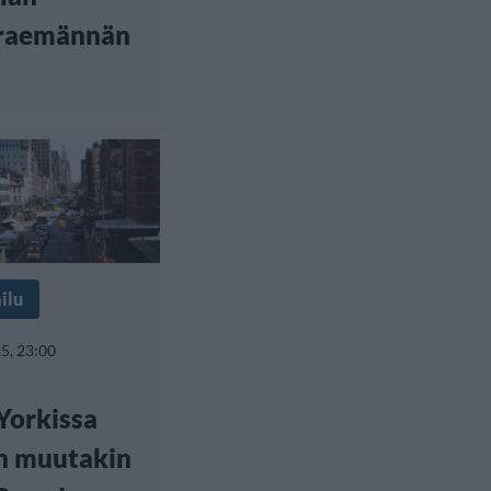
raemännän
ilu
5, 23:00
Yorkissa
n muutakin