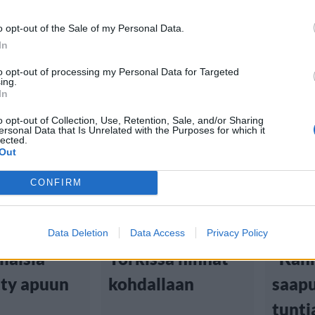
o opt-out of the Sale of my Personal Data.
In
to opt-out of processing my Personal Data for Targeted
ing.
In
u
Matkailu
Matka
o opt-out of Collection, Use, Retention, Sale, and/or Sharing
ersonal Data that Is Unrelated with the Purposes for which it
5:03
24.3.2026, 18:40
16.3.2026
lected.
Out
rkin
Maksaisitko
Yhdy
CONFIRM
enttäkaaos
hotelliaamiaisesta
lento
 –
270 euroa? New
kaaok
Data Deletion
Data Access
Privacy Policy
maisia
Yorkissa hinnat
”Kan
tty apuun
kohdallaan
saapu
tunti