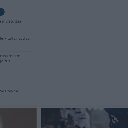
a muistuttaa
e – tältä näyttää
kossa toinen
joitus
kan vuoksi