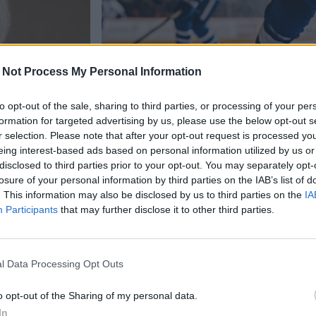
 Not Process My Personal Information
to opt-out of the sale, sharing to third parties, or processing of your per
formation for targeted advertising by us, please use the below opt-out s
r selection. Please note that after your opt-out request is processed y
Urheilu
eing interest-based ads based on personal information utilized by us or
disclosed to third parties prior to your opt-out. You may separately opt-
6.4.2026, 8:09
losure of your personal information by third parties on the IAB’s list of
. This information may also be disclosed by us to third parties on the
IA
Participants
that may further disclose it to other third parties.
–
Poliisin ja palokunnan vä
tiottoja
jääkiekko-ottelu päättyi
joukkotappeluun
l Data Processing Opt Outs
o opt-out of the Sharing of my personal data.
In