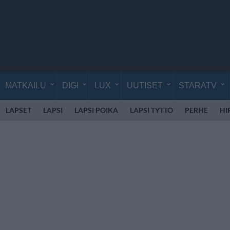
MATKAILU
DIGI
LUX
UUTISET
STARATV
LAPSET
LAPSI
LAPSI POIKA
LAPSI TYTTÖ
PERHE
HI