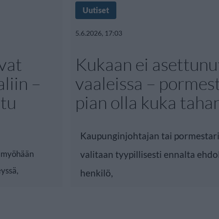
Uutiset
5.6.2026, 17:03
vat
Kukaan ei asettunu
liin –
vaaleissa – pormest
atu
pian olla kuka taha
Kaupunginjohtajan tai pormestar
an myöhään
valitaan tyypillisesti ennalta ehdo
yssä,
henkilö,