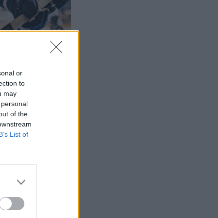
sonal or
ection to
ou may
 personal
out of the
 downstream
B’s List of
linen