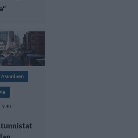
a”
& Asuminen
yle
, 9:40
 tunnistat
lan