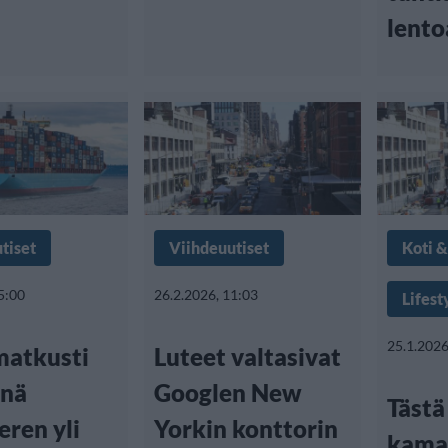
lento
tiset
Viihdeuutiset
Koti 
5:00
26.2.2026, 11:03
Lifest
25.1.2026
matkusti
Luteet valtasivat
enä
Googlen New
Tästä
eren yli
Yorkin konttorin
kama