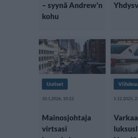
– syynä Andrew’n
Yhdysv
kohu
Uutiset
Viihdeuu
10.1.2026, 10:22
5.12.2025, 2
Mainosjohtaja
Varkaat
virtsasi
luksus