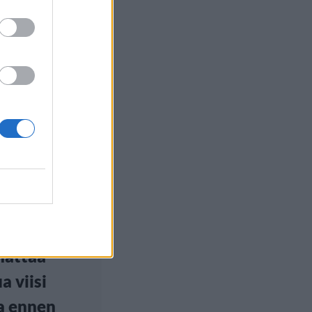
ilu
, 14:00
svaltojen
kentät
sessa:
nattaa
a viisi
a ennen