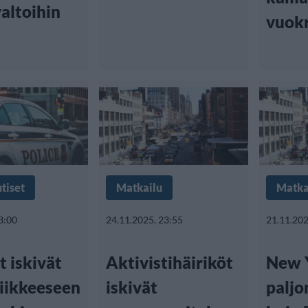
altoihin
vuok
tiset
Matkailu
Matka
3:00
24.11.2025, 23:55
21.11.202
 iskivät
Aktivistihäiriköt
New 
liikkeeseen
iskivät
paljo