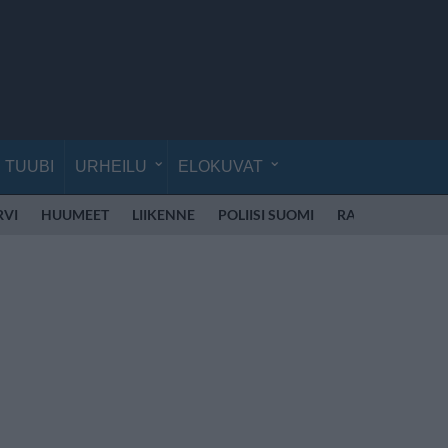
TUUBI
URHEILU
ELOKUVAT
RVI
HUUMEET
LIIKENNE
POLIISI SUOMI
RATTIJUOPPO