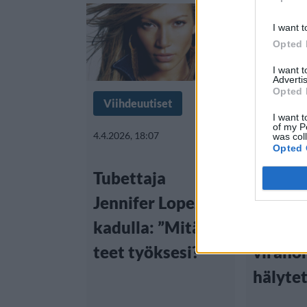
I want t
Opted 
I want 
Advertis
Opted 
Viihdeuutiset
Matkail
I want t
of my P
4.4.2026, 18:07
28.3.2026, 1
was col
Opted 
Tubettaja
New Yo
Jennifer Lopezille
lentok
kadulla: ”Mitä
jatkuu
teet työksesi?”
virano
hälyte