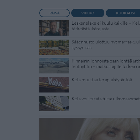
PÄIVÄ
VIIKKO
KUUKAUSI
Leskeneläke ei kuulu kaikille – Kel
tärkeästä ikärajasta
Sääennuste ulottuu nyt marraskuull
syksyn sää
Finnairin lennoista osan lentää jat
lentoyhtiö – matkustajille tärkeä ra
Kela muuttaa terapiakäytäntöä
Kela voi leikata tukia ulkomaanmat