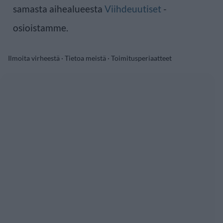
samasta aihealueesta
Viihdeuutiset
-
osioistamme.
Ilmoita virheestä
·
Tietoa meistä
·
Toimitusperiaatteet