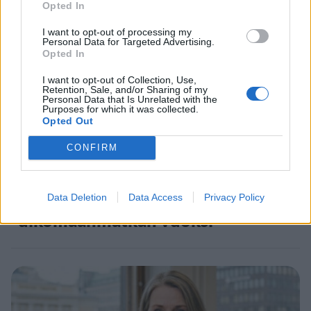
Opted In
I want to opt-out of processing my
5
Personal Data for Targeted Advertising.
Opted In
I want to opt-out of Collection, Use,
Retention, Sale, and/or Sharing of my
Personal Data that Is Unrelated with the
Purposes for which it was collected.
Opted Out
CONFIRM
UUTISET
Kela voi leikata tukia
Data Deletion
Data Access
Privacy Policy
ulkomaanmatkan vuoksi