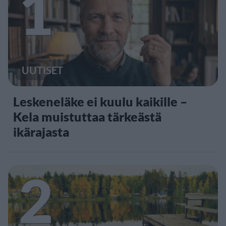
1
UUTISET
Leskeneläke ei kuulu kaikille –
Kela muistuttaa tärkeästä
ikärajasta
2