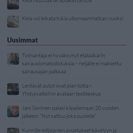
Kela muuttaa terapiakäytäntöä
Kela voi leikata tukia ulkomaanmatkan vuoksi
Uusimmat
Työnantaja ei hyväksynyt etälääkärin
sairauslomatodistuksia – neljälle ei maksettu
sairausajan palkkaa
Lentävät autot ovat pian totta –
Yhdysvaltoihin avataan testikeskus
Jani Sievinen palasi kilpailemaan 20 vuoden
jälkeen: ”Nyt sattuu joka puolelle”
Kunnille miljoonien avustukset kävelyyn ja