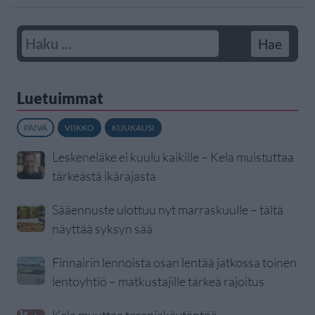
Luetuimmat
PÄIVÄ
VIIKKO
KUUKAUSI
Leskeneläke ei kuulu kaikille – Kela muistuttaa
tärkeästä ikärajasta
Sääennuste ulottuu nyt marraskuulle – tältä
näyttää syksyn sää
Finnairin lennoista osan lentää jatkossa toinen
lentoyhtiö – matkustajille tärkeä rajoitus