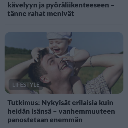
kävelyyn ja pyöräliikenteeseen –
tänne rahat menivät
LIFESTYLE
Tutkimus: Nykyisät erilaisia kuin
heidän isänsä – vanhemmuuteen
panostetaan enemmän