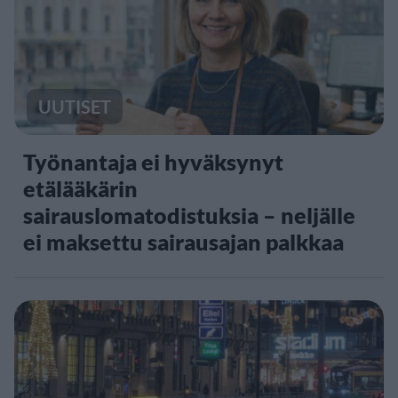
UUTISET
Työnantaja ei hyväksynyt
etälääkärin
sairauslomatodistuksia – neljälle
ei maksettu sairausajan palkkaa