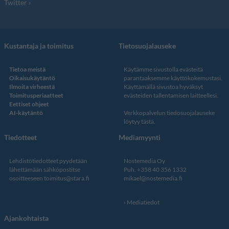
Twitter
Kustantaja ja toimitus
Tietosuojalauseke
Tietoa meistä
Käytämme sivustolla evästeitä
Oikaisukäytäntö
parantaaksemme käyttökokemustasi.
Ilmoita virheestä
Käyttämällä sivustoa hyväksyt
Toimitusperiaatteet
evästeiden tallentamisen laitteellesi.
Eettiset ohjeet
AI-käytäntö
Verkkopalvelun
tiedosuojalauseke
löytyy tästä
.
Tiedotteet
Mediamyynti
Lehdistötiedotteet pyydetään
Nostemedia Oy
lähettämään sähköpostitse
Puh. +358 40 356 1332
osoitteeseen
toimitus@stara.fi
mikael@nostemedia.fi
Mediatiedot
Ajankohtaista