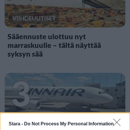
VIIHDEUUTISET
Sääennuste ulottuu nyt
marraskuulle – tältä näyttää
syksyn sää
3
Stara -
Do Not Process My Personal Information
MATKAILU