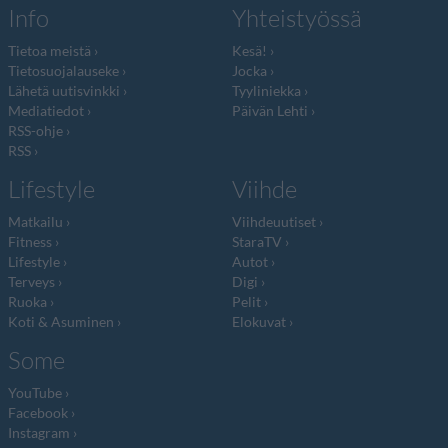
Info
Yhteistyössä
Tietoa meistä
Kesä!
Tietosuojalauseke
Jocka
Lähetä uutisvinkki
Tyyliniekka
Mediatiedot
Päivän Lehti
RSS-ohje
RSS
Lifestyle
Viihde
Matkailu
Viihdeuutiset
Fitness
StaraTV
Lifestyle
Autot
Terveys
Digi
Ruoka
Pelit
Koti & Asuminen
Elokuvat
Some
YouTube
Facebook
Instagram