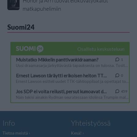
Honor ja Arri tuovat elokuvatyökalut
matkapuhelimiin
Suomi24
Info
Yhteistyössä
Tietoa meistä
Kesä!