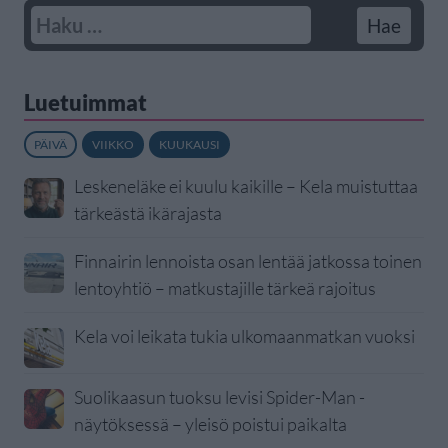
Luetuimmat
PÄIVÄ
VIIKKO
KUUKAUSI
Leskeneläke ei kuulu kaikille – Kela muistuttaa
tärkeästä ikärajasta
Finnairin lennoista osan lentää jatkossa toinen
lentoyhtiö – matkustajille tärkeä rajoitus
Kela voi leikata tukia ulkomaanmatkan vuoksi
Suolikaasun tuoksu levisi Spider-Man -
näytöksessä – yleisö poistui paikalta