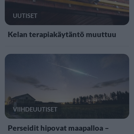
UUTISET
Kelan terapiakäytäntö muuttuu
VIIHDEUUTISET
Perseidit hipovat maapalloa –