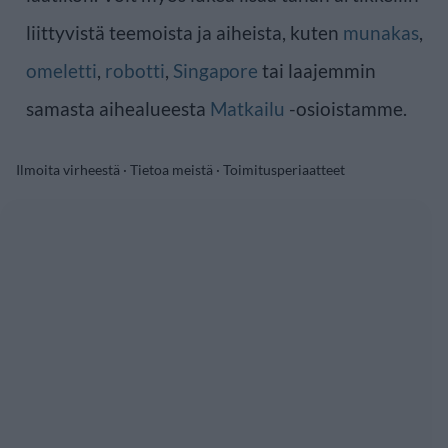
liittyvistä teemoista ja aiheista, kuten
munakas
,
omeletti
,
robotti
,
Singapore
tai laajemmin
samasta aihealueesta
Matkailu
-osioistamme.
Ilmoita virheestä
·
Tietoa meistä
·
Toimitusperiaatteet