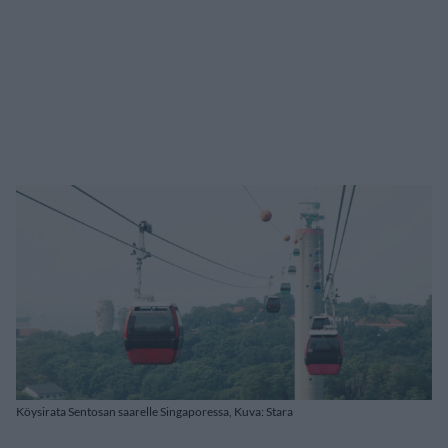
Köysirata Sentosan saarelle Singaporessa, Kuva: Stara