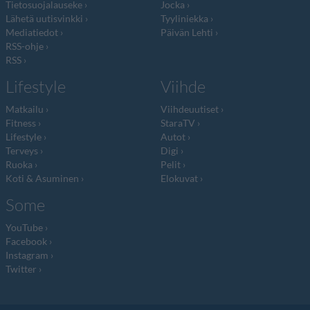
Tietosuojalauseke
Jocka
Lähetä uutisvinkki
Tyyliniekka
Mediatiedot
Päivän Lehti
RSS-ohje
RSS
Lifestyle
Viihde
Matkailu
Viihdeuutiset
Fitness
StaraTV
Lifestyle
Autot
Terveys
Digi
Ruoka
Pelit
Koti & Asuminen
Elokuvat
Some
YouTube
Facebook
Instagram
Twitter