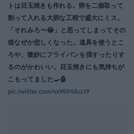
トは目玉焼きも作れる。卵を二個取って
割って入れる大胆な工程で盛大にミス。
「それみろ〜😂」と思ってしまってその
後なぜか悲しくなった。道具を使うとこ
ろや、微妙にフライパンを揺すったりす
るのがかわいい。目玉焼きにも気持ちが
こもってました🍳🤖
pic.twitter.com/vxWIHduzJ9