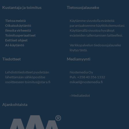
Kustantaja ja toimitus
Tietosuojalauseke
Tietoa meistä
Käytämme sivustolla evästeitä
Oikaisukäytäntö
parantaaksemme käyttökokemustasi.
Ilmoita virheestä
Käyttämällä sivustoa hyväksyt
Toimitusperiaatteet
evästeiden tallentamisen laitteellesi.
Eettiset ohjeet
AI-käytäntö
Verkkopalvelun
tiedosuojalauseke
löytyy tästä
.
Tiedotteet
Mediamyynti
Lehdistötiedotteet pyydetään
Nostemedia Oy
lähettämään sähköpostitse
Puh. +358 40 356 1332
osoitteeseen
toimitus@stara.fi
mikael@nostemedia.fi
Mediatiedot
Ajankohtaista