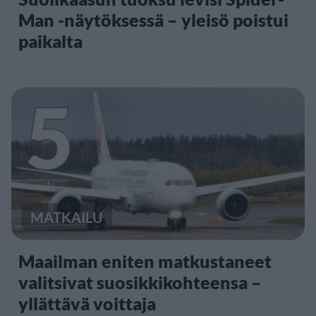
Man -näytöksessä – yleisö poistui
paikalta
5
MATKAILU
Maailman eniten matkustaneet
valitsivat suosikkikohteensa –
yllättävä voittaja