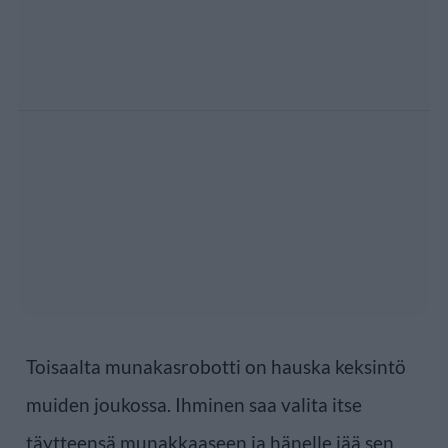
Toisaalta munakasrobotti on hauska keksintö
muiden joukossa. Ihminen saa valita itse
täytteensä munakkaaseen ja hänelle jää sen