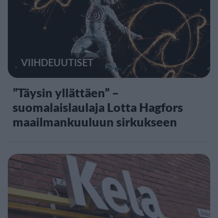
VIIHDEUUTISET
”Täysin yllättäen” –
suomalaislaulaja Lotta Hagfors
maailmankuuluun sirkukseen