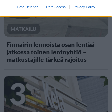
2
Data Deletion
Data Access
Privacy Policy
MATKAILU
Finnairin lennoista osan lentää
jatkossa toinen lentoyhtiö –
matkustajille tärkeä rajoitus
3