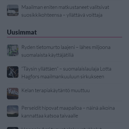
Maailman eniten matkustaneet valitsivat
suosikkikohteensa – yllättävä voittaja
Uusimmat
Ryden tietomurto laajeni – lähes miljoona
suomalaista käyttäjätiliä
”Täysin yllättäen” – suomalaislaulaja Lotta
Hagfors maailmankuuluun sirkukseen
Kelan terapiakäytäntö muuttuu
Perseidit hipovat maapalloa – näinä aikoina
kannattaa katsoa taivaalle