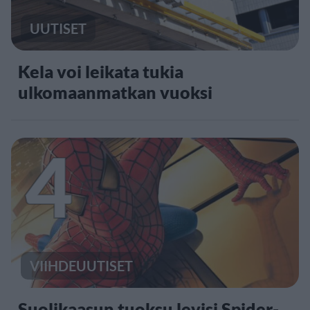
UUTISET
Kela voi leikata tukia
ulkomaanmatkan vuoksi
4
VIIHDEUUTISET
Suolikaasun tuoksu levisi Spider-