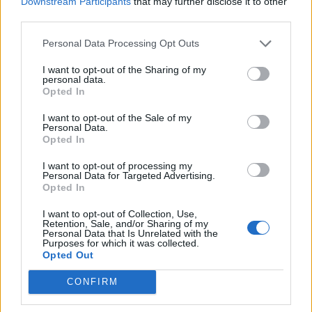
Downstream Participants
that may further disclose it to other
1
third parties.
Personal Data Processing Opt Outs
I want to opt-out of the Sharing of my
personal data.
Opted In
I want to opt-out of the Sale of my
Personal Data.
UUTISET
Opted In
I want to opt-out of processing my
Leskeneläke ei kuulu kaikille –
Personal Data for Targeted Advertising.
Opted In
Kela muistuttaa tärkeästä
I want to opt-out of Collection, Use,
ikärajasta
Retention, Sale, and/or Sharing of my
Personal Data that Is Unrelated with the
Purposes for which it was collected.
Opted Out
CONFIRM