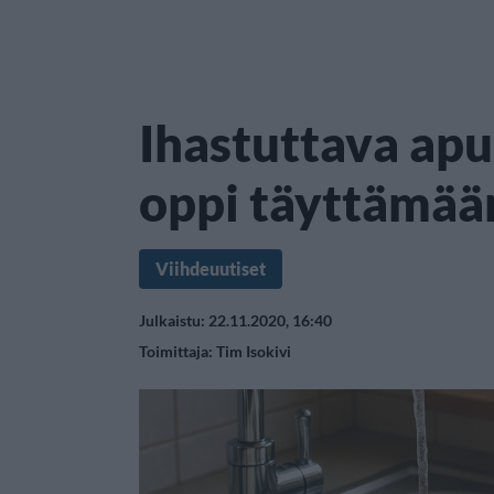
Ihastuttava apu
oppi täyttämään
Viihdeuutiset
Julkaistu: 22.11.2020, 16:40
Toimittaja:
Tim Isokivi