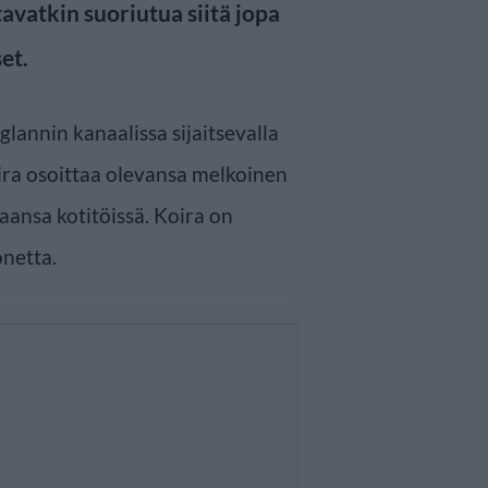
tavatkin suoriutua siitä jopa
et.
glannin kanaalissa sijaitsevalla
oira osoittaa olevansa melkoinen
ansa kotitöissä. Koira on
onetta.