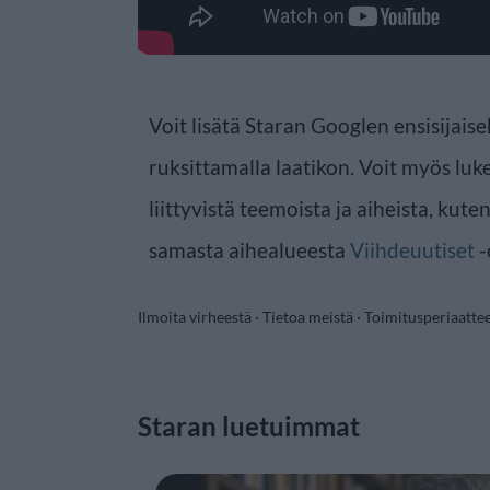
Voit lisätä Staran Googlen ensisijaise
ruksittamalla laatikon. Voit myös luke
liittyvistä teemoista ja aiheista, kute
samasta aihealueesta
Viihdeuutiset
-
Ilmoita virheestä
·
Tietoa meistä
·
Toimitusperiaatte
Staran luetuimmat