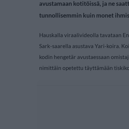
avustamaan kotitöissä, ja ne saat
tunnollisemmin kuin monet ihmis
Hauskalla viraalivideolla tavataan En
Sark-saarella asustava Yari-koira. K
kodin hengetär avustaessaan omistaja
nimittäin opetettu täyttämään tiskik