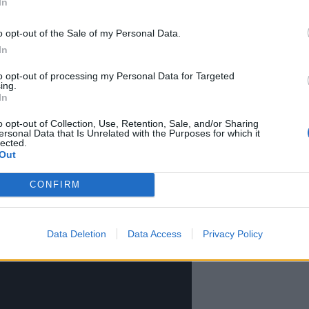
In
rvikkeen alakoriin. Kyseinen
o opt-out of the Sale of my Personal Data.
ähes miltä tahansa koiralta, mutta
In
nimittäin osaa myös työntää
to opt-out of processing my Personal Data for Targeted
ing.
 jopa sulkea tiskikoneen luukun.
In
o opt-out of Collection, Use, Retention, Sale, and/or Sharing
ersonal Data that Is Unrelated with the Purposes for which it
lected.
Out
CONFIRM
Data Deletion
Data Access
Privacy Policy