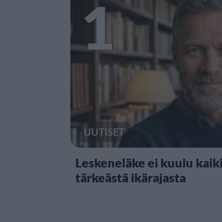
1
UUTISET
Leskeneläke ei kuulu kaiki
tärkeästä ikärajasta