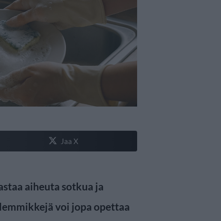
Jaa X
astaa aiheuta sotkua ja
 lemmikkejä voi jopa opettaa