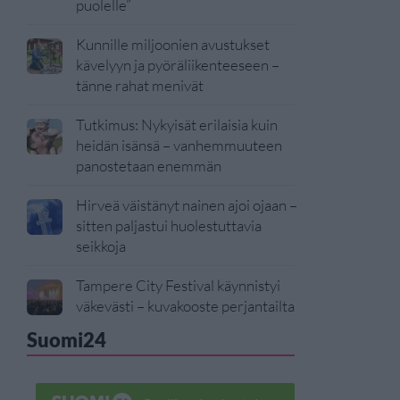
puolelle”
Kunnille miljoonien avustukset
kävelyyn ja pyöräliikenteeseen –
tänne rahat menivät
Tutkimus: Nykyisät erilaisia kuin
heidän isänsä – vanhemmuuteen
panostetaan enemmän
Hirveä väistänyt nainen ajoi ojaan –
sitten paljastui huolestuttavia
seikkoja
Tampere City Festival käynnistyi
väkevästi – kuvakooste perjantailta
Suomi24