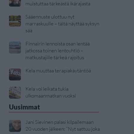
muistuttaa tärkeästä ikärajasta
Sääennuste ulottuu nyt
marraskuulle – tältä näyttää syksyn
sää
Finnairin lennoista osan lentää
jatkossa toinen lentoyhtiö –
matkustajille tärkeä rajoitus
Kela muuttaa terapiakäytäntöä
Kela voi leikata tukia
ulkomaanmatkan vuoksi
Uusimmat
Jani Sievinen palasi kilpailemaan
20 vuoden jälkeen: ”Nyt sattuu joka