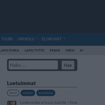
TUUBI
URHEILU
ELOKUVAT
LAPSI POIKA
LAPSI TYTTÖ
PERHE
HIRVI
HUUMEET
LI
Luetuimmat
PÄIVÄ
VIIKKO
KUUKAUSI
Leskeneläke ei kuulu kaikille – Kela