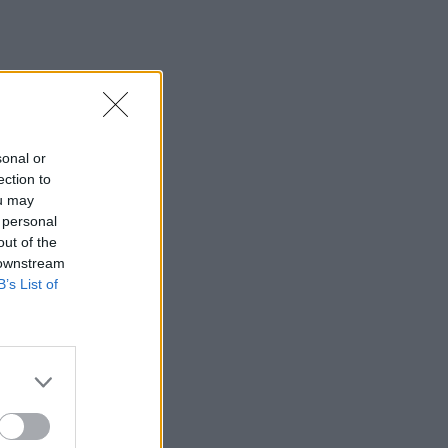
sonal or
ection to
ou may
 personal
out of the
 downstream
B’s List of