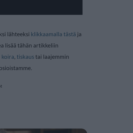
ksi lähteeksi
klikkaamalla tästä
ja
a lisää tähän artikkeliin
n
koira
,
tiskaus
tai laajemmin
osioistamme.
et