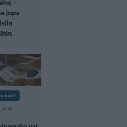
ine –
a jopa
isiin
ihin
euutiset
, 18:00
ainepullo vai