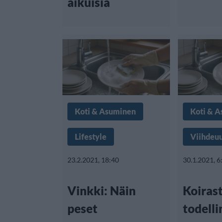
aikuisia
Koti & Asuminen
Koti & 
Lifestyle
Viihdeuu
23.2.2021, 18:40
30.1.2021, 6
Vinkki: Näin
Koirast
peset
todelli