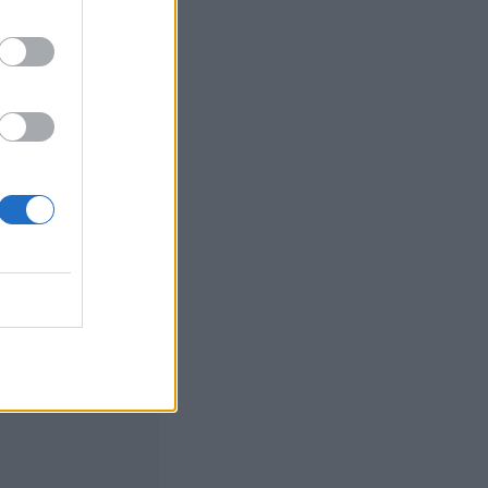
euutiset
2, 19:00
 ei halunnut
ta
tolassa –
lopputilin