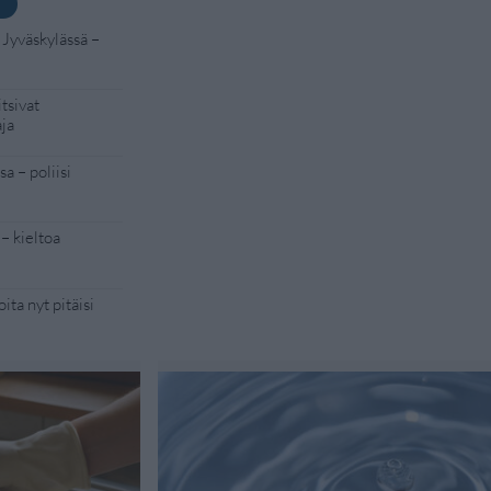
 Jyväskylässä –
tsivat
aja
a – poliisi
– kieltoa
ita nyt pitäisi