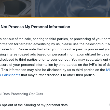
 Not Process My Personal Information
Lifestyle
Terveys
to opt-out of the sale, sharing to third parties, or processing of your per
formation for targeted advertising by us, please use the below opt-out s
r selection. Please note that after your opt-out request is processed y
11.11.2025, 5:00
eing interest-based ads based on personal information utilized by us or
disclosed to third parties prior to your opt-out. You may separately opt-
ahinko
Juomapullot ovat trendik
losure of your personal information by third parties on the IAB’s list of
. This information may also be disclosed by us to third parties on the
IA
uulla?
moni unohtaa kriittisen t
Participants
that may further disclose it to other third parties.
toimenpiteen
l Data Processing Opt Outs
o opt-out of the Sharing of my personal data.