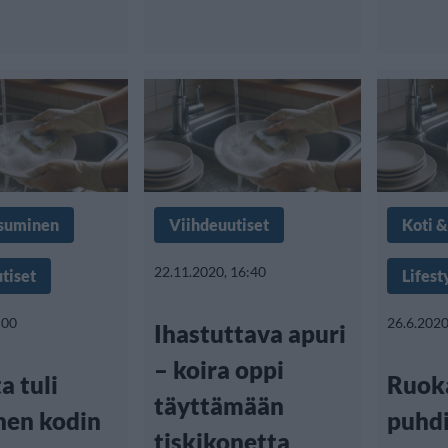
Asuminen
Viihdeuutiset
Koti 
22.11.2020, 16:40
tiset
Lifest
:00
26.6.2020
Ihastuttava apuri
– koira oppi
a tuli
Ruok
täyttämään
nen kodin
puhd
tiskikonetta