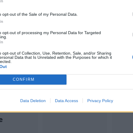
In
o opt-out of the Sale of my Personal Data.
In
to opt-out of processing my Personal Data for Targeted
tiset
Viihdeuutiset
Viihd
ing.
In
3:55
25.11.2022, 14:00
23.11.202
o opt-out of Collection, Use, Retention, Sale, and/or Sharing
ersonal Data that Is Unrelated with the Purposes for which it
lected.
nen vieras
Lopputilin
Teini
Out
 tiskaavan
tiskivuoron takia
tiska
CONFIRM
 –
ottanut teini: ”Se
ravin
amaton
oli vain vitsi!”
otti 
Data Deletion
Data Access
Privacy Policy
aminen
e