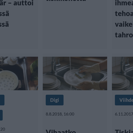
är – auttoi
ihmea
ssä
tehoa
ssä
vaike
tahro
Digi
Viihd
8.8.2018, 16:00
6.11.2017
:20
Vihaatko
Tiski