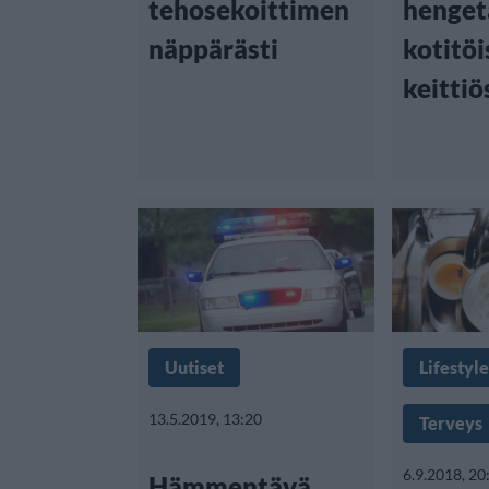
tehosekoittimen
henget
näppärästi
kotitöi
keittiö
Uutiset
Lifestyle
13.5.2019, 13:20
Terveys
6.9.2018, 20
Hämmentävä