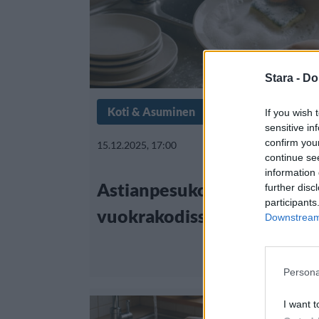
Stara -
Do
Koti & Asuminen
Lifestyle
If you wish 
sensitive in
confirm you
15.12.2025, 17:00
continue se
information 
Astianpesukoneesta vesiv
further disc
participants
vuokrakodissa – kenen vast
Downstream 
Persona
I want t