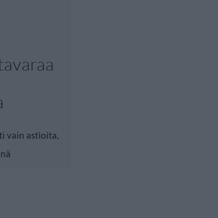
tavaraa
a
 vain astioita,
inä