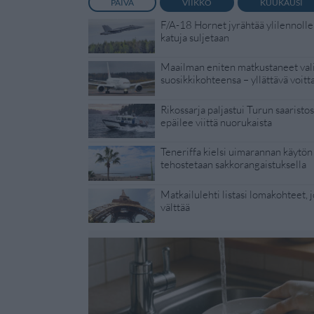
PÄIVÄ
VIIKKO
KUUKAUSI
F/A-18 Hornet jyrähtää ylilennolle
katuja suljetaan
Maailman eniten matkustaneet vali
suosikkikohteensa – yllättävä voitt
Rikossarja paljastui Turun saaristoss
epäilee viittä nuorukaista
Teneriffa kielsi uimarannan käytön 
tehostetaan sakkorangaistuksella
Matkailulehti listasi lomakohteet, jo
välttää