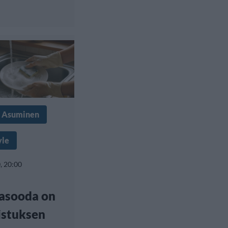
& Asuminen
yle
, 20:00
asooda on
istuksen