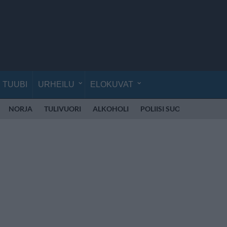
TUUBI
URHEILU
ELOKUVAT
NORJA
TULIVUORI
ALKOHOLI
POLIISI SUOMI
RÄJÄH