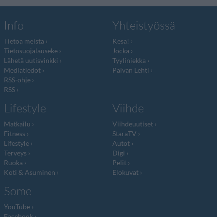
Info
Yhteistyössä
Tietoa meistä
Kesä!
Tietosuojalauseke
Jocka
Lähetä uutisvinkki
Tyyliniekka
Mediatiedot
Päivän Lehti
RSS-ohje
RSS
Lifestyle
Viihde
Matkailu
Viihdeuutiset
Fitness
StaraTV
Lifestyle
Autot
Terveys
Digi
Ruoka
Pelit
Koti & Asuminen
Elokuvat
Some
YouTube
Facebook