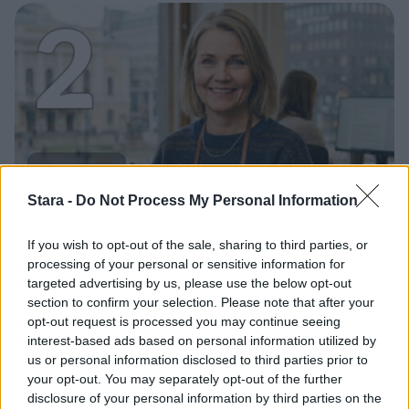
2
UUTISET
Stara -
Do Not Process My Personal Information
Työnantaja ei hyväksynyt
If you wish to opt-out of the sale, sharing to third parties, or
etälääkärin
processing of your personal or sensitive information for
sairauslomatodistuksia – neljälle
targeted advertising by us, please use the below opt-out
section to confirm your selection. Please note that after your
ei maksettu sairausajan palkkaa
opt-out request is processed you may continue seeing
interest-based ads based on personal information utilized by
us or personal information disclosed to third parties prior to
your opt-out. You may separately opt-out of the further
disclosure of your personal information by third parties on the