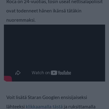
Roca on 24-vuotias, tosin useat nettisalapoliisit
ovat todenneet hänen ikänsä tätäkin
nuoremmaksi.
Voit lisätä Staran Googlen ensisijaiseksi
lähteeksi
klikkaamalla tästä
ja ruksittamalla