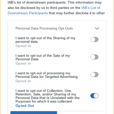
3
IAB’s list of downstream participants. This information may
also be disclosed by us to third parties on the
IAB’s List of
Downstream Participants
that may further disclose it to other
third parties.
Personal Data Processing Opt Outs
MATKAILU
I want to opt-out of the Sharing of my
personal data.
Opted In
Finnairin lennoista osan lentää
I want to opt-out of the Sale of my
jatkossa toinen lentoyhtiö –
Personal Data.
Opted In
matkustajille tärkeä rajoitus
I want to opt-out of processing my
Personal Data for Targeted Advertising.
Opted In
4
I want to opt-out of Collection, Use,
Retention, Sale, and/or Sharing of my
Personal Data that Is Unrelated with the
Purposes for which it was collected.
Opted Out