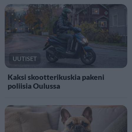
UUTISET
Kaksi skootterikuskia pakeni
poliisia Oulussa