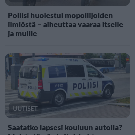
Poliisi huolestui mopoilijoiden
ilmiöstä – aiheuttaa vaaraa itselle
ja muille
UUTISET
Saatatko lapsesi kouluun autolla?