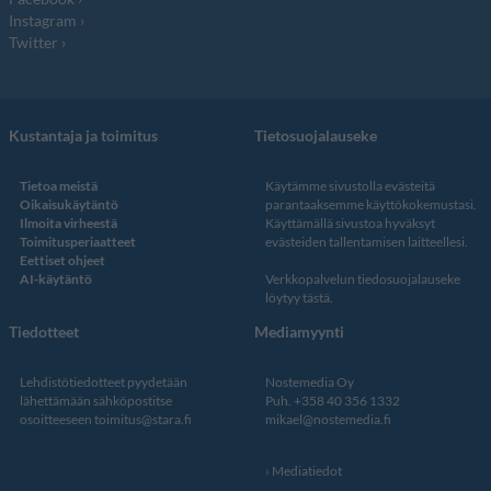
Instagram
Twitter
Kustantaja ja toimitus
Tietosuojalauseke
Tietoa meistä
Käytämme sivustolla evästeitä
Oikaisukäytäntö
parantaaksemme käyttökokemustasi.
Ilmoita virheestä
Käyttämällä sivustoa hyväksyt
Toimitusperiaatteet
evästeiden tallentamisen laitteellesi.
Eettiset ohjeet
AI-käytäntö
Verkkopalvelun
tiedosuojalauseke
löytyy tästä
.
Tiedotteet
Mediamyynti
Lehdistötiedotteet pyydetään
Nostemedia Oy
lähettämään sähköpostitse
Puh. +358 40 356 1332
osoitteeseen
toimitus@stara.fi
mikael@nostemedia.fi
Mediatiedot