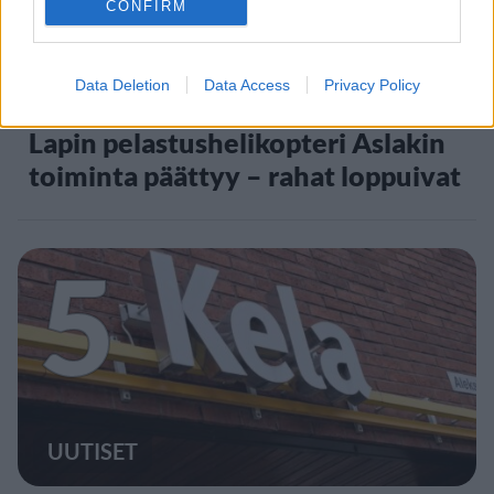
CONFIRM
UUTISET
Data Deletion
Data Access
Privacy Policy
Lapin pelastushelikopteri Aslakin
toiminta päättyy – rahat loppuivat
5
UUTISET