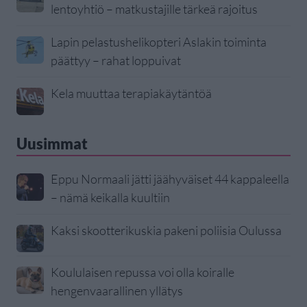
lentoyhtiö – matkustajille tärkeä rajoitus
Lapin pelastushelikopteri Aslakin toiminta
päättyy – rahat loppuivat
Kela muuttaa terapiakäytäntöä
Uusimmat
Eppu Normaali jätti jäähyväiset 44 kappaleella
– nämä keikalla kuultiin
Kaksi skootterikuskia pakeni poliisia Oulussa
Koululaisen repussa voi olla koiralle
hengenvaarallinen yllätys