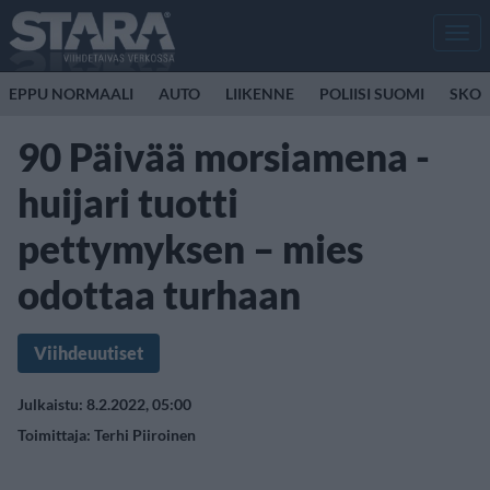
Men
EPPU NORMAALI
AUTO
LIIKENNE
POLIISI SUOMI
SKOO
90 Päivää morsiamena -
huijari tuotti
pettymyksen – mies
odottaa turhaan
Viihdeuutiset
Julkaistu: 8.2.2022, 05:00
Toimittaja:
Terhi Piiroinen