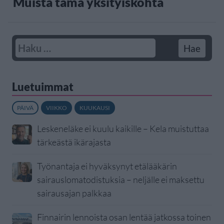
Muista tämä yksityiskohta
Luetuimmat
PÄIVÄ
VIIKKO
KUUKAUSI
Leskeneläke ei kuulu kaikille – Kela muistuttaa
tärkeästä ikärajasta
Työnantaja ei hyväksynyt etälääkärin
sairauslomatodistuksia – neljälle ei maksettu
sairausajan palkkaa
Finnairin lennoista osan lentää jatkossa toinen