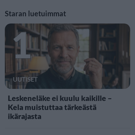
Staran luetuimmat
1
UUTISET
Leskeneläke ei kuulu kaikille –
Kela muistuttaa tärkeästä
ikärajasta