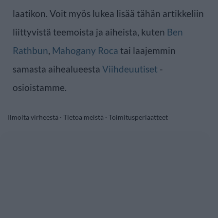
laatikon. Voit myös lukea lisää tähän artikkeliin
liittyvistä teemoista ja aiheista, kuten
Ben
Rathbun
,
Mahogany Roca
tai laajemmin
samasta aihealueesta
Viihdeuutiset
-
osioistamme.
Ilmoita virheestä
·
Tietoa meistä
·
Toimitusperiaatteet