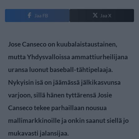
Jaa FB
Jaa X
Jose Canseco on kuubalaistaustainen,
mutta Yhdysvalloissa ammattiurheilijana
uransa luonut baseball-tähtipelaaja.
Nykyisin isä on jäämässä jälkikasvunsa
varjoon, sillä hänen tyttärensä Josie
Canseco tekee parhaillaan nousua
mallimarkkinoille ja onkin saanut siellä jo
mukavasti jalansijaa.