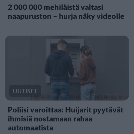
2 000 000 mehiläistä valtasi
naapuruston – hurja näky videolle
UUTISET
Poliisi varoittaa: Huijarit pyytävät
ihmisiä nostamaan rahaa
automaatista