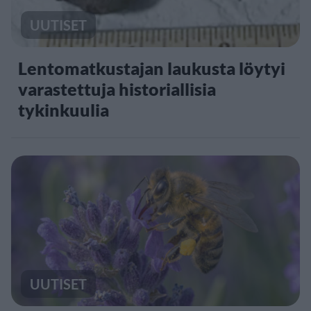
UUTISET
Lentomatkustajan laukusta löytyi
varastettuja historiallisia
tykinkuulia
UUTISET