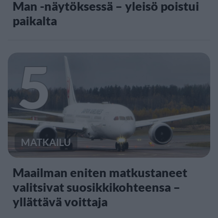
Man -näytöksessä – yleisö poistui
paikalta
5
MATKAILU
Maailman eniten matkustaneet
valitsivat suosikkikohteensa –
yllättävä voittaja