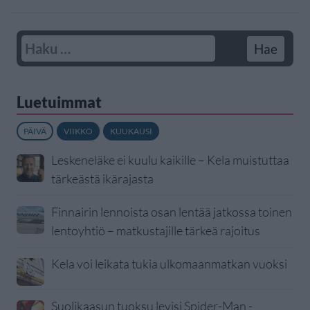
Luetuimmat
PÄIVÄ
VIIKKO
KUUKAUSI
Leskeneläke ei kuulu kaikille – Kela muistuttaa
tärkeästä ikärajasta
Finnairin lennoista osan lentää jatkossa toinen
lentoyhtiö – matkustajille tärkeä rajoitus
Kela voi leikata tukia ulkomaanmatkan vuoksi
Suolikaasun tuoksu levisi Spider-Man -