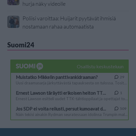
hurja näky videolle
Poliisi varoittaa: Huijarit pyytävät ihmisiä
nostamaan rahaa automaatista
Suomi24