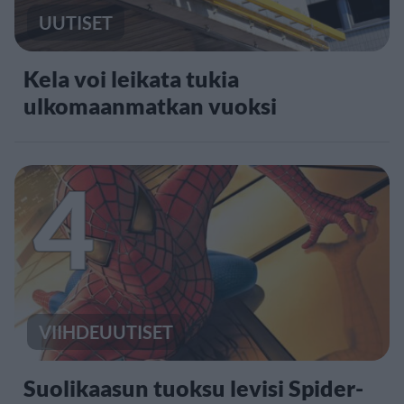
UUTISET
Kela voi leikata tukia
ulkomaanmatkan vuoksi
4
VIIHDEUUTISET
Suolikaasun tuoksu levisi Spider-