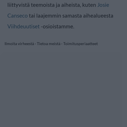
liittyvistä teemoista ja aiheista, kuten
Josie
Canseco
tai laajemmin samasta aihealueesta
Viihdeuutiset
-osioistamme.
Ilmoita virheestä
·
Tietoa meistä
·
Toimitusperiaatteet