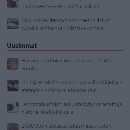
näytöksessä – yleisö poistui paikalta
Maailman eniten matkustaneet valitsivat
suosikkikohteensa – yllättävä voittaja
Uusimmat
Harvinainen Pokemon-peli myytiin 9 505
eurolla
Hoitaja ei toimittanut potilaan valituskirjelmää
eteenpäin – sairaalalle huomautus
Lentomatkustajan laukusta löytyi varastettuja
historiallisia tykinkuulia
2 000 000 mehiläistä valtasi naapuruston –