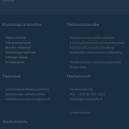
Kustantaja ja toimitus
Tietosuojalauseke
Tietoa meistä
Käytämme sivustolla evästeitä
Oikaisukäytäntö
parantaaksemme käyttökokemustasi.
Ilmoita virheestä
Käyttämällä sivustoa hyväksyt
Toimitusperiaatteet
evästeiden tallentamisen laitteellesi.
Eettiset ohjeet
AI-käytäntö
Verkkopalvelun
tiedosuojalauseke
löytyy tästä
.
Tiedotteet
Mediamyynti
Lehdistötiedotteet pyydetään
Nostemedia Oy
lähettämään sähköpostitse
Puh. +358 40 356 1332
osoitteeseen
toimitus@stara.fi
mikael@nostemedia.fi
Mediatiedot
Ajankohtaista