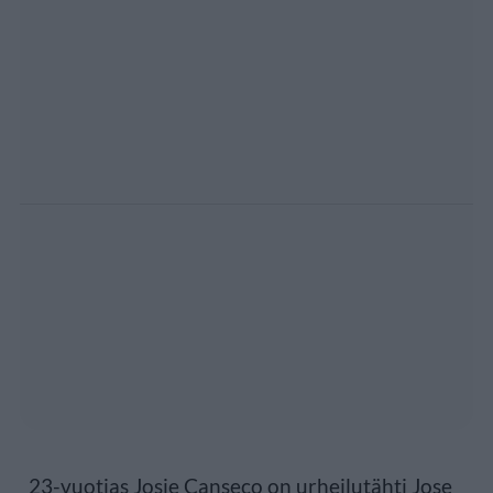
23-vuotias Josie Canseco on urheilutähti Jose