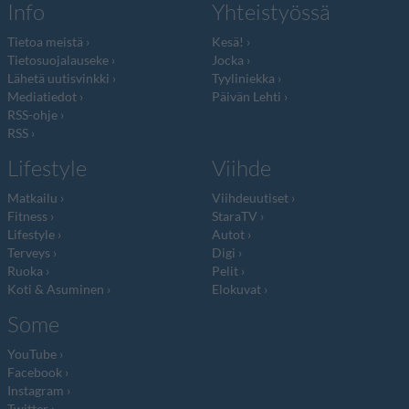
Info
Yhteistyössä
Tietoa meistä
Kesä!
Tietosuojalauseke
Jocka
Lähetä uutisvinkki
Tyyliniekka
Mediatiedot
Päivän Lehti
RSS-ohje
RSS
Lifestyle
Viihde
Matkailu
Viihdeuutiset
Fitness
StaraTV
Lifestyle
Autot
Terveys
Digi
Ruoka
Pelit
Koti & Asuminen
Elokuvat
Some
YouTube
Facebook
Instagram
Twitter