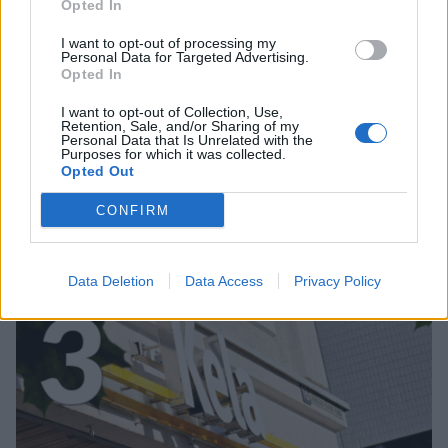
Opted In
I want to opt-out of processing my
Personal Data for Targeted Advertising.
Opted In
MATKAILU
I want to opt-out of Collection, Use,
Retention, Sale, and/or Sharing of my
Personal Data that Is Unrelated with the
Purposes for which it was collected.
Finnairin lennoista osan lentää
Opted Out
jatkossa toinen lentoyhtiö –
CONFIRM
matkustajille tärkeä rajoitus
Data Deletion
Data Access
Privacy Policy
3