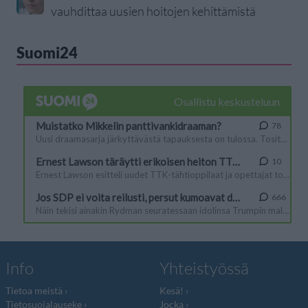
vauhdittaa uusien hoitojen kehittämistä
Suomi24
Info
Yhteistyössä
Tietoa meistä
Kesä!
Tietosuojalauseke
Jocka