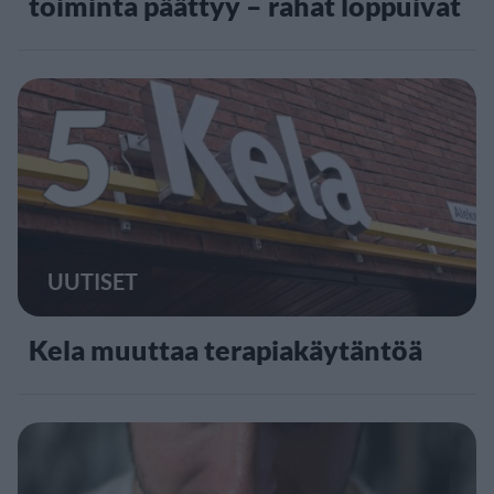
toiminta päättyy – rahat loppuivat
5
UUTISET
Kela muuttaa terapiakäytäntöä