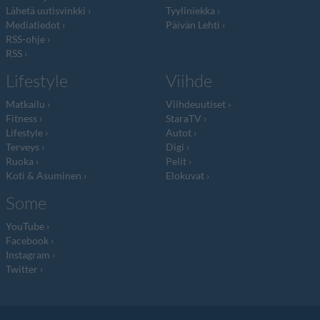
Lähetä uutisvinkki
Tyyliniekka
Mediatiedot
Päivän Lehti
RSS-ohje
RSS
Lifestyle
Viihde
Matkailu
Viihdeuutiset
Fitness
StaraTV
Lifestyle
Autot
Terveys
Digi
Ruoka
Pelit
Koti & Asuminen
Elokuvat
Some
YouTube
Facebook
Instagram
Twitter