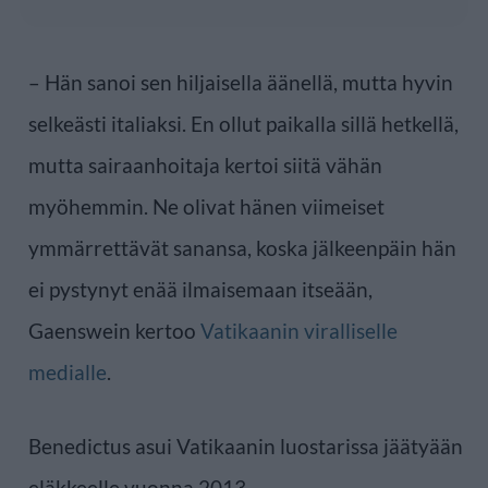
– Hän sanoi sen hiljaisella äänellä, mutta hyvin
selkeästi italiaksi. En ollut paikalla sillä hetkellä,
mutta sairaanhoitaja kertoi siitä vähän
myöhemmin. Ne olivat hänen viimeiset
ymmärrettävät sanansa, koska jälkeenpäin hän
ei pystynyt enää ilmaisemaan itseään,
Gaenswein kertoo
Vatikaanin viralliselle
medialle
.
Benedictus asui Vatikaanin luostarissa jäätyään
eläkkeelle vuonna 2013.