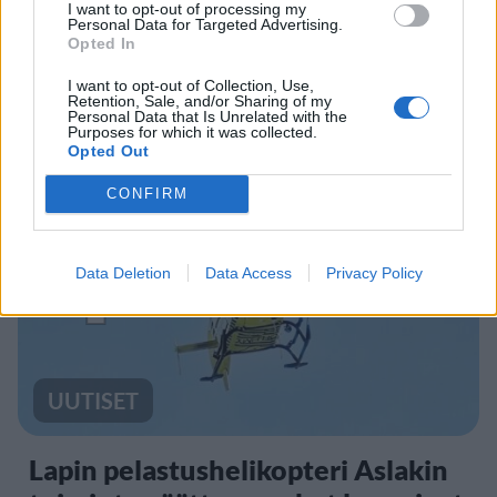
I want to opt-out of processing my
Personal Data for Targeted Advertising.
Opted In
Finnairin lennoista osan lentää
jatkossa toinen lentoyhtiö –
I want to opt-out of Collection, Use,
Retention, Sale, and/or Sharing of my
matkustajille tärkeä rajoitus
Personal Data that Is Unrelated with the
Purposes for which it was collected.
Opted Out
CONFIRM
4
Data Deletion
Data Access
Privacy Policy
UUTISET
Lapin pelastushelikopteri Aslakin