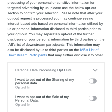
processing of your personal or sensitive information for
UUTISET
targeted advertising by us, please use the below opt-out
section to confirm your selection. Please note that after your
opt-out request is processed you may continue seeing
Työnantaja ei hyväksynyt
interest-based ads based on personal information utilized by
us or personal information disclosed to third parties prior to
etälääkärin
your opt-out. You may separately opt-out of the further
sairauslomatodistuksia – neljälle
disclosure of your personal information by third parties on the
IAB’s list of downstream participants. This information may
ei maksettu sairausajan palkkaa
also be disclosed by us to third parties on the
IAB’s List of
Downstream Participants
that may further disclose it to other
third parties.
3
Personal Data Processing Opt Outs
I want to opt-out of the Sharing of my
personal data.
Opted In
I want to opt-out of the Sale of my
Personal Data.
Opted In
MATKAILU