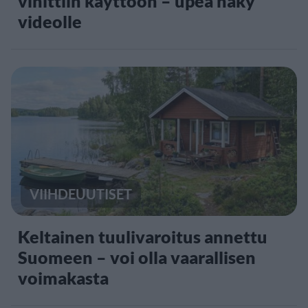
vihittiin käyttöön – upea näky
videolle
VIIHDEUUTISET
Keltainen tuulivaroitus annettu
Suomeen – voi olla vaarallisen
voimakasta