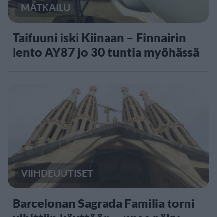
MATKAILU
Taifuuni iski Kiinaan – Finnairin
lento AY87 jo 30 tuntia myöhässä
VIIHDEUUTISET
Barcelonan Sagrada Familia torni