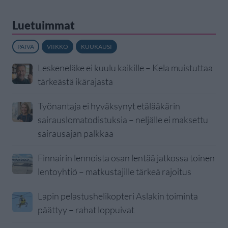
Luetuimmat
PÄIVÄ
VIIKKO
KUUKAUSI
Leskeneläke ei kuulu kaikille – Kela muistuttaa
tärkeästä ikärajasta
Työnantaja ei hyväksynyt etälääkärin
sairauslomatodistuksia – neljälle ei maksettu
sairausajan palkkaa
Finnairin lennoista osan lentää jatkossa toinen
lentoyhtiö – matkustajille tärkeä rajoitus
Lapin pelastushelikopteri Aslakin toiminta
päättyy – rahat loppuivat