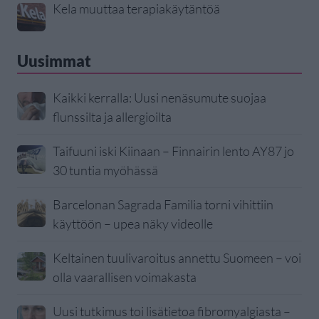
Kela muuttaa terapiakäytäntöä
Uusimmat
Kaikki kerralla: Uusi nenäsumute suojaa
flunssilta ja allergioilta
Taifuuni iski Kiinaan – Finnairin lento AY87 jo
30 tuntia myöhässä
Barcelonan Sagrada Familia torni vihittiin
käyttöön – upea näky videolle
Keltainen tuulivaroitus annettu Suomeen – voi
olla vaarallisen voimakasta
Uusi tutkimus toi lisätietoa fibromyalgiasta –