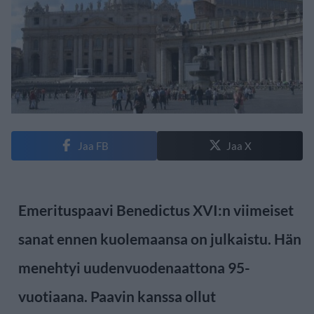
Jaa FB
Jaa X
Emerituspaavi Benedictus XVI:n viimeiset
sanat ennen kuolemaansa on julkaistu. Hän
menehtyi uudenvuodenaattona 95-
vuotiaana. Paavin kanssa ollut