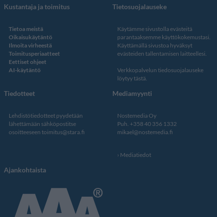
Kustantaja ja toimitus
Tietosuojalauseke
Tietoa meistä
Käytämme sivustolla evästeitä
Oikaisukäytäntö
parantaaksemme käyttökokemustasi.
Ilmoita virheestä
Käyttämällä sivustoa hyväksyt
Toimitusperiaatteet
evästeiden tallentamisen laitteellesi.
Eettiset ohjeet
AI-käytäntö
Verkkopalvelun
tiedosuojalauseke
löytyy tästä
.
Tiedotteet
Mediamyynti
Lehdistötiedotteet pyydetään
Nostemedia Oy
lähettämään sähköpostitse
Puh. +358 40 356 1332
osoitteeseen
toimitus@stara.fi
mikael@nostemedia.fi
Mediatiedot
Ajankohtaista