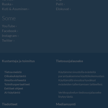
Ruoka
Pelit
Koti & Asuminen
Elokuvat
Some
YouTube
Facebook
Instagram
Twitter
Kustantaja ja toimitus
Tietosuojalauseke
Tietoa meistä
Käytämme sivustolla evästeitä
Oikaisukäytäntö
parantaaksemme käyttökokemustasi.
Ilmoita virheestä
Käyttämällä sivustoa hyväksyt
Toimitusperiaatteet
evästeiden tallentamisen laitteellesi.
Eettiset ohjeet
AI-käytäntö
Verkkopalvelun
tiedosuojalauseke
löytyy tästä
.
Tiedotteet
Mediamyynti