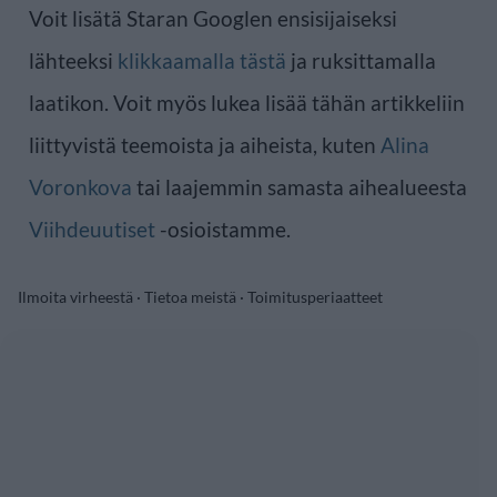
Voit lisätä Staran Googlen ensisijaiseksi
lähteeksi
klikkaamalla tästä
ja ruksittamalla
laatikon. Voit myös lukea lisää tähän artikkeliin
liittyvistä teemoista ja aiheista, kuten
Alina
Voronkova
tai laajemmin samasta aihealueesta
Viihdeuutiset
-osioistamme.
Ilmoita virheestä
·
Tietoa meistä
·
Toimitusperiaatteet