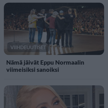
VIIHDEUUTISET
Nämä jäivät Eppu Normaalin
viimeisiksi sanoiksi