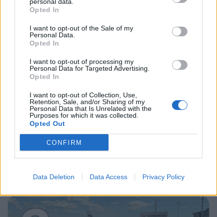
personal data.
Opted In
2
I want to opt-out of the Sale of my
Personal Data.
Opted In
I want to opt-out of processing my
Personal Data for Targeted Advertising.
Opted In
I want to opt-out of Collection, Use,
Retention, Sale, and/or Sharing of my
VIIHDEUUTISET
Personal Data that Is Unrelated with the
Purposes for which it was collected.
Opted Out
Sääennuste ulottuu nyt
CONFIRM
marraskuulle – tältä näyttää
syksyn sää
Data Deletion
Data Access
Privacy Policy