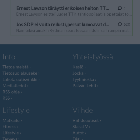
Info
Yhteistyössä
Tietoa meistä
Kesä!
Tietosuojalauseke
Jocka
Lähetä uutisvinkki
Tyyliniekka
Mediatiedot
Päivän Lehti
RSS-ohje
RSS
Lifestyle
Viihde
Matkailu
Viihdeuutiset
Fitness
StaraTV
Lifestyle
Autot
Terveys
Digi