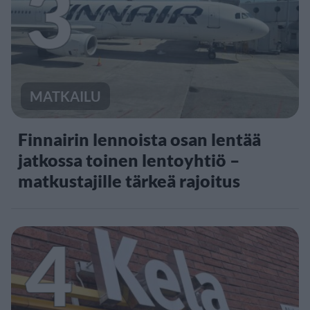
3
MATKAILU
Finnairin lennoista osan lentää
jatkossa toinen lentoyhtiö –
matkustajille tärkeä rajoitus
4