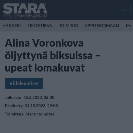
Men
HAKKERI
TIETOTURVA
TOIMISTO
EPPU NORMAALI
MA
Alina Voronkova
öljyttynä biksuissa –
upeat lomakuvat
Viihdeuutiset
Julkaistu: 15.2.2023, 06:00
Päivitetty: 31.10.2023, 22:08
Toimittaja:
Staran toimitus