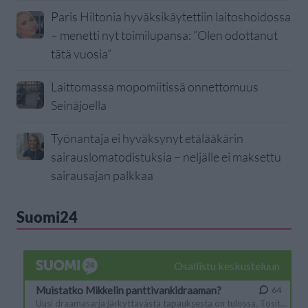
Paris Hiltonia hyväksikäytettiin laitoshoidossa
– menetti nyt toimilupansa: ”Olen odottanut
tätä vuosia”
Laittomassa mopomiitissä onnettomuus
Seinäjoella
Työnantaja ei hyväksynyt etälääkärin
sairauslomatodistuksia – neljälle ei maksettu
sairausajan palkkaa
Suomi24