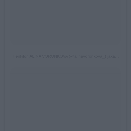
Henkilön ALINA VORONKOVA (@alinavoronkova_) jakama julkaisu