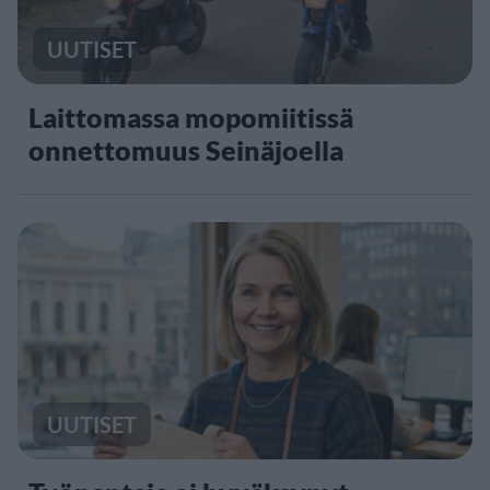
UUTISET
Laittomassa mopomiitissä
onnettomuus Seinäjoella
UUTISET