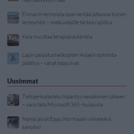
Finnairin lennoista osan lentää jatkossa toinen
lentoyhtiö – matkustajille tärkeä rajoitus
Kela muuttaa terapiakäytäntöä
Lapin pelastushelikopteri Aslakin toiminta
päättyy – rahat loppuivat
Uusimmat
Tietojenkalastelu lisääntyy kesälomien jälkeen
– varo tätä Microsoft 365 -huijausta
Nämä jäivät Eppu Normaalin viimeisiksi
sanoiksi