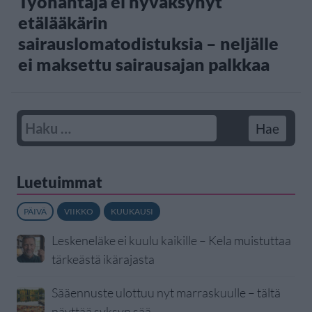
Työnantaja ei hyväksynyt
etälääkärin
sairauslomatodistuksia – neljälle
ei maksettu sairausajan palkkaa
Luetuimmat
PÄIVÄ
VIIKKO
KUUKAUSI
Leskeneläke ei kuulu kaikille – Kela muistuttaa
tärkeästä ikärajasta
Sääennuste ulottuu nyt marraskuulle – tältä
näyttää syksyn sää