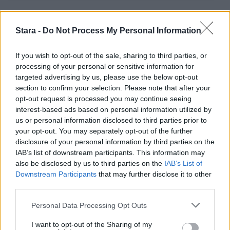
Stara -
Do Not Process My Personal Information
Staran luetuimmat
If you wish to opt-out of the sale, sharing to third parties, or
1
processing of your personal or sensitive information for
targeted advertising by us, please use the below opt-out
section to confirm your selection. Please note that after your
opt-out request is processed you may continue seeing
interest-based ads based on personal information utilized by
us or personal information disclosed to third parties prior to
your opt-out. You may separately opt-out of the further
disclosure of your personal information by third parties on the
UUTISET
IAB’s list of downstream participants. This information may
also be disclosed by us to third parties on the
IAB’s List of
Downstream Participants
that may further disclose it to other
Leskeneläke ei kuulu kaikille –
third parties.
Kela muistuttaa tärkeästä
Personal Data Processing Opt Outs
ikärajasta
I want to opt-out of the Sharing of my