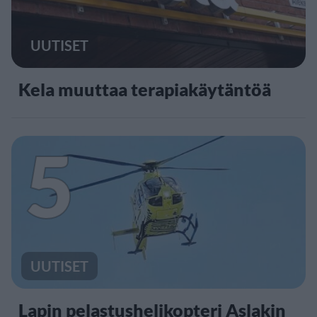
UUTISET
Kela muuttaa terapiakäytäntöä
5
UUTISET
Lapin pelastushelikopteri Aslakin