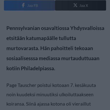
Jaa FB
Jaa X
Pennsylvanian osavaltiossa Yhdysvalloissa
etsitään katumapäälle tullutta
murtovarasta. Hän pahoitteli tekoaan
sosiaalisesssa mediassa murtauduttuaan
kotiin Philadelpiassa.
Page Tauscher poistui kotoaan 7. kesäkuuta
noin kuudeksi minuutiksi ulkoiluttaakseen
koiransa. Siinä ajassa kotona oli vieraillut