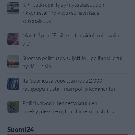
KRP tutki epäiltyä yrityssalaisuuden
rikkomista: ”Poikkeuksellisen laaja
kokonaisuus”
Martti Syrjä: ”Ei sillä soittotaidolla niin väliä
ole”
Suomen pelimuseo suljettiin – pelifaneille tuli
hyviä uutisia
Itä-Suomessa vuosittain jopa 2 000
rattijuopumusta – näin poliisi kommentoi
Poliisi valvoo liikennettä koulujen
läheisyydessä – nyt tuli tärkeä muistutus
Suomi24