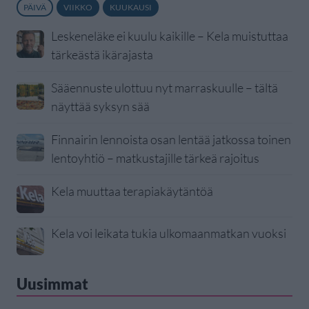
PÄIVÄ
VIIKKO
KUUKAUSI
Leskeneläke ei kuulu kaikille – Kela muistuttaa
tärkeästä ikärajasta
Sääennuste ulottuu nyt marraskuulle – tältä
näyttää syksyn sää
Finnairin lennoista osan lentää jatkossa toinen
lentoyhtiö – matkustajille tärkeä rajoitus
Kela muuttaa terapiakäytäntöä
Kela voi leikata tukia ulkomaanmatkan vuoksi
Uusimmat