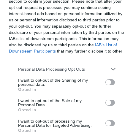
section to confirm your selection. Please note that after your
Sääennuste ulottuu nyt
opt-out request is processed you may continue seeing
marraskuulle – tältä näyttää
interest-based ads based on personal information utilized by
us or personal information disclosed to third parties prior to
syksyn sää
your opt-out. You may separately opt-out of the further
disclosure of your personal information by third parties on the
IAB’s list of downstream participants. This information may
3
also be disclosed by us to third parties on the
IAB’s List of
Downstream Participants
that may further disclose it to other
third parties.
Personal Data Processing Opt Outs
I want to opt-out of the Sharing of my
personal data.
Opted In
MATKAILU
I want to opt-out of the Sale of my
Personal Data.
Opted In
Finnairin lennoista osan lentää
I want to opt-out of processing my
jatkossa toinen lentoyhtiö –
Personal Data for Targeted Advertising.
Opted In
matkustajille tärkeä rajoitus