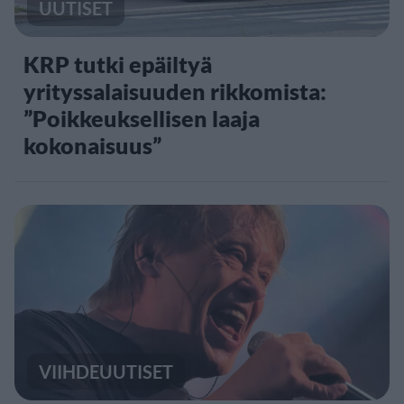
UUTISET
KRP tutki epäiltyä
yrityssalaisuuden rikkomista:
”Poikkeuksellisen laaja
kokonaisuus”
VIIHDEUUTISET