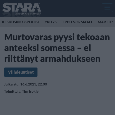
Men
KESKUSRIKOSPOLIISI
YRITYS
EPPU NORMAALI
MARTTI S
Murtovaras pyysi tekoaan
anteeksi somessa – ei
riittänyt armahdukseen
Viihdeuutiset
Julkaistu: 16.6.2023, 22:00
Toimittaja:
Tim Isokivi