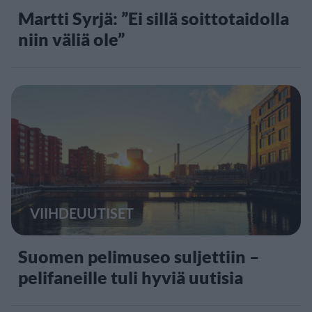
Martti Syrjä: ”Ei sillä soittotaidolla
niin väliä ole”
VIIHDEUUTISET
Suomen pelimuseo suljettiin –
pelifaneille tuli hyviä uutisia