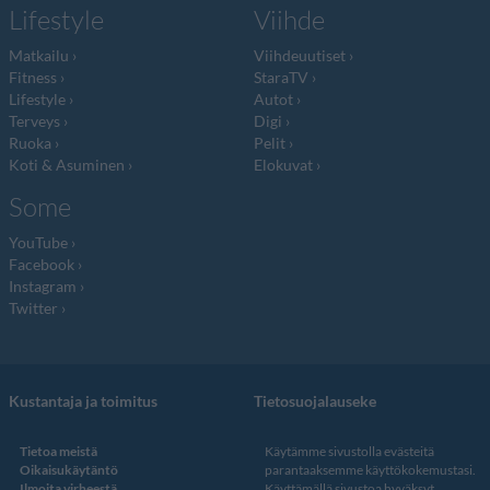
Lifestyle
Viihde
Matkailu
Viihdeuutiset
Fitness
StaraTV
Lifestyle
Autot
Terveys
Digi
Ruoka
Pelit
Koti & Asuminen
Elokuvat
Some
YouTube
Facebook
Instagram
Twitter
Kustantaja ja toimitus
Tietosuojalauseke
Tietoa meistä
Käytämme sivustolla evästeitä
Oikaisukäytäntö
parantaaksemme käyttökokemustasi.
Ilmoita virheestä
Käyttämällä sivustoa hyväksyt