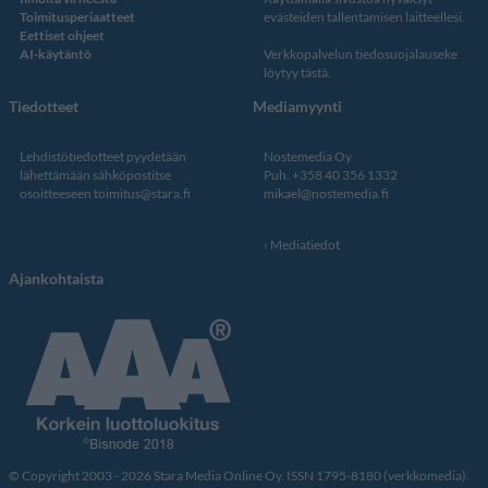
Toimitusperiaatteet
evästeiden tallentamisen laitteellesi.
Eettiset ohjeet
AI-käytäntö
Verkkopalvelun
tiedosuojalauseke
löytyy tästä
.
Tiedotteet
Mediamyynti
Lehdistötiedotteet pyydetään
Nostemedia Oy
lähettämään sähköpostitse
Puh. +358 40 356 1332
osoitteeseen
toimitus@stara.fi
mikael@nostemedia.fi
Mediatiedot
Ajankohtaista
© Copyright 2003 - 2026 Stara Media Online Oy. ISSN 1795-8180 (verkkomedia).