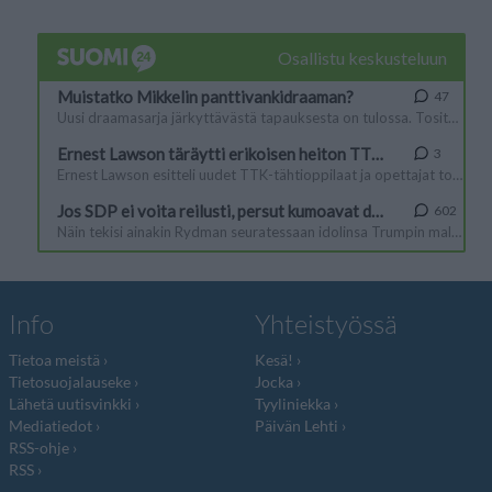
Info
Yhteistyössä
Tietoa meistä
Kesä!
Tietosuojalauseke
Jocka
Lähetä uutisvinkki
Tyyliniekka
Mediatiedot
Päivän Lehti
RSS-ohje
RSS