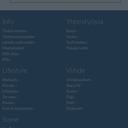
Info
Yhteistyössä
Tietoa meistä
Kesä!
Tietosuojalauseke
Jocka
Lähetä uutisvinkki
Tyyliniekka
Mediatiedot
Päivän Lehti
RSS-ohje
RSS
Lifestyle
Viihde
Matkailu
Viihdeuutiset
Fitness
StaraTV
Lifestyle
Autot
Terveys
Digi
Ruoka
Pelit
Koti & Asuminen
Elokuvat
Some