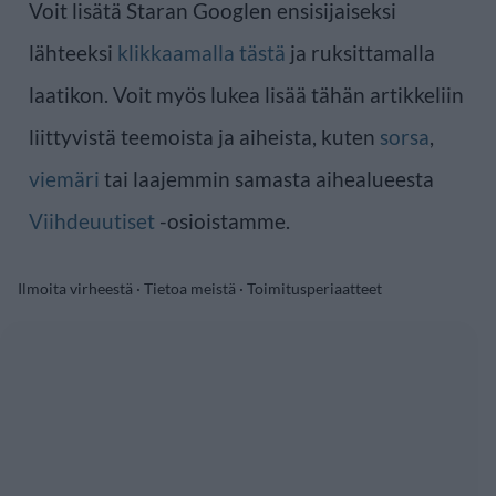
Voit lisätä Staran Googlen ensisijaiseksi
lähteeksi
klikkaamalla tästä
ja ruksittamalla
laatikon. Voit myös lukea lisää tähän artikkeliin
liittyvistä teemoista ja aiheista, kuten
sorsa
,
viemäri
tai laajemmin samasta aihealueesta
Viihdeuutiset
-osioistamme.
Ilmoita virheestä
·
Tietoa meistä
·
Toimitusperiaatteet