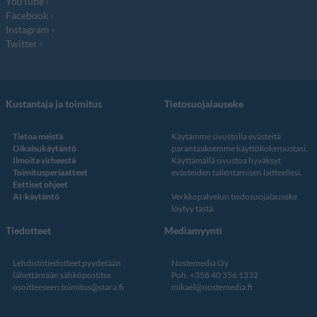
YouTube
Facebook
Instagram
Twitter
Kustantaja ja toimitus
Tietosuojalauseke
Tietoa meistä
Käytämme sivustolla evästeitä
Oikaisukäytäntö
parantaaksemme käyttökokemustasi.
Ilmoita virheestä
Käyttämällä sivustoa hyväksyt
Toimitusperiaatteet
evästeiden tallentamisen laitteellesi.
Eettiset ohjeet
AI-käytäntö
Verkkopalvelun
tiedosuojalauseke
löytyy tästä
.
Tiedotteet
Mediamyynti
Lehdistötiedotteet pyydetään
Nostemedia Oy
lähettämään sähköpostitse
Puh. +358 40 356 1332
osoitteeseen
toimitus@stara.fi
mikael@nostemedia.fi