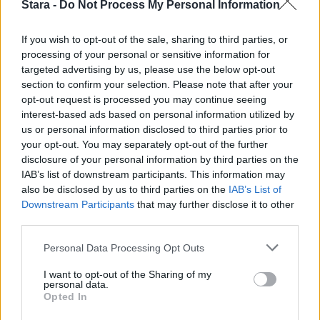
3
Stara -
Do Not Process My Personal Information
If you wish to opt-out of the sale, sharing to third parties, or
processing of your personal or sensitive information for
targeted advertising by us, please use the below opt-out
section to confirm your selection. Please note that after your
VIIHDEUUTISET
opt-out request is processed you may continue seeing
interest-based ads based on personal information utilized by
us or personal information disclosed to third parties prior to
Sääennuste ulottuu nyt
your opt-out. You may separately opt-out of the further
marraskuulle – tältä näyttää
disclosure of your personal information by third parties on the
IAB’s list of downstream participants. This information may
syksyn sää
also be disclosed by us to third parties on the
IAB’s List of
Downstream Participants
that may further disclose it to other
third parties.
4
Personal Data Processing Opt Outs
I want to opt-out of the Sharing of my
personal data.
Opted In