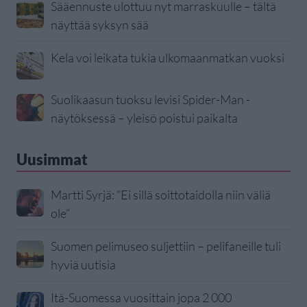
Sääennuste ulottuu nyt marraskuulle – tältä
näyttää syksyn sää
Kela voi leikata tukia ulkomaanmatkan vuoksi
Suolikaasun tuoksu levisi Spider-Man -
näytöksessä – yleisö poistui paikalta
Uusimmat
Martti Syrjä: ”Ei sillä soittotaidolla niin väliä
ole”
Suomen pelimuseo suljettiin – pelifaneille tuli
hyviä uutisia
Itä-Suomessa vuosittain jopa 2 000