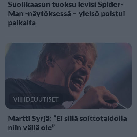
Suolikaasun tuoksu levisi Spider-
Man -näytöksessä – yleisö poistui
paikalta
VIIHDEUUTISET
Martti Syrjä: ”Ei sillä soittotaidolla
niin väliä ole”