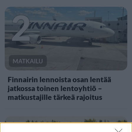
2
MATKAILU
Finnairin lennoista osan lentää
jatkossa toinen lentoyhtiö –
matkustajille tärkeä rajoitus