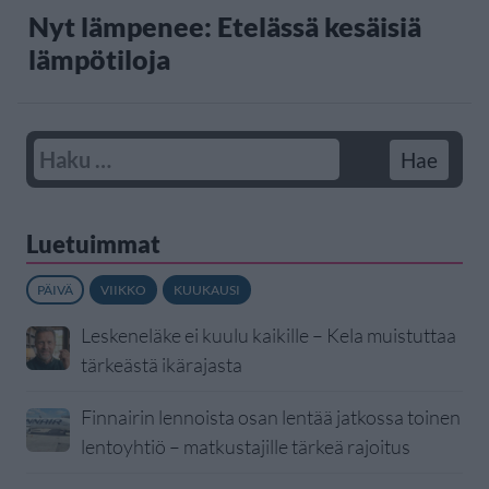
Nyt lämpenee: Etelässä kesäisiä
lämpötiloja
Luetuimmat
PÄIVÄ
VIIKKO
KUUKAUSI
Leskeneläke ei kuulu kaikille – Kela muistuttaa
tärkeästä ikärajasta
Finnairin lennoista osan lentää jatkossa toinen
lentoyhtiö – matkustajille tärkeä rajoitus