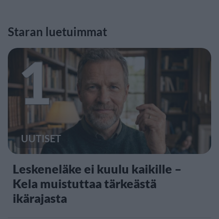
Staran luetuimmat
1
UUTISET
Leskeneläke ei kuulu kaikille –
Kela muistuttaa tärkeästä
ikärajasta