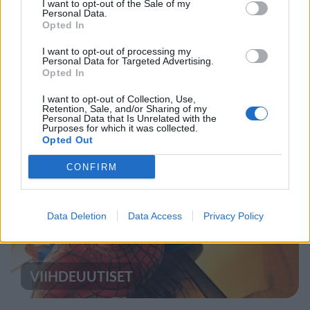
I want to opt-out of the Sale of my
Personal Data.
Opted In
UUTISET
I want to opt-out of processing my
Personal Data for Targeted Advertising.
Opted In
Kela voi leikata tukia
ulkomaanmatkan vuoksi
I want to opt-out of Collection, Use,
Retention, Sale, and/or Sharing of my
Personal Data that Is Unrelated with the
Purposes for which it was collected.
Opted Out
5
CONFIRM
Data Deletion
Data Access
Privacy Policy
VIIHDEUUTISET