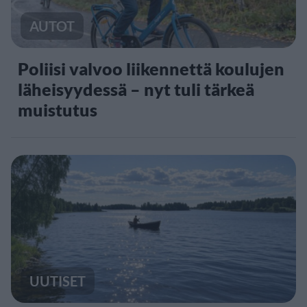
AUTOT
Poliisi valvoo liikennettä koulujen
läheisyydessä – nyt tuli tärkeä
muistutus
UUTISET