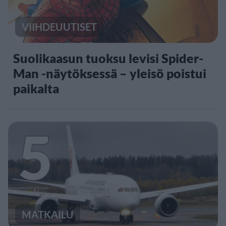
VIIHDEUUTISET
Suolikaasun tuoksu levisi Spider-
Man -näytöksessä – yleisö poistui
paikalta
5
MATKAILU