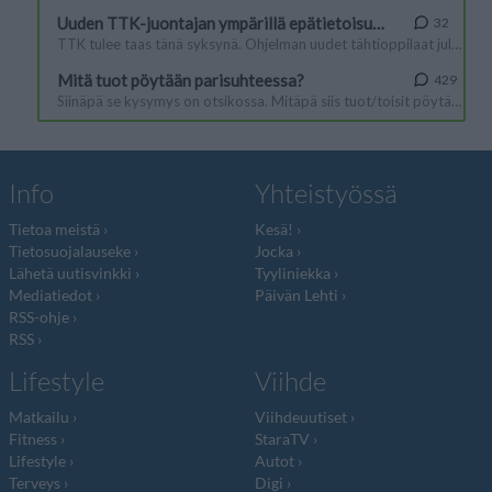
Info
Yhteistyössä
Tietoa meistä
Kesä!
Tietosuojalauseke
Jocka
Lähetä uutisvinkki
Tyyliniekka
Mediatiedot
Päivän Lehti
RSS-ohje
RSS
Lifestyle
Viihde
Matkailu
Viihdeuutiset
Fitness
StaraTV
Lifestyle
Autot
Terveys
Digi