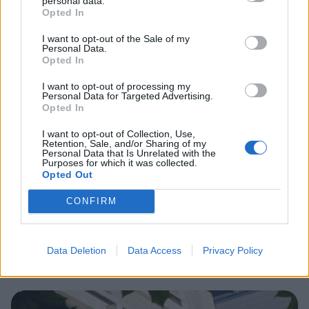
personal data.
Opted In
2
I want to opt-out of the Sale of my
Personal Data.
Opted In
I want to opt-out of processing my
Personal Data for Targeted Advertising.
Opted In
I want to opt-out of Collection, Use,
Retention, Sale, and/or Sharing of my
Personal Data that Is Unrelated with the
MATKAILU
Purposes for which it was collected.
Opted Out
Finnairin lennoista osan lentää
CONFIRM
jatkossa toinen lentoyhtiö –
matkustajille tärkeä rajoitus
Data Deletion
Data Access
Privacy Policy