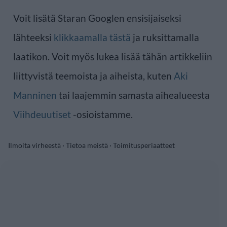
Voit lisätä Staran Googlen ensisijaiseksi
lähteeksi
klikkaamalla tästä
ja ruksittamalla
laatikon. Voit myös lukea lisää tähän artikkeliin
liittyvistä teemoista ja aiheista, kuten
Aki
Manninen
tai laajemmin samasta aihealueesta
Viihdeuutiset
-osioistamme.
Ilmoita virheestä
·
Tietoa meistä
·
Toimitusperiaatteet