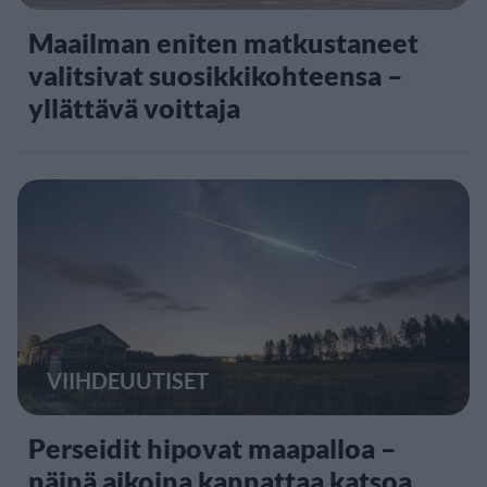
Maailman eniten matkustaneet
valitsivat suosikkikohteensa –
yllättävä voittaja
VIIHDEUUTISET
Perseidit hipovat maapalloa –
näinä aikoina kannattaa katsoa