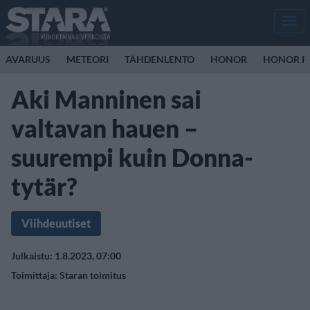
Men
AVARUUS
METEORI
TÄHDENLENTO
HONOR
HONOR R
Aki Manninen sai
valtavan hauen –
suurempi kuin Donna-
tytär?
Viihdeuutiset
Julkaistu: 1.8.2023, 07:00
Toimittaja:
Staran toimitus