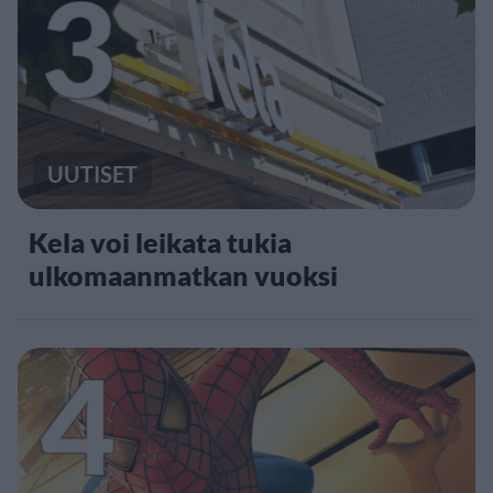
3
UUTISET
Kela voi leikata tukia
ulkomaanmatkan vuoksi
4