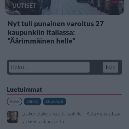
UUTISET
Nyt tuli punainen varoitus 27
kaupunkiin Italiassa:
”Äärimmäinen helle”
Luetuimmat
PÄIVÄ
VIIKKO
KUUKAUSI
Leskeneläke ei kuulu kaikille – Kela muistuttaa
tärkeästä ikärajasta