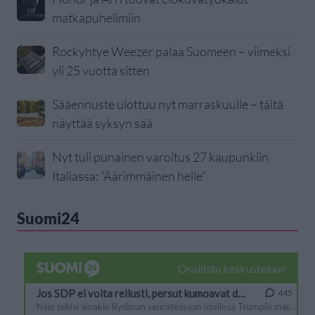
matkapuhelimiin
Rockyhtye Weezer palaa Suomeen – viimeksi
yli 25 vuotta sitten
Sääennuste ulottuu nyt marraskuulle – tältä
näyttää syksyn sää
Nyt tuli punainen varoitus 27 kaupunkiin
Italiassa: ”Äärimmäinen helle”
Suomi24