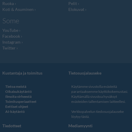
Ruoka
Pelit
Koti & Asuminen
Elokuvat
Some
YouTube
Facebook
Instagram
Twitter
Kustantaja ja toimitus
Tietosuojalauseke
Tietoa meistä
Käytämme sivustolla evästeitä
Oikaisukäytäntö
parantaaksemme käyttökokemustasi.
Ilmoita virheestä
Käyttämällä sivustoa hyväksyt
Toimitusperiaatteet
evästeiden tallentamisen laitteellesi.
Eettiset ohjeet
AI-käytäntö
Verkkopalvelun
tiedosuojalauseke
löytyy tästä
.
Tiedotteet
Mediamyynti