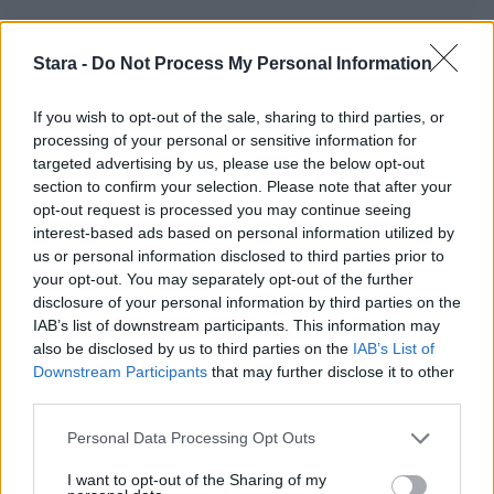
Stara -
Do Not Process My Personal Information
Staran luetuimmat
If you wish to opt-out of the sale, sharing to third parties, or
processing of your personal or sensitive information for
1
targeted advertising by us, please use the below opt-out
section to confirm your selection. Please note that after your
opt-out request is processed you may continue seeing
interest-based ads based on personal information utilized by
us or personal information disclosed to third parties prior to
your opt-out. You may separately opt-out of the further
disclosure of your personal information by third parties on the
IAB’s list of downstream participants. This information may
UUTISET
also be disclosed by us to third parties on the
IAB’s List of
Downstream Participants
that may further disclose it to other
third parties.
Leskeneläke ei kuulu kaikille –
Kela muistuttaa tärkeästä
Personal Data Processing Opt Outs
ikärajasta
I want to opt-out of the Sharing of my