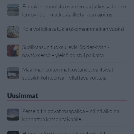
Finnairin lennoista osan lentää jatkossa toinen
lentoyhtiö – matkustajille tärkeä rajoitus
Kela voi leikata tukia ulkomaanmatkan vuoksi
Suolikaasun tuoksu levisi Spider-Man -
näytöksessä – yleisö poistui paikalta
Maailman eniten matkustaneet valitsivat
suosikkikohteensa – yllättävä voittaja
Uusimmat
Perseidit hipovat maapalloa – näinä aikoina
kannattaa katsoa taivaalle
Honor ja Arri tuovat elokuvatyökalut