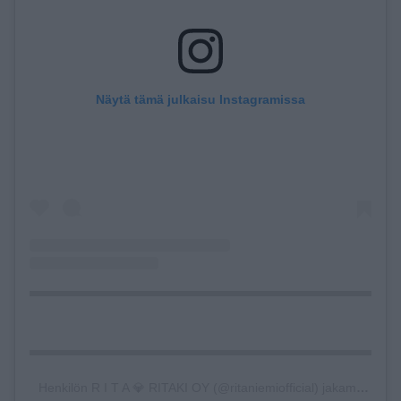
Näytä tämä julkaisu Instagramissa
Henkilön R I T A 💎 RITAKI OY (@ritaniemiofficial) jakama julkaisu