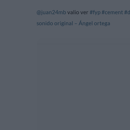
@juan24mb
valio ver
#fyp
#cement
#
sonido original – Ángel ortega