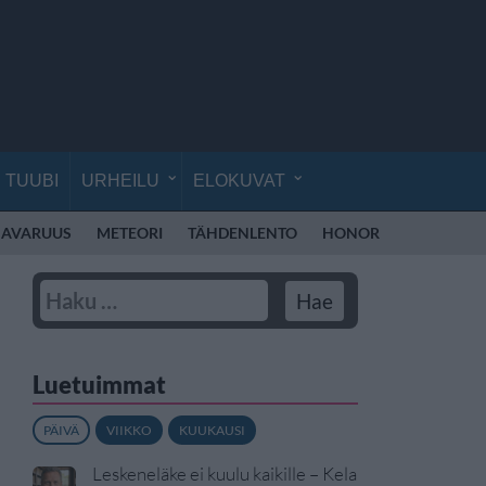
TUUBI
URHEILU
ELOKUVAT
AVARUUS
METEORI
TÄHDENLENTO
HONOR
HONOR RO
Luetuimmat
PÄIVÄ
VIIKKO
KUUKAUSI
Leskeneläke ei kuulu kaikille – Kela