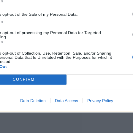
In
ntissä, minkä seurauksena pinta
o opt-out of the Sale of my Personal Data.
In
säksi koira ei suostukaan niin
to opt-out of processing my Personal Data for Targeted
yöntekijän yrityksistä
ing.
In
o opt-out of Collection, Use, Retention, Sale, and/or Sharing
ersonal Data that Is Unrelated with the Purposes for which it
lected.
iokokemuksen, eräs kommentoija
Out
CONFIRM
Data Deletion
Data Access
Privacy Policy