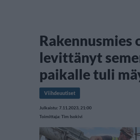
Rakennusmies ol
levittänyt seme
paikalle tuli m
Viihdeuutiset
Julkaistu: 7.11.2023, 21:00
Toimittaja:
Tim Isokivi