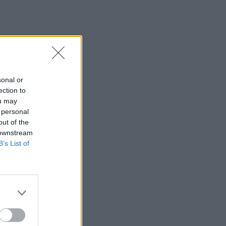
sonal or
ection to
ou may
 personal
out of the
 downstream
B’s List of