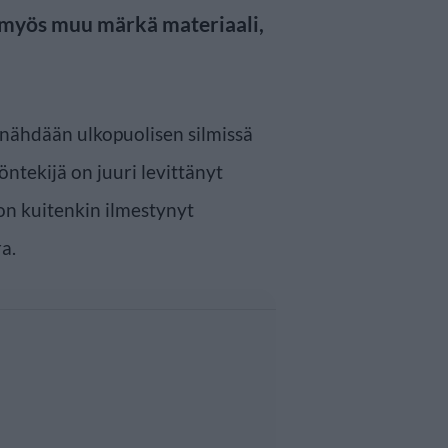
 myös muu märkä materiaali,
a nähdään ulkopuolisen silmissä
ntekijä on juuri levittänyt
on kuitenkin ilmestynyt
a.