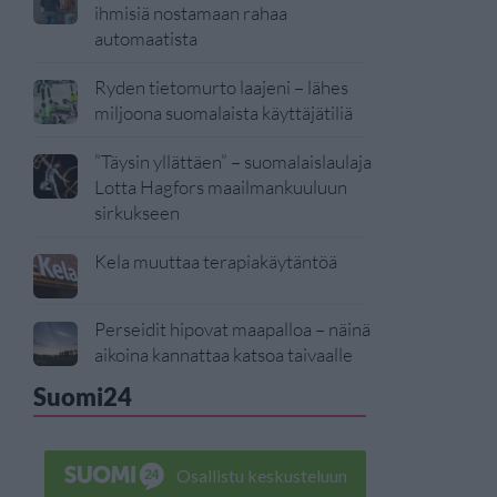
ihmisiä nostamaan rahaa
automaatista
Ryden tietomurto laajeni – lähes
miljoona suomalaista käyttäjätiliä
”Täysin yllättäen” – suomalaislaulaja
Lotta Hagfors maailmankuuluun
sirkukseen
Kela muuttaa terapiakäytäntöä
Perseidit hipovat maapalloa – näinä
aikoina kannattaa katsoa taivaalle
Suomi24