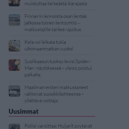
muistuttaa tärkeästä ikärajasta
Finnairin lennoista osan lentää
jatkossa toinen lentoyhtiö –
matkustajille tärkeä rajoitus
Kela voi leikata tukia
ulkomaanmatkan vuoksi
Suolikaasun tuoksu levisi Spider-
Man -näytöksessä – yleisö poistui
paikalta
Maailman eniten matkustaneet
valitsivat suosikkikohteensa –
yllättävä voittaja
Uusimmat
Poliisi varoittaa: Huijarit pyytävät