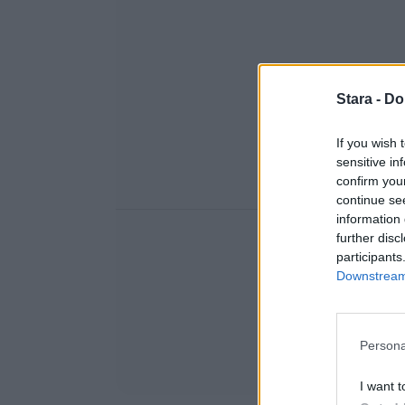
Stara -
Do
If you wish 
sensitive in
confirm you
continue se
information 
further disc
participants
Downstream 
Persona
I want t