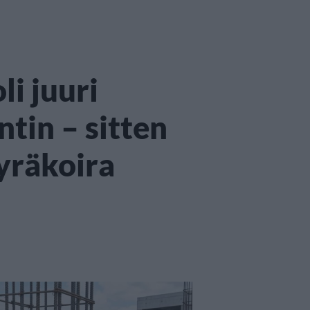
i juuri
ntin – sitten
äyräkoira