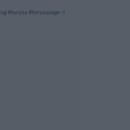
dog
#foryou
#foryoupage
♬