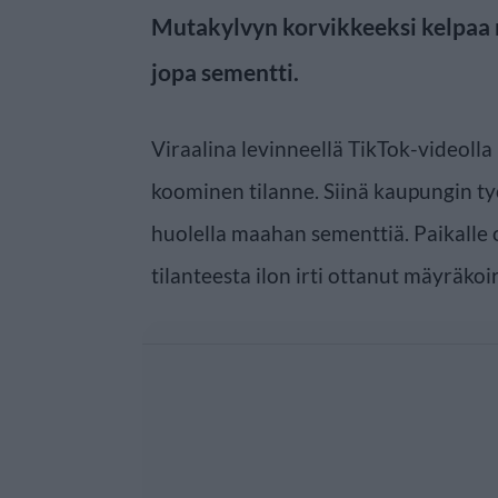
Mutakylvyn korvikkeeksi kelpaa
jopa sementti.
Viraalina levinneellä TikTok-videoll
koominen tilanne. Siinä kaupungin työ
huolella maahan sementtiä. Paikalle 
tilanteesta ilon irti ottanut mäyräkoir