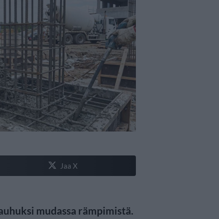
Jaa X
kauhuksi mudassa rämpimistä.