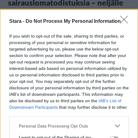
sairauslomatodistuksia – neljälle
ei maksettu sairausajan palkkaa
Stara -
Do Not Process My Personal Information
3
If you wish to opt-out of the sale, sharing to third parties, or
processing of your personal or sensitive information for
targeted advertising by us, please use the below opt-out
section to confirm your selection. Please note that after your
opt-out request is processed you may continue seeing
interest-based ads based on personal information utilized by
us or personal information disclosed to third parties prior to
your opt-out. You may separately opt-out of the further
MATKAILU
disclosure of your personal information by third parties on the
IAB’s list of downstream participants. This information may
also be disclosed by us to third parties on the
IAB’s List of
Finnairin lennoista osan lentää
Downstream Participants
that may further disclose it to other
third parties.
jatkossa toinen lentoyhtiö –
matkustajille tärkeä rajoitus
Personal Data Processing Opt Outs
I want to opt-out of the Sharing of my