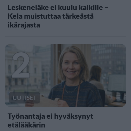
Leskeneläke ei kuulu kaikille –
Kela muistuttaa tärkeästä
ikärajasta
2
UUTISET
Työnantaja ei hyväksynyt
etälääkärin