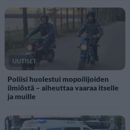
UUTISET
Poliisi huolestui mopoilijoiden
ilmiöstä – aiheuttaa vaaraa itselle
ja muille