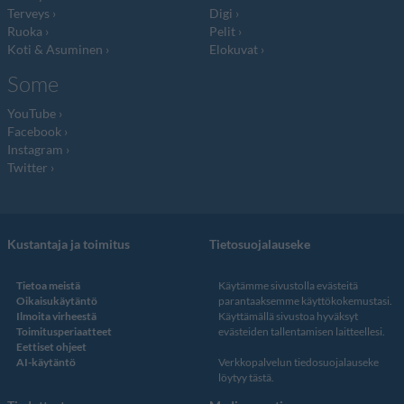
Terveys
Digi
Ruoka
Pelit
Koti & Asuminen
Elokuvat
Some
YouTube
Facebook
Instagram
Twitter
Kustantaja ja toimitus
Tietosuojalauseke
Tietoa meistä
Käytämme sivustolla evästeitä
Oikaisukäytäntö
parantaaksemme käyttökokemustasi.
Ilmoita virheestä
Käyttämällä sivustoa hyväksyt
Toimitusperiaatteet
evästeiden tallentamisen laitteellesi.
Eettiset ohjeet
AI-käytäntö
Verkkopalvelun
tiedosuojalauseke
löytyy tästä
.