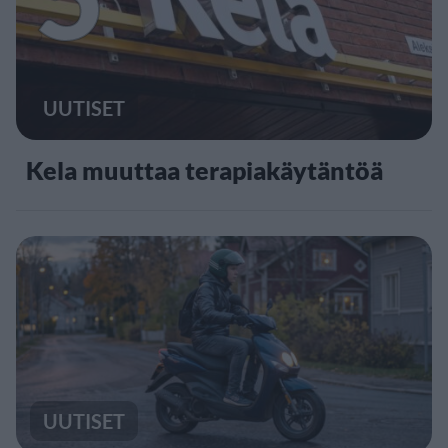
UUTISET
Kela muuttaa terapiakäytäntöä
UUTISET