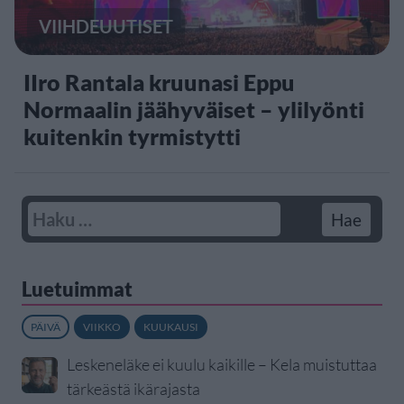
VIIHDEUUTISET
IIro Rantala kruunasi Eppu
Normaalin jäähyväiset – ylilyönti
kuitenkin tyrmistytti
Luetuimmat
PÄIVÄ
VIIKKO
KUUKAUSI
Leskeneläke ei kuulu kaikille – Kela muistuttaa
tärkeästä ikärajasta