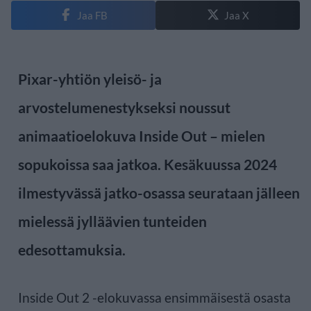
Jaa FB
Jaa X
Pixar-yhtiön yleisö- ja
arvostelumenestykseksi noussut
animaatioelokuva Inside Out – mielen
sopukoissa saa jatkoa. Kesäkuussa 2024
ilmestyvässä jatko-osassa seurataan jälleen
mielessä jylläävien tunteiden
edesottamuksia.
Inside Out 2 -elokuvassa ensimmäisestä osasta