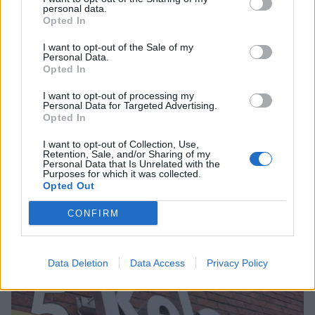
personal data.
Opted In
4
I want to opt-out of the Sale of my
Personal Data.
Opted In
I want to opt-out of processing my
Personal Data for Targeted Advertising.
Opted In
I want to opt-out of Collection, Use,
UUTISET
Retention, Sale, and/or Sharing of my
Personal Data that Is Unrelated with the
Purposes for which it was collected.
Opted Out
Lapin pelastushelikopteri Aslakin
toiminta päättyy – rahat loppuivat
CONFIRM
Data Deletion
Data Access
Privacy Policy
5