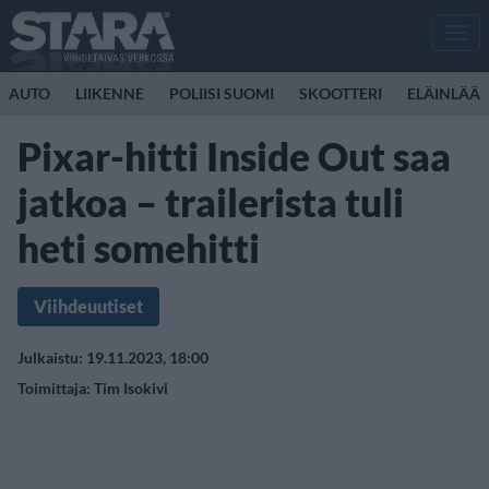
Men
AUTO
LIIKENNE
POLIISI SUOMI
SKOOTTERI
ELÄINLÄÄK
Pixar-hitti Inside Out saa
jatkoa – trailerista tuli
heti somehitti
Viihdeuutiset
Julkaistu: 19.11.2023, 18:00
Toimittaja:
Tim Isokivi