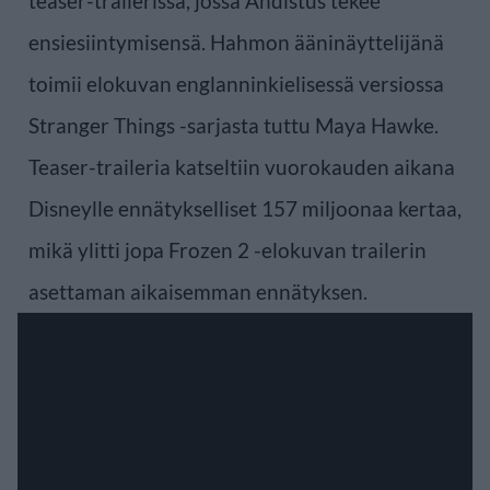
teaser-trailerissa, jossa Ahdistus tekee
ensiesiintymisensä. Hahmon ääninäyttelijänä
toimii elokuvan englanninkielisessä versiossa
Stranger Things -sarjasta tuttu Maya Hawke.
Teaser-traileria katseltiin vuorokauden aikana
Disneylle ennätykselliset 157 miljoonaa kertaa,
mikä ylitti jopa Frozen 2 -elokuvan trailerin
asettaman aikaisemman ennätyksen.