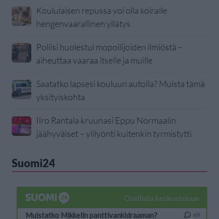
Koululaisen repussa voi olla koiralle
hengenvaarallinen yllätys
Poliisi huolestui mopoilijoiden ilmiöstä –
aiheuttaa vaaraa itselle ja muille
Saatatko lapsesi kouluun autolla? Muista tämä
yksityiskohta
IIro Rantala kruunasi Eppu Normaalin
jäähyväiset – ylilyönti kuitenkin tyrmistytti
Suomi24