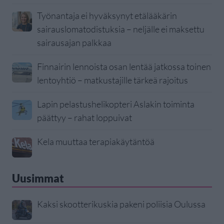
Työnantaja ei hyväksynyt etälääkärin
sairauslomatodistuksia – neljälle ei maksettu
sairausajan palkkaa
Finnairin lennoista osan lentää jatkossa toinen
lentoyhtiö – matkustajille tärkeä rajoitus
Lapin pelastushelikopteri Aslakin toiminta
päättyy – rahat loppuivat
Kela muuttaa terapiakäytäntöä
Uusimmat
Kaksi skootterikuskia pakeni poliisia Oulussa