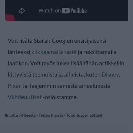
Voit lisätä Staran Googlen ensisijaiseksi
lähteeksi
klikkaamalla tästä
ja ruksittamalla
laatikon. Voit myös lukea lisää tähän artikkeliin
liittyvistä teemoista ja aiheista, kuten
Disney
,
Pixar
tai laajemmin samasta aihealueesta
Viihdeuutiset
-osioistamme.
Ilmoita virheestä
·
Tietoa meistä
·
Toimitusperiaatteet