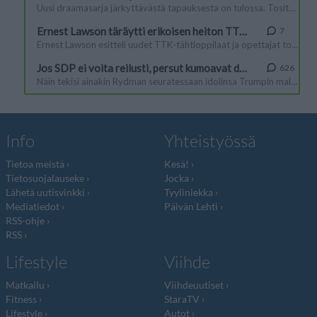
Info
Yhteistyössä
Tietoa meistä
Kesä!
Tietosuojalauseke
Jocka
Lähetä uutisvinkki
Tyyliniekka
Mediatiedot
Päivän Lehti
RSS-ohje
RSS
Lifestyle
Viihde
Matkailu
Viihdeuutiset
Fitness
StaraTV
Lifestyle
Autot