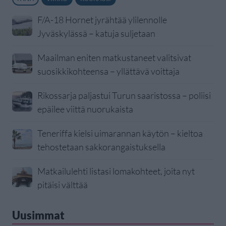
F/A-18 Hornet jyrähtää ylilennolle
Jyväskylässä – katuja suljetaan
Maailman eniten matkustaneet valitsivat
suosikkikohteensa – yllättävä voittaja
Rikossarja paljastui Turun saaristossa – poliisi
epäilee viittä nuorukaista
Teneriffa kielsi uimarannan käytön – kieltoa
tehostetaan sakkorangaistuksella
Matkailulehti listasi lomakohteet, joita nyt
pitäisi välttää
Uusimmat