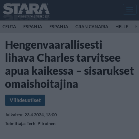
Men
CEUTA
ESPANJA
ESPANJA
GRAN CANARIA
HELLE
K
Hengenvaarallisesti
lihava Charles tarvitsee
apua kaikessa – sisarukset
omaishoitajina
Viihdeuutiset
Julkaistu: 23.4.2024, 13:00
Toimittaja:
Terhi Piiroinen