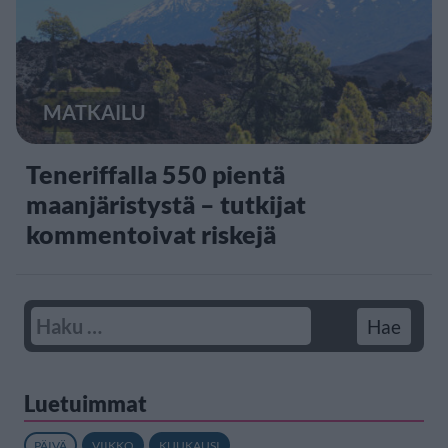
MATKAILU
Teneriffalla 550 pientä
maanjäristystä – tutkijat
kommentoivat riskejä
Luetuimmat
PÄIVÄ
VIIKKO
KUUKAUSI