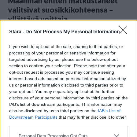
Maailman eniten matkustaneet
valitsivat suosikkikohteensa –
yllättävä voittaja
Stara -
Do Not Process My Personal Information
3
If you wish to opt-out of the sale, sharing to third parties, or
processing of your personal or sensitive information for
targeted advertising by us, please use the below opt-out
section to confirm your selection. Please note that after your
opt-out request is processed you may continue seeing
interest-based ads based on personal information utilized by
us or personal information disclosed to third parties prior to
your opt-out. You may separately opt-out of the further
UUTISET
disclosure of your personal information by third parties on the
IAB’s list of downstream participants. This information may
also be disclosed by us to third parties on the
IAB’s List of
Rikossarja paljastui Turun
Downstream Participants
that may further disclose it to other
saaristossa – poliisi epäilee viittä
third parties.
nuorukaista
Personal Data Processing Opt Outs