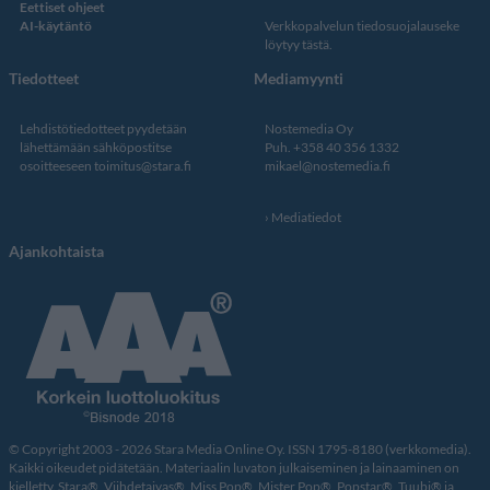
Eettiset ohjeet
AI-käytäntö
Verkkopalvelun
tiedosuojalauseke
löytyy tästä
.
Tiedotteet
Mediamyynti
Lehdistötiedotteet pyydetään
Nostemedia Oy
lähettämään sähköpostitse
Puh. +358 40 356 1332
osoitteeseen
toimitus@stara.fi
mikael@nostemedia.fi
Mediatiedot
Ajankohtaista
© Copyright 2003 - 2026 Stara Media Online Oy. ISSN 1795-8180 (verkkomedia).
Kaikki oikeudet pidätetään. Materiaalin luvaton julkaiseminen ja lainaaminen on
kielletty. Stara®, Viihdetaivas®, Miss Pop®, Mister Pop®, Popstar®, Tuubi® ja