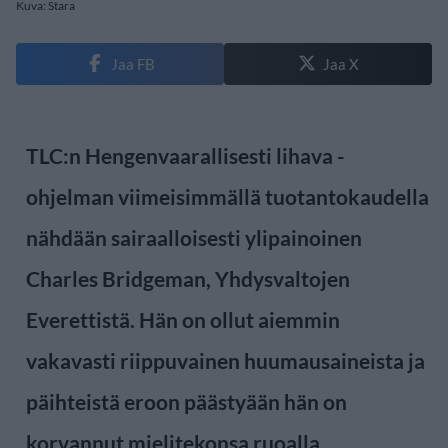
Kuva: Stara
Jaa FB
Jaa X
TLC:n Hengenvaarallisesti lihava -
ohjelman viimeisimmällä tuotantokaudella
nähdään sairaalloisesti ylipainoinen
Charles Bridgeman, Yhdysvaltojen
Everettistä. Hän on ollut aiemmin
vakavasti riippuvainen huumausaineista ja
päihteistä eroon päästyään hän on
korvannut mielitekonsa ruoalla.