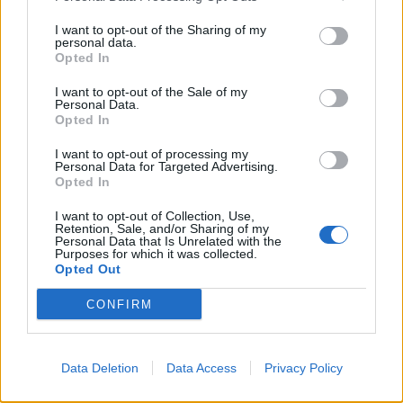
I want to opt-out of the Sharing of my
personal data.
4
Opted In
I want to opt-out of the Sale of my
Personal Data.
Opted In
I want to opt-out of processing my
Personal Data for Targeted Advertising.
Opted In
MATKAILU
I want to opt-out of Collection, Use,
Retention, Sale, and/or Sharing of my
Personal Data that Is Unrelated with the
Purposes for which it was collected.
Teneriffa kielsi uimarannan
Opted Out
käytön – kieltoa tehostetaan
CONFIRM
sakkorangaistuksella
Data Deletion
Data Access
Privacy Policy