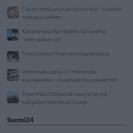
Ceutan matkustusvaroitus kiristyi – harkitse
matkaa uudelleen
Kanariansaarilla mitattiin 42,6 astetta:
”Infernaaliset yöt”
Pörssisähkön hinta romahtaa torstaina
Veronmaksupäivä 1,9 miljoonalla
suomalaisella – viivästyskorko juoksee heti
Teneriffalla 550 pientä maanjäristystä –
tutkijat kommentoivat riskejä
Suomi24