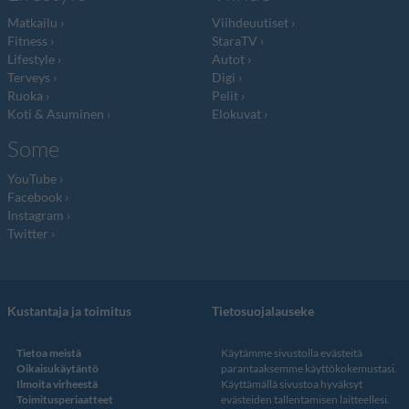
Matkailu
Viihdeuutiset
Fitness
StaraTV
Lifestyle
Autot
Terveys
Digi
Ruoka
Pelit
Koti & Asuminen
Elokuvat
Some
YouTube
Facebook
Instagram
Twitter
Kustantaja ja toimitus
Tietosuojalauseke
Tietoa meistä
Käytämme sivustolla evästeitä
Oikaisukäytäntö
parantaaksemme käyttökokemustasi.
Ilmoita virheestä
Käyttämällä sivustoa hyväksyt
Toimitusperiaatteet
evästeiden tallentamisen laitteellesi.