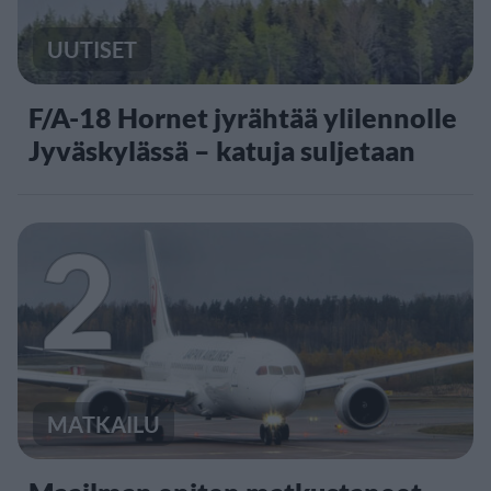
UUTISET
F/A-18 Hornet jyrähtää ylilennolle
Jyväskylässä – katuja suljetaan
2
MATKAILU