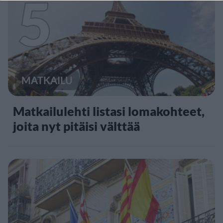
5
MATKAILU
Matkailulehti listasi lomakohteet,
joita nyt pitäisi välttää