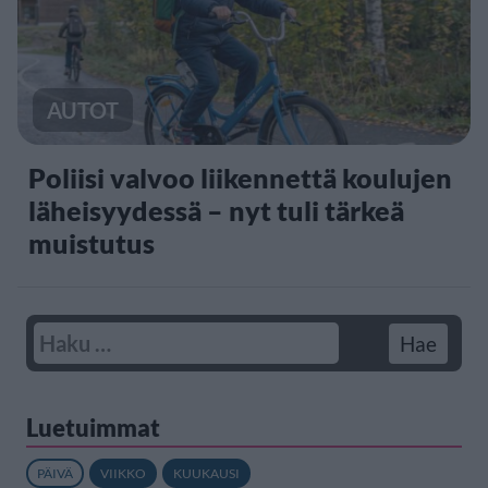
AUTOT
Poliisi valvoo liikennettä koulujen
läheisyydessä – nyt tuli tärkeä
muistutus
Luetuimmat
PÄIVÄ
VIIKKO
KUUKAUSI