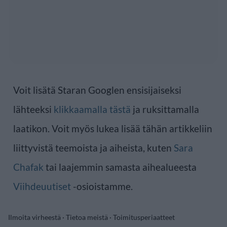
Voit lisätä Staran Googlen ensisijaiseksi
lähteeksi
klikkaamalla tästä
ja ruksittamalla
laatikon. Voit myös lukea lisää tähän artikkeliin
liittyvistä teemoista ja aiheista, kuten
Sara
Chafak
tai laajemmin samasta aihealueesta
Viihdeuutiset
-osioistamme.
Ilmoita virheestä
·
Tietoa meistä
·
Toimitusperiaatteet