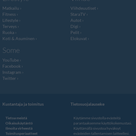
Matkailu
Viihdeuutiset
Fitness
StaraTV
Lifestyle
Autot
Terveys
Digi
Ruoka
Pelit
Koti & Asuminen
Elokuvat
Some
YouTube
Facebook
Instagram
Twitter
Kustantaja ja toimitus
Tietosuojalauseke
Tietoa meistä
Käytämme sivustolla evästeitä
Oikaisukäytäntö
parantaaksemme käyttökokemustasi.
Ilmoita virheestä
Käyttämällä sivustoa hyväksyt
Toimitusperiaatteet
evästeiden tallentamisen laitteellesi.