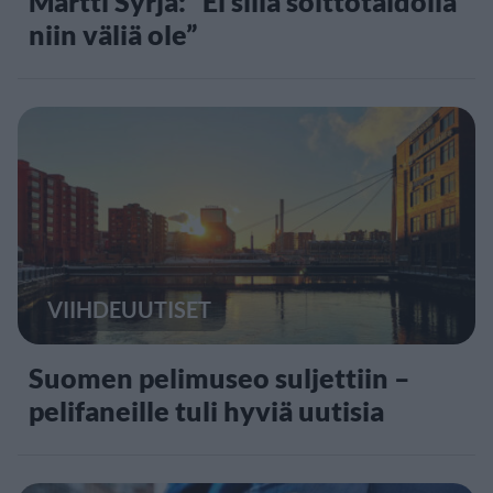
Martti Syrjä: ”Ei sillä soittotaidolla
niin väliä ole”
VIIHDEUUTISET
Suomen pelimuseo suljettiin –
pelifaneille tuli hyviä uutisia