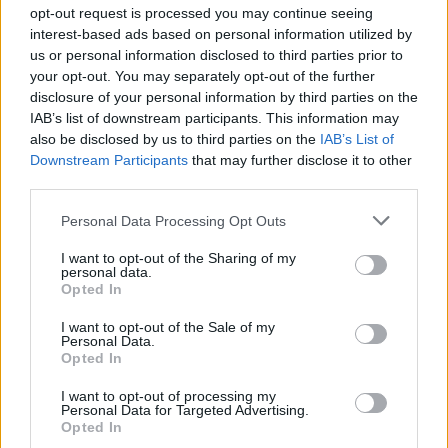
UUTISET
opt-out request is processed you may continue seeing
interest-based ads based on personal information utilized by
us or personal information disclosed to third parties prior to
Leskeneläke ei kuulu kaikille –
your opt-out. You may separately opt-out of the further
Kela muistuttaa tärkeästä
disclosure of your personal information by third parties on the
ikärajasta
IAB’s list of downstream participants. This information may
also be disclosed by us to third parties on the
IAB’s List of
Downstream Participants
that may further disclose it to other
third parties.
2
Personal Data Processing Opt Outs
I want to opt-out of the Sharing of my
personal data.
Opted In
I want to opt-out of the Sale of my
Personal Data.
Opted In
VIIHDEUUTISET
I want to opt-out of processing my
Personal Data for Targeted Advertising.
Opted In
Sääennuste ulottuu nyt