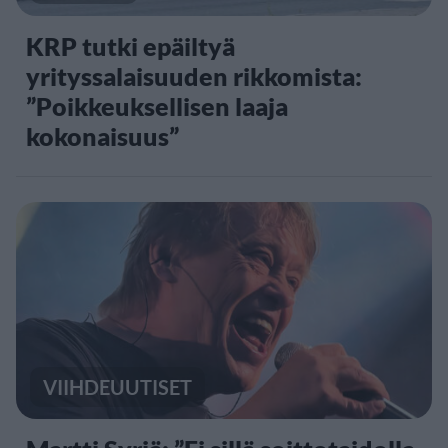
KRP tutki epäiltyä
yrityssalaisuuden rikkomista:
”Poikkeuksellisen laaja
kokonaisuus”
VIIHDEUUTISET