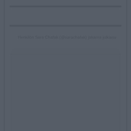
Henkilön Sara Chafak (@sarachafak) jakama julkaisu