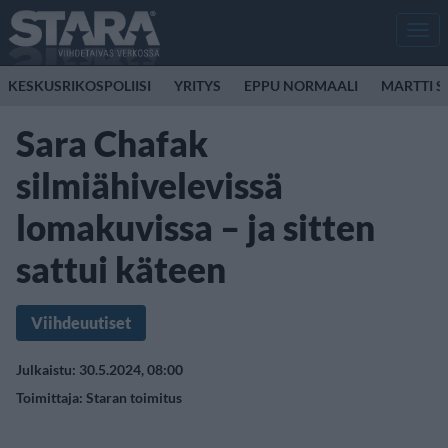
Men
KESKUSRIKOSPOLIISI
YRITYS
EPPU NORMAALI
MARTTI S
Sara Chafak
silmiähivelevissä
lomakuvissa – ja sitten
sattui käteen
Viihdeuutiset
Julkaistu: 30.5.2024, 08:00
Toimittaja:
Staran toimitus