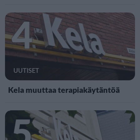
4
UUTISET
Kela muuttaa terapiakäytäntöä
5