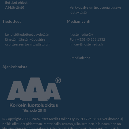
Eettiset ohjeet
AI-käytäntö
Verkkopalvelun
tiedosuojalauseke
löytyy tästä
.
Tiedotteet
Mediamyynti
Lehdistötiedotteet pyydetään
Nostemedia Oy
lähettämään sähköpostitse
Puh. +358 40 356 1332
osoitteeseen
toimitus@stara.fi
mikael@nostemedia.fi
Mediatiedot
Ajankohtaista
© Copyright 2003 - 2026 Stara Media Online Oy. ISSN 1795-8180 (verkkomedia).
Kaikki oikeudet pidätetään. Materiaalin luvaton julkaiseminen ja lainaaminen on
kielletty. Stara®, Viihdetaivas®, Miss Pop®, Mister Pop®, Popstar®, Tuubi® ja