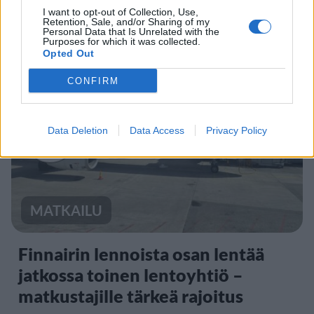
marraskuulle – tältä näyttää
I want to opt-out of Collection, Use,
Retention, Sale, and/or Sharing of my
syksyn sää
Personal Data that Is Unrelated with the
Purposes for which it was collected.
Opted Out
CONFIRM
3
Data Deletion
Data Access
Privacy Policy
MATKAILU
Finnairin lennoista osan lentää
jatkossa toinen lentoyhtiö –
matkustajille tärkeä rajoitus