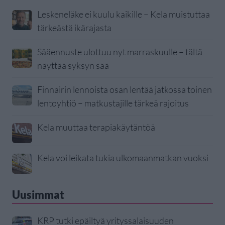
Leskeneläke ei kuulu kaikille – Kela muistuttaa
tärkeästä ikärajasta
Sääennuste ulottuu nyt marraskuulle – tältä
näyttää syksyn sää
Finnairin lennoista osan lentää jatkossa toinen
lentoyhtiö – matkustajille tärkeä rajoitus
Kela muuttaa terapiakäytäntöä
Kela voi leikata tukia ulkomaanmatkan vuoksi
Uusimmat
KRP tutki epäiltyä yrityssalaisuuden