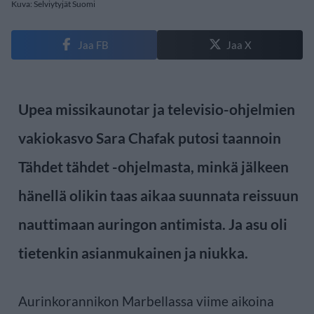
Kuva: Selviytyjät Suomi
Jaa FB
Jaa X
Upea missikaunotar ja televisio-ohjelmien
vakiokasvo Sara Chafak putosi taannoin
Tähdet tähdet -ohjelmasta, minkä jälkeen
hänellä olikin taas aikaa suunnata reissuun
nauttimaan auringon antimista. Ja asu oli
tietenkin asianmukainen ja niukka.
Aurinkorannikon Marbellassa viime aikoina