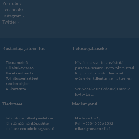
YouTube
Facebook
Instagram
Twitter
Kustantaja ja toimitus
Tietosuojalauseke
Tietoa meistä
Käytämme sivustolla evästeitä
Oikaisukäytäntö
parantaaksemme käyttökokemustasi.
Ilmoita virheestä
Käyttämällä sivustoa hyväksyt
Toimitusperiaatteet
evästeiden tallentamisen laitteellesi.
Eettiset ohjeet
AI-käytäntö
Verkkopalvelun
tiedosuojalauseke
löytyy tästä
.
Tiedotteet
Mediamyynti
Lehdistötiedotteet pyydetään
Nostemedia Oy
lähettämään sähköpostitse
Puh. +358 40 356 1332
osoitteeseen
toimitus@stara.fi
mikael@nostemedia.fi