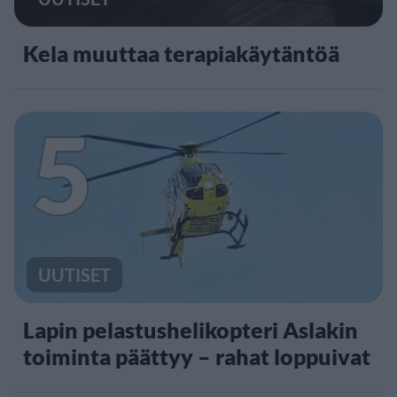
Kela muuttaa terapiakäytäntöä
5
UUTISET
Lapin pelastushelikopteri Aslakin
toiminta päättyy – rahat loppuivat