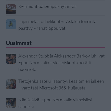
Kela muuttaa terapiakäytäntöä
Lapin pelastushelikopteri Aslakin toiminta
päättyy – rahat loppuivat
Uusimmat
Alexander Stubb ja Aleksander Barkov juhlivat
Eppu Normaalia – yksityiskohta herätti
huomiota
Tietojenkalastelu lisääntyy kesälomien jälkeen
– varo tätä Microsoft 365 -huijausta
Nämä jäivät Eppu Normaalin viimeisiksi
sanoiksi