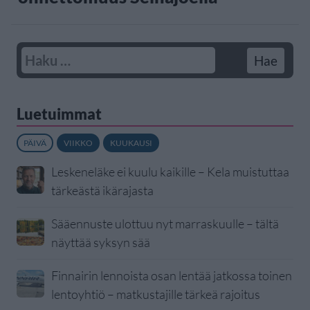
Luetuimmat
PÄIVÄ
VIIKKO
KUUKAUSI
Leskeneläke ei kuulu kaikille – Kela muistuttaa
tärkeästä ikärajasta
Sääennuste ulottuu nyt marraskuulle – tältä
näyttää syksyn sää
Finnairin lennoista osan lentää jatkossa toinen
lentoyhtiö – matkustajille tärkeä rajoitus