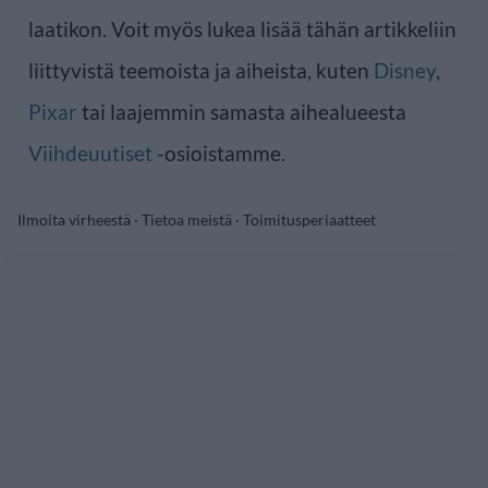
laatikon. Voit myös lukea lisää tähän artikkeliin
liittyvistä teemoista ja aiheista, kuten
Disney
,
Pixar
tai laajemmin samasta aihealueesta
Viihdeuutiset
-osioistamme.
Ilmoita virheestä
·
Tietoa meistä
·
Toimitusperiaatteet