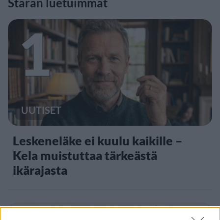
Staran luetuimmat
1
UUTISET
Leskeneläke ei kuulu kaikille –
Kela muistuttaa tärkeästä
ikärajasta