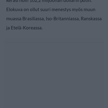
keräsi noin 102,2 miljoonan dollarin potin.
Elokuva on ollut suuri menestys myös muun
muassa Brasiliassa, Iso-Britanniassa, Ranskassa
ja Etelä-Koreassa.