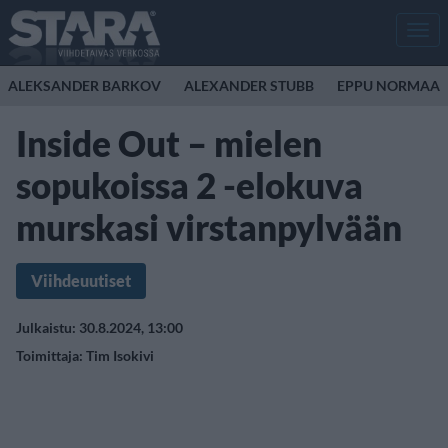
Men
ALEKSANDER BARKOV
ALEXANDER STUBB
EPPU NORMAAL
Inside Out – mielen
sopukoissa 2 -elokuva
murskasi virstanpylvään
Viihdeuutiset
Julkaistu: 30.8.2024, 13:00
Toimittaja:
Tim Isokivi