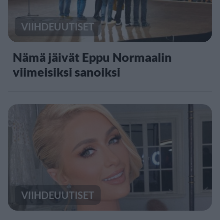
VIIHDEUUTISET
Nämä jäivät Eppu Normaalin
viimeisiksi sanoiksi
VIIHDEUUTISET