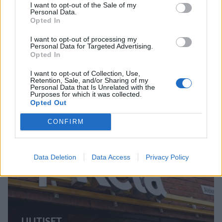
I want to opt-out of the Sale of my
Personal Data.
Opted In
MATKAILU
I want to opt-out of processing my
Personal Data for Targeted Advertising.
Opted In
Finnairin lennoista osan lentää
I want to opt-out of Collection, Use,
jatkossa toinen lentoyhtiö –
Retention, Sale, and/or Sharing of my
Personal Data that Is Unrelated with the
matkustajille tärkeä rajoitus
Purposes for which it was collected.
Opted Out
CONFIRM
4
Data Deletion
Data Access
Privacy Policy
UUTISET