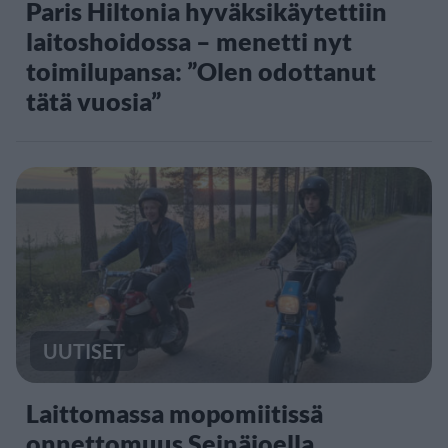
Paris Hiltonia hyväksikäytettiin
laitoshoidossa – menetti nyt
toimilupansa: ”Olen odottanut
tätä vuosia”
UUTISET
Laittomassa mopomiitissä
onnettomuus Seinäjoella