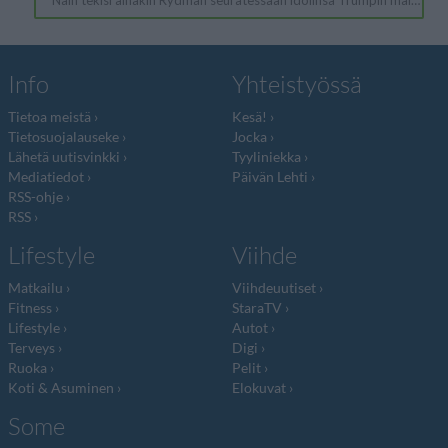
Info
Yhteistyössä
Tietoa meistä
Kesä!
Tietosuojalauseke
Jocka
Lähetä uutisvinkki
Tyyliniekka
Mediatiedot
Päivän Lehti
RSS-ohje
RSS
Lifestyle
Viihde
Matkailu
Viihdeuutiset
Fitness
StaraTV
Lifestyle
Autot
Terveys
Digi
Ruoka
Pelit
Koti & Asuminen
Elokuvat
Some