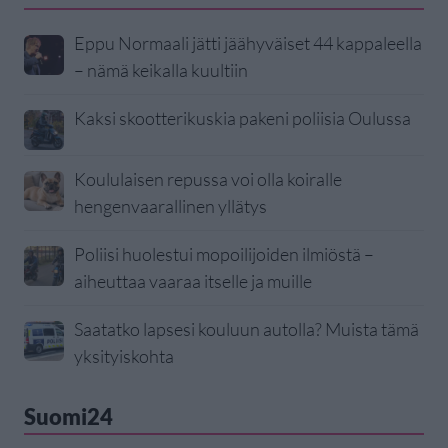
Eppu Normaali jätti jäähyväiset 44 kappaleella
– nämä keikalla kuultiin
Kaksi skootterikuskia pakeni poliisia Oulussa
Koululaisen repussa voi olla koiralle
hengenvaarallinen yllätys
Poliisi huolestui mopoilijoiden ilmiöstä –
aiheuttaa vaaraa itselle ja muille
Saatatko lapsesi kouluun autolla? Muista tämä
yksityiskohta
Suomi24