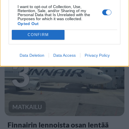
I want to opt-out of Collection, Use,
Työnantaja ei hyväksynyt
Retention, Sale, and/or Sharing of my
Personal Data that Is Unrelated with the
etälääkärin
Purposes for which it was collected.
Opted Out
sairauslomatodistuksia – neljälle
ei maksettu sairausajan palkkaa
CONFIRM
Data Deletion
Data Access
Privacy Policy
3
MATKAILU
Finnairin lennoista osan lentää