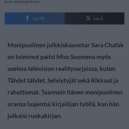
Kuva: Selviytyjät Suomi
Jaa FB
Jaa X
Monipuolinen julkkiskaunotar Sara Chafak
on toiminut paitsi Miss Suomena myös
useissa television realitysarjoissa, kuten
Tähdet tähdet, Selviytyjät sekä Rikkaat ja
rahattomat. Taannoin hänen monipuolinen
uransa laajentui kirjailijan työllä, kun hän
julkaisi ruokakirjan.