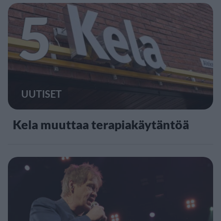
5
UUTISET
Kela muuttaa terapiakäytäntöä