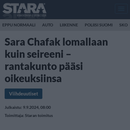
Men
EPPU NORMAALI
AUTO
LIIKENNE
POLIISI SUOMI
SKOO
Sara Chafak lomallaan
kuin seireeni –
rantakunto pääsi
oikeuksiinsa
Viihdeuutiset
Julkaistu: 9.9.2024, 08:00
Toimittaja:
Staran toimitus