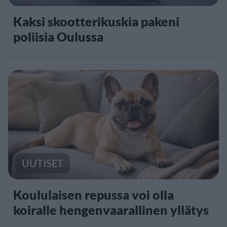
Kaksi skootterikuskia pakeni
poliisia Oulussa
UUTISET
Koululaisen repussa voi olla
koiralle hengenvaarallinen yllätys