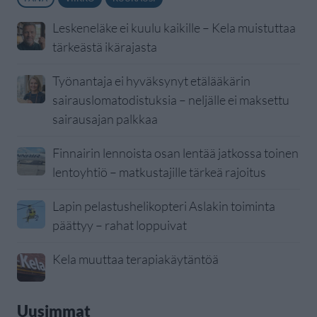
Leskeneläke ei kuulu kaikille – Kela muistuttaa
tärkeästä ikärajasta
Työnantaja ei hyväksynyt etälääkärin
sairauslomatodistuksia – neljälle ei maksettu
sairausajan palkkaa
Finnairin lennoista osan lentää jatkossa toinen
lentoyhtiö – matkustajille tärkeä rajoitus
Lapin pelastushelikopteri Aslakin toiminta
päättyy – rahat loppuivat
Kela muuttaa terapiakäytäntöä
Uusimmat