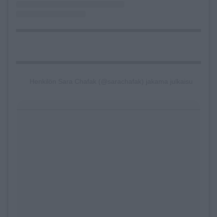
Henkilön Sara Chafak (@sarachafak) jakama julkaisu