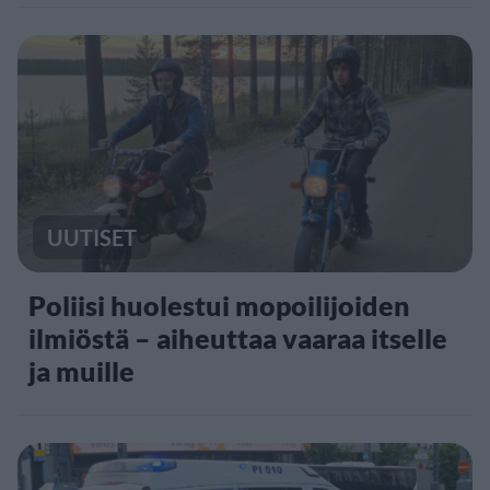
UUTISET
Poliisi huolestui mopoilijoiden
ilmiöstä – aiheuttaa vaaraa itselle
ja muille