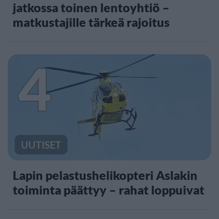
jatkossa toinen lentoyhtiö –
matkustajille tärkeä rajoitus
4
UUTISET
Lapin pelastushelikopteri Aslakin
toiminta päättyy – rahat loppuivat