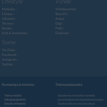
Lifestyle
Viihde
Matkailu
Viihdeuutiset
Fitness
StaraTV
Lifestyle
Autot
Terveys
Digi
Ruoka
Pelit
Koti & Asuminen
Elokuvat
Some
YouTube
Facebook
Instagram
Twitter
Kustantaja ja toimitus
Tietosuojalauseke
Tietoa meistä
Käytämme sivustolla evästeitä
Oikaisukäytäntö
parantaaksemme käyttökokemustasi.
Ilmoita virheestä
Käyttämällä sivustoa hyväksyt