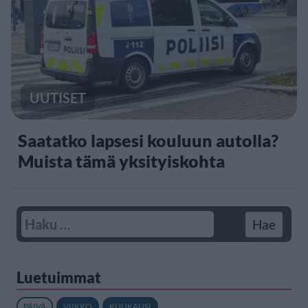
UUTISET
Saatatko lapsesi kouluun autolla?
Muista tämä yksityiskohta
Luetuimmat
PÄIVÄ
VIIKKO
KUUKAUSI