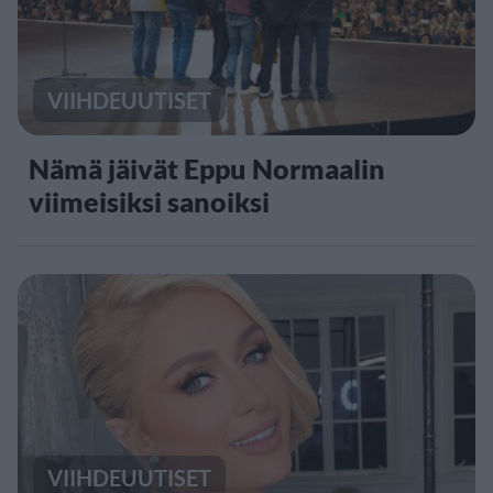
VIIHDEUUTISET
Nämä jäivät Eppu Normaalin
viimeisiksi sanoiksi
VIIHDEUUTISET