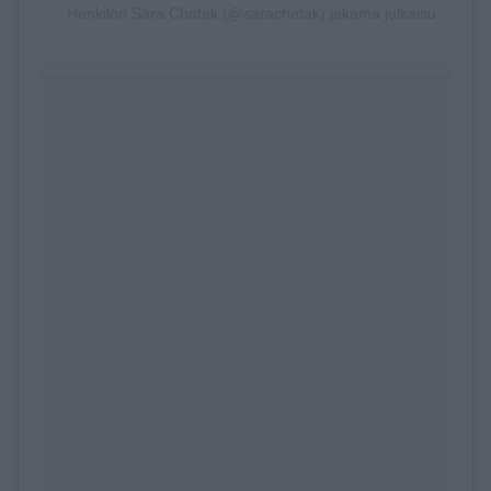
Henkilön Sara Chafak (@sarachafak) jakama julkaisu