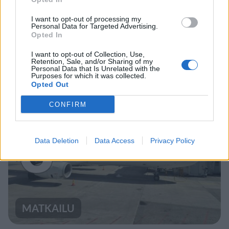
VIIHDEUUTISET
I want to opt-out of processing my
Personal Data for Targeted Advertising.
Opted In
Sääennuste ulottuu nyt
I want to opt-out of Collection, Use,
marraskuulle – tältä näyttää
Retention, Sale, and/or Sharing of my
Personal Data that Is Unrelated with the
Purposes for which it was collected.
syksyn sää
Opted Out
CONFIRM
3
Data Deletion
Data Access
Privacy Policy
MATKAILU