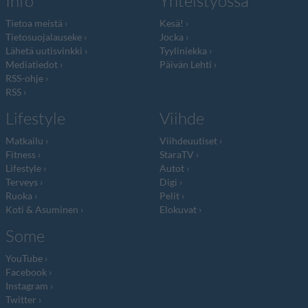
Info
Yhteistyössä
Tietoa meistä
Kesä!
Tietosuojalauseke
Jocka
Lähetä uutisvinkki
Tyyliniekka
Mediatiedot
Päivän Lehti
RSS-ohje
RSS
Lifestyle
Viihde
Matkailu
Viihdeuutiset
Fitness
StaraTV
Lifestyle
Autot
Terveys
Digi
Ruoka
Pelit
Koti & Asuminen
Elokuvat
Some
YouTube
Facebook
Instagram
Twitter