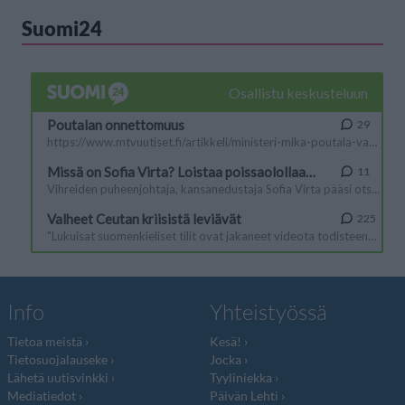
Suomi24
Info
Yhteistyössä
Tietoa meistä
Kesä!
Tietosuojalauseke
Jocka
Lähetä uutisvinkki
Tyyliniekka
Mediatiedot
Päivän Lehti