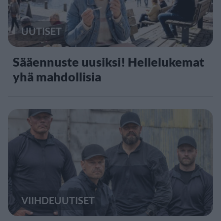
UUTISET
Sääennuste uusiksi! Hellelukemat
yhä mahdollisia
VIIHDEUUTISET