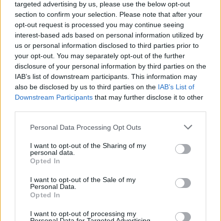
targeted advertising by us, please use the below opt-out
section to confirm your selection. Please note that after your
Alexander Stubb ja Aleksander
opt-out request is processed you may continue seeing
interest-based ads based on personal information utilized by
Barkov juhlivat Eppu Normaalia –
us or personal information disclosed to third parties prior to
yksityiskohta herätti huomiota
your opt-out. You may separately opt-out of the further
disclosure of your personal information by third parties on the
IAB’s list of downstream participants. This information may
also be disclosed by us to third parties on the
IAB’s List of
2
Downstream Participants
that may further disclose it to other
third parties.
Personal Data Processing Opt Outs
I want to opt-out of the Sharing of my
personal data.
Opted In
UUTISET
I want to opt-out of the Sale of my
Personal Data.
Opted In
Työnantaja ei hyväksynyt
I want to opt-out of processing my
Personal Data for Targeted Advertising.