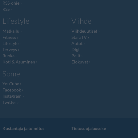
RSS-ohje
RSS
Lifestyle
Viihde
Matkailu
Viihdeuutiset
Fitness
StaraTV
Lifestyle
Autot
Terveys
Digi
Ruoka
Pelit
Koti & Asuminen
Elokuvat
Some
YouTube
Facebook
Instagram
Twitter
Kustantaja ja toimitus
Tietosuojalauseke