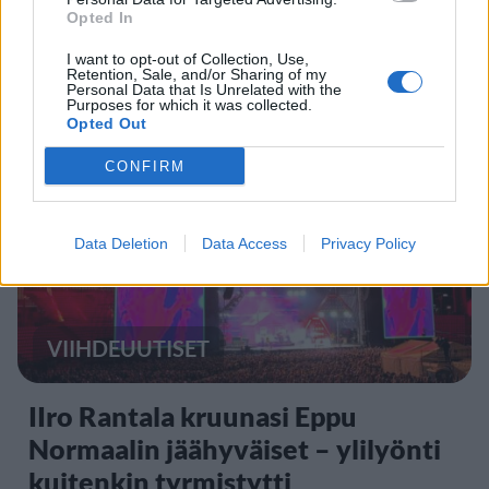
etälääkärin
Opted In
sairauslomatodistuksia – neljälle
I want to opt-out of Collection, Use,
ei maksettu sairausajan palkkaa
Retention, Sale, and/or Sharing of my
Personal Data that Is Unrelated with the
Purposes for which it was collected.
Opted Out
3
CONFIRM
Data Deletion
Data Access
Privacy Policy
VIIHDEUUTISET
IIro Rantala kruunasi Eppu
Normaalin jäähyväiset – ylilyönti
kuitenkin tyrmistytti