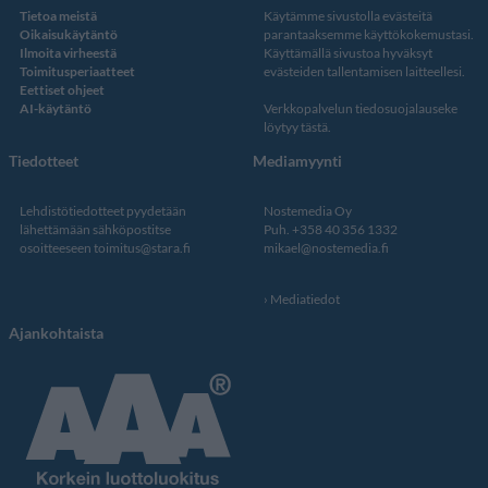
Tietoa meistä
Käytämme sivustolla evästeitä
Oikaisukäytäntö
parantaaksemme käyttökokemustasi.
Ilmoita virheestä
Käyttämällä sivustoa hyväksyt
Toimitusperiaatteet
evästeiden tallentamisen laitteellesi.
Eettiset ohjeet
AI-käytäntö
Verkkopalvelun
tiedosuojalauseke
löytyy tästä
.
Tiedotteet
Mediamyynti
Lehdistötiedotteet pyydetään
Nostemedia Oy
lähettämään sähköpostitse
Puh. +358 40 356 1332
osoitteeseen
toimitus@stara.fi
mikael@nostemedia.fi
Mediatiedot
Ajankohtaista