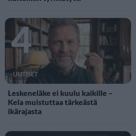
4
UUTISET
Leskeneläke ei kuulu kaikille –
Kela muistuttaa tärkeästä
ikärajasta