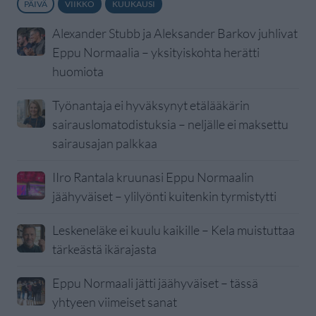
PÄIVÄ
VIIKKO
KUUKAUSI
Alexander Stubb ja Aleksander Barkov juhlivat
Eppu Normaalia – yksityiskohta herätti
huomiota
Työnantaja ei hyväksynyt etälääkärin
sairauslomatodistuksia – neljälle ei maksettu
sairausajan palkkaa
IIro Rantala kruunasi Eppu Normaalin
jäähyväiset – ylilyönti kuitenkin tyrmistytti
Leskeneläke ei kuulu kaikille – Kela muistuttaa
tärkeästä ikärajasta
Eppu Normaali jätti jäähyväiset – tässä
yhtyeen viimeiset sanat