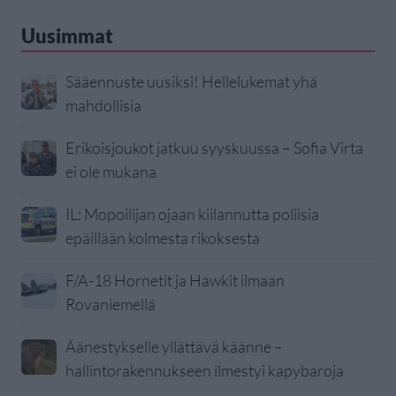
Uusimmat
Sääennuste uusiksi! Hellelukemat yhä
mahdollisia
Erikoisjoukot jatkuu syyskuussa – Sofia Virta
ei ole mukana
IL: Mopoilijan ojaan kiilannutta poliisia
epäillään kolmesta rikoksesta
F/A-18 Hornetit ja Hawkit ilmaan
Rovaniemellä
Äänestykselle yllättävä käänne –
hallintorakennukseen ilmestyi kapybaroja