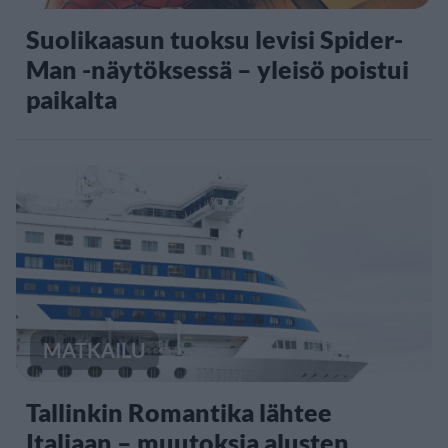
Suolikaasun tuoksu levisi Spider-
Man -näytöksessä – yleisö poistui
paikalta
MATKAILU
Tallinkin Romantika lähtee
Italiaan – muutoksia alusten