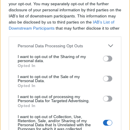
3
your opt-out. You may separately opt-out of the further
disclosure of your personal information by third parties on the
IAB’s list of downstream participants. This information may
also be disclosed by us to third parties on the
IAB’s List of
Downstream Participants
that may further disclose it to other
third parties.
VIIHDEUUTISET
Personal Data Processing Opt Outs
I want to opt-out of the Sharing of my
personal data.
Sääennuste ulottuu nyt
Opted In
marraskuulle – tältä näyttää
I want to opt-out of the Sale of my
syksyn sää
Personal Data.
Opted In
I want to opt-out of processing my
Personal Data for Targeted Advertising.
4
Opted In
I want to opt-out of Collection, Use,
Retention, Sale, and/or Sharing of my
Personal Data that Is Unrelated with the
Purposes for which it was collected.