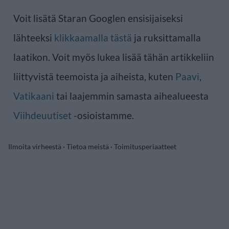
Voit lisätä Staran Googlen ensisijaiseksi
lähteeksi
klikkaamalla tästä
ja ruksittamalla
laatikon. Voit myös lukea lisää tähän artikkeliin
liittyvistä teemoista ja aiheista, kuten
Paavi
,
Vatikaani
tai laajemmin samasta aihealueesta
Viihdeuutiset
-osioistamme.
Ilmoita virheestä
·
Tietoa meistä
·
Toimitusperiaatteet