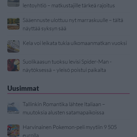
lentoyhtiö – matkustajille tärkeä rajoitus
Sääennuste ulottuu nyt marraskuulle – tältä
näyttää syksyn sää
Kela voi leikata tukia ulkomaanmatkan vuoksi
Suolikaasun tuoksu levisi Spider-Man -
näytöksessä – yleisö poistui paikalta
Uusimmat
Tallinkin Romantika lähtee Italiaan –
muutoksia alusten satamapaikoissa
Harvinainen Pokemon-peli myytiin 9 505
eurolla