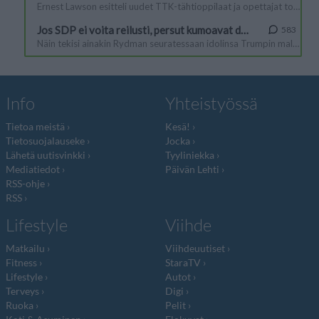
Info
Yhteistyössä
Tietoa meistä
Kesä!
Tietosuojalauseke
Jocka
Lähetä uutisvinkki
Tyyliniekka
Mediatiedot
Päivän Lehti
RSS-ohje
RSS
Lifestyle
Viihde
Matkailu
Viihdeuutiset
Fitness
StaraTV
Lifestyle
Autot
Terveys
Digi
Ruoka
Pelit