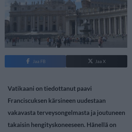
Jaa FB
Jaa X
Vatikaani on tiedottanut paavi
Franciscuksen kärsineen uudestaan
vakavasta terveysongelmasta ja joutuneen
takaisin hengityskoneeseen. Hänellä on