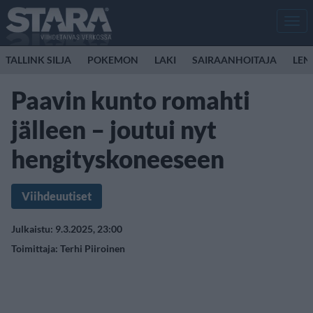
Men
TALLINK SILJA
POKEMON
LAKI
SAIRAANHOITAJA
LEN
Paavin kunto romahti
jälleen – joutui nyt
hengityskoneeseen
Viihdeuutiset
Julkaistu: 9.3.2025, 23:00
Toimittaja:
Terhi Piiroinen