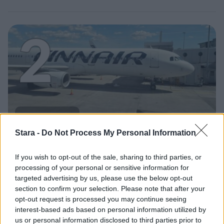
2
MATKAILU
Stara -
Do Not Process My Personal Information
Finnairin lennoista osan lentää
If you wish to opt-out of the sale, sharing to third parties, or
jatkossa toinen lentoyhtiö –
processing of your personal or sensitive information for
matkustajille tärkeä rajoitus
targeted advertising by us, please use the below opt-out
section to confirm your selection. Please note that after your
opt-out request is processed you may continue seeing
interest-based ads based on personal information utilized by
us or personal information disclosed to third parties prior to