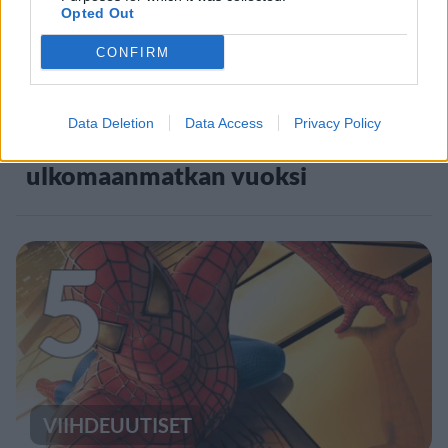
Opted Out
CONFIRM
UUTISET
Data Deletion
Data Access
Privacy Policy
Kela voi leikata tukia
ulkomaanmatkan vuoksi
5
VIIHDEUUTISET