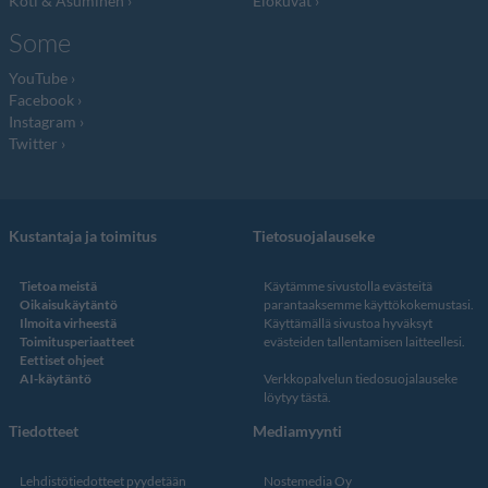
Koti & Asuminen
Elokuvat
Some
YouTube
Facebook
Instagram
Twitter
Kustantaja ja toimitus
Tietosuojalauseke
Tietoa meistä
Käytämme sivustolla evästeitä
Oikaisukäytäntö
parantaaksemme käyttökokemustasi.
Ilmoita virheestä
Käyttämällä sivustoa hyväksyt
Toimitusperiaatteet
evästeiden tallentamisen laitteellesi.
Eettiset ohjeet
AI-käytäntö
Verkkopalvelun
tiedosuojalauseke
löytyy tästä
.
Tiedotteet
Mediamyynti
Lehdistötiedotteet pyydetään
Nostemedia Oy