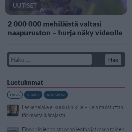
UUTISET
2 000 000 mehiläistä valtasi
naapuruston – hurja näky videolle
Luetuimmat
PÄIVÄ
VIIKKO
KUUKAUSI
Leskeneläke ei kuulu kaikille – Kela muistuttaa
tärkeästä ikärajasta
Finnairin lennoista osan lentää jatkossa toinen