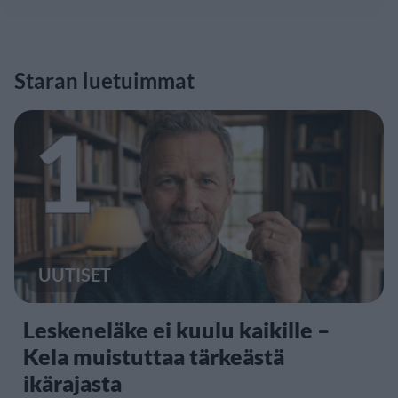
Staran luetuimmat
1
UUTISET
Leskeneläke ei kuulu kaikille –
Kela muistuttaa tärkeästä
ikärajasta