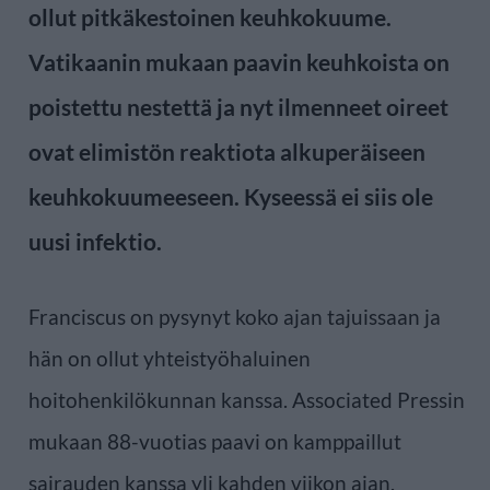
ollut pitkäkestoinen keuhkokuume.
Vatikaanin mukaan paavin keuhkoista on
poistettu nestettä ja nyt ilmenneet oireet
ovat elimistön reaktiota alkuperäiseen
keuhkokuumeeseen. Kyseessä ei siis ole
uusi infektio.
Franciscus on pysynyt koko ajan tajuissaan ja
hän on ollut yhteistyöhaluinen
hoitohenkilökunnan kanssa. Associated Pressin
mukaan 88-vuotias paavi on kamppaillut
sairauden kanssa yli kahden viikon ajan.