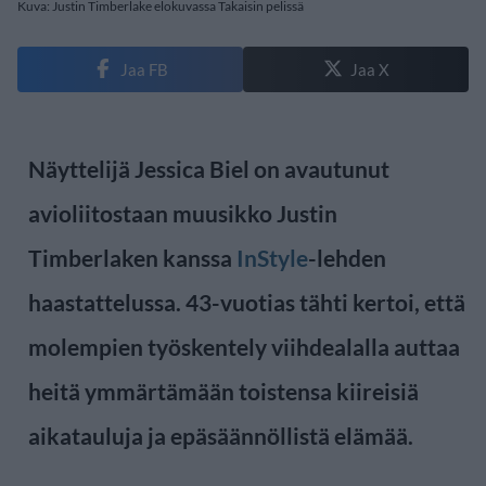
Kuva: Justin Timberlake elokuvassa Takaisin pelissä
Jaa FB
Jaa X
Näyttelijä Jessica Biel on avautunut
avioliitostaan muusikko Justin
Timberlaken kanssa
InStyle
-lehden
haastattelussa. 43-vuotias tähti kertoi, että
molempien työskentely viihdealalla auttaa
heitä ymmärtämään toistensa kiireisiä
aikatauluja ja epäsäännöllistä elämää.