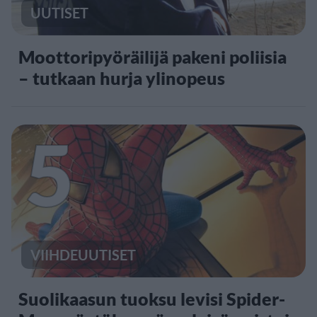
UUTISET
Moottoripyöräilijä pakeni poliisia
– tutkaan hurja ylinopeus
5
VIIHDEUUTISET
Suolikaasun tuoksu levisi Spider-