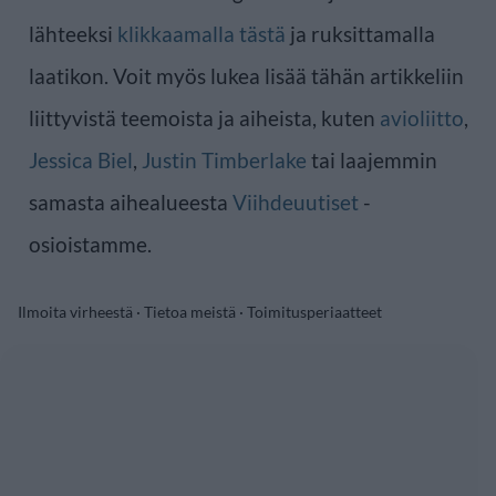
lähteeksi
klikkaamalla tästä
ja ruksittamalla
laatikon. Voit myös lukea lisää tähän artikkeliin
liittyvistä teemoista ja aiheista, kuten
avioliitto
,
Jessica Biel
,
Justin Timberlake
tai laajemmin
samasta aihealueesta
Viihdeuutiset
-
osioistamme.
Ilmoita virheestä
·
Tietoa meistä
·
Toimitusperiaatteet