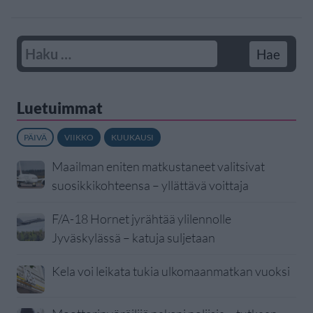
Luetuimmat
PÄIVÄ
VIIKKO
KUUKAUSI
Maailman eniten matkustaneet valitsivat
suosikkikohteensa – yllättävä voittaja
F/A-18 Hornet jyrähtää ylilennolle
Jyväskylässä – katuja suljetaan
Kela voi leikata tukia ulkomaanmatkan vuoksi