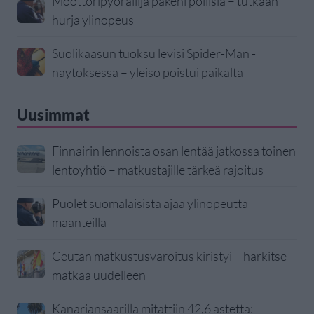
Moottoripyöräilijä pakeni poliisia – tutkaan
hurja ylinopeus
Suolikaasun tuoksu levisi Spider-Man -
näytöksessä – yleisö poistui paikalta
Uusimmat
Finnairin lennoista osan lentää jatkossa toinen
lentoyhtiö – matkustajille tärkeä rajoitus
Puolet suomalaisista ajaa ylinopeutta
maanteillä
Ceutan matkustusvaroitus kiristyi – harkitse
matkaa uudelleen
Kanariansaarilla mitattiin 42,6 astetta: