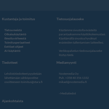
Kustantaja ja toimitus
Tietosuojalauseke
Tietoa meistä
Käytämme sivustolla evästeitä
Oikaisukäytäntö
parantaaksemme käyttökokemustasi.
Ilmoita virheestä
Käyttämällä sivustoa hyväksyt
Toimitusperiaatteet
evästeiden tallentamisen laitteellesi.
Eettiset ohjeet
AI-käytäntö
Verkkopalvelun
tiedosuojalauseke
löytyy tästä
.
Tiedotteet
Mediamyynti
Lehdistötiedotteet pyydetään
Nostemedia Oy
lähettämään sähköpostitse
Puh. +358 40 356 1332
osoitteeseen
toimitus@stara.fi
mikael@nostemedia.fi
Mediatiedot
Ajankohtaista