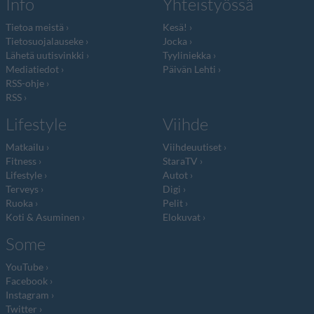
Info
Yhteistyössä
Tietoa meistä
Kesä!
Tietosuojalauseke
Jocka
Lähetä uutisvinkki
Tyyliniekka
Mediatiedot
Päivän Lehti
RSS-ohje
RSS
Lifestyle
Viihde
Matkailu
Viihdeuutiset
Fitness
StaraTV
Lifestyle
Autot
Terveys
Digi
Ruoka
Pelit
Koti & Asuminen
Elokuvat
Some
YouTube
Facebook
Instagram
Twitter