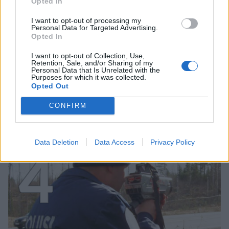
3
Opted In
I want to opt-out of processing my
Personal Data for Targeted Advertising.
Opted In
I want to opt-out of Collection, Use,
UUTISET
Retention, Sale, and/or Sharing of my
Personal Data that Is Unrelated with the
Purposes for which it was collected.
Opted Out
Kela voi leikata tukia
CONFIRM
ulkomaanmatkan vuoksi
Data Deletion
Data Access
Privacy Policy
4