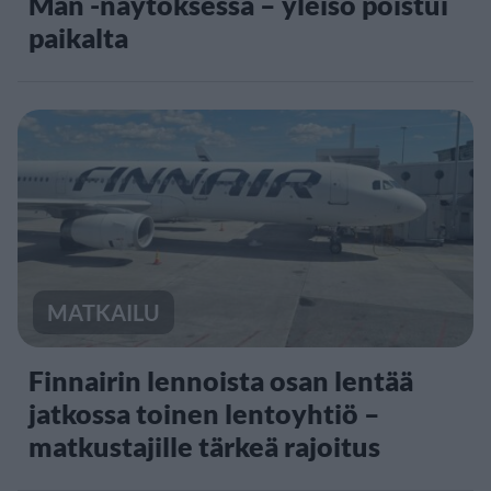
Man -näytöksessä – yleisö poistui
paikalta
MATKAILU
Finnairin lennoista osan lentää
jatkossa toinen lentoyhtiö –
matkustajille tärkeä rajoitus