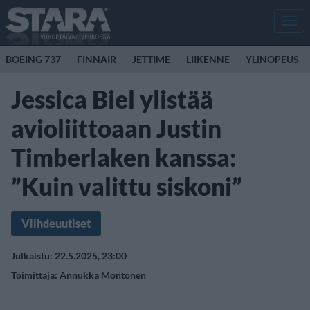
Men
BOEING 737
FINNAIR
JETTIME
LIIKENNE
YLINOPEUS
Jessica Biel ylistää
avioliittoaan Justin
Timberlaken kanssa:
”Kuin valittu siskoni”
Viihdeuutiset
Julkaistu: 22.5.2025, 23:00
Toimittaja:
Annukka Montonen