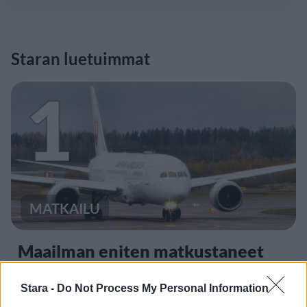
Staran luetuimmat
1
MATKAILU
Maailman eniten matkustaneet
valitsivat suosikkikohteensa –
yllättävä voittaja
Stara -
Do Not Process My Personal Information