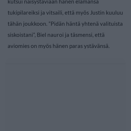
kutsui naisystäviään hänen elämänsä
tukipilareiksi ja vitsaili, että myös Justin kuuluu
tähän joukkoon. ”Pidän häntä yhtenä valituista
siskoistani”, Biel nauroi ja täsmensi, että
aviomies on myös hänen paras ystävänsä.