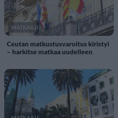
MATKAILU
Ceutan matkustusvaroitus kiristyi
– harkitse matkaa uudelleen
MATKAILU