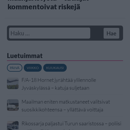
kommentoivat riskejä
Luetuimmat
PÄIVÄ
VIIKKO
KUUKAUSI
F/A-18 Hornet jyrähtää ylilennolle
Jyväskylässä – katuja suljetaan
Maailman eniten matkustaneet valitsivat
suosikkikohteensa – yllättävä voittaja
Rikossarja paljastui Turun saaristossa – poliisi