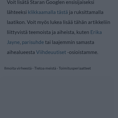
Voit lisätä Staran Googlen ensisijaiseksi
lähteeksi
klikkaamalla tästä
ja ruksittamalla
laatikon. Voit myös lukea lisää tähän artikkeliin
liittyvistä teemoista ja aiheista, kuten
Erika
Jayne
,
parisuhde
tai laajemmin samasta
aihealueesta
Viihdeuutiset
-osioistamme.
Ilmoita virheestä
·
Tietoa meistä
·
Toimitusperiaatteet