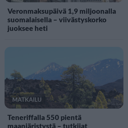
Veronmaksupäivä 1,9 miljoonalla
suomalaisella – viivästyskorko
juoksee heti
MATKAILU
Teneriffalla 550 pientä
maanjäristystä – tutkijat