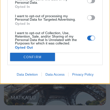
Personal Data.
MATKAILU
Opted In
I want to opt-out of processing my
Personal Data for Targeted Advertising.
Teneriffa kielsi uimarannan
Opted In
käytön – kieltoa tehostetaan
I want to opt-out of Collection, Use,
sakkorangaistuksella
Retention, Sale, and/or Sharing of my
Personal Data that Is Unrelated with the
Purposes for which it was collected.
Opted Out
5
CONFIRM
Data Deletion
Data Access
Privacy Policy
MATKAILU