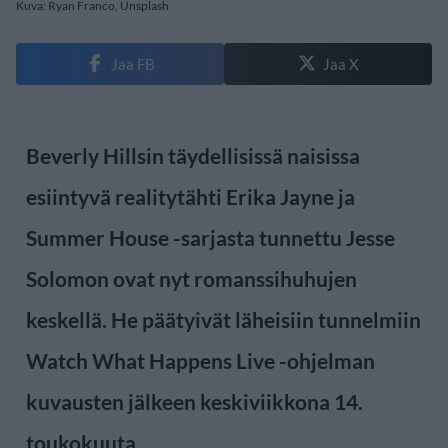
Kuva: Ryan Franco, Unsplash
Jaa FB
Jaa X
Beverly Hillsin täydellisissä naisissa
esiintyvä realitytähti Erika Jayne ja
Summer House -sarjasta tunnettu Jesse
Solomon ovat nyt romanssihuhujen
keskellä. He päätyivät läheisiin tunnelmiin
Watch What Happens Live -ohjelman
kuvausten jälkeen keskiviikkona 14.
toukokuuta.