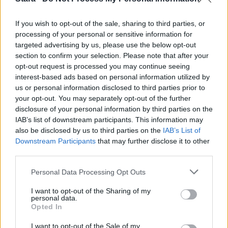
If you wish to opt-out of the sale, sharing to third parties, or
processing of your personal or sensitive information for
targeted advertising by us, please use the below opt-out
UUTISET
section to confirm your selection. Please note that after your
opt-out request is processed you may continue seeing
interest-based ads based on personal information utilized by
Rikossarja paljastui Turun
us or personal information disclosed to third parties prior to
saaristossa – poliisi epäilee viittä
your opt-out. You may separately opt-out of the further
disclosure of your personal information by third parties on the
nuorukaista
IAB’s list of downstream participants. This information may
also be disclosed by us to third parties on the
IAB’s List of
Downstream Participants
that may further disclose it to other
4
third parties.
Personal Data Processing Opt Outs
I want to opt-out of the Sharing of my
personal data.
Opted In
I want to opt-out of the Sale of my