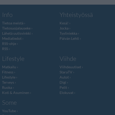
Info
Yhteistyössä
Tietoa meistä
Kesä!
Tietosuojalauseke
Jocka
Lähetä uutisvinkki
Tyyliniekka
Mediatiedot
Päivän Lehti
RSS-ohje
RSS
Lifestyle
Viihde
Matkailu
Viihdeuutiset
Fitness
StaraTV
Lifestyle
Autot
Terveys
Digi
Ruoka
Pelit
Koti & Asuminen
Elokuvat
Some
YouTube