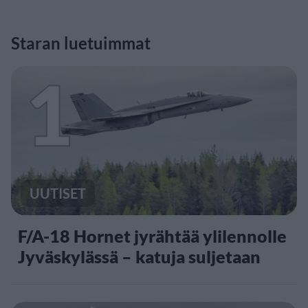
Staran luetuimmat
1
UUTISET
F/A-18 Hornet jyrähtää ylilennolle
Jyväskylässä – katuja suljetaan