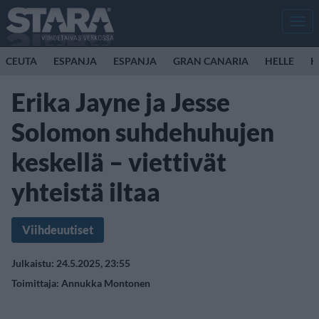
Men
CEUTA
ESPANJA
ESPANJA
GRAN CANARIA
HELLE
K
Erika Jayne ja Jesse
Solomon suhdehuhujen
keskellä – viettivät
yhteistä iltaa
Viihdeuutiset
Julkaistu: 24.5.2025, 23:55
Toimittaja:
Annukka Montonen