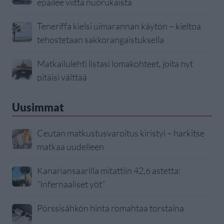
epäilee viittä nuorukaista
Teneriffa kielsi uimarannan käytön – kieltoa
tehostetaan sakkorangaistuksella
Matkailulehti listasi lomakohteet, joita nyt
pitäisi välttää
Uusimmat
Ceutan matkustusvaroitus kiristyi – harkitse
matkaa uudelleen
Kanariansaarilla mitattiin 42,6 astetta:
”Infernaaliset yöt”
Pörssisähkön hinta romahtaa torstaina