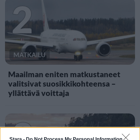
2
MATKAILU
Maailman eniten matkustaneet
valitsivat suosikkikohteensa –
yllättävä voittaja
3
Stara -
Do Not Process My Personal Information