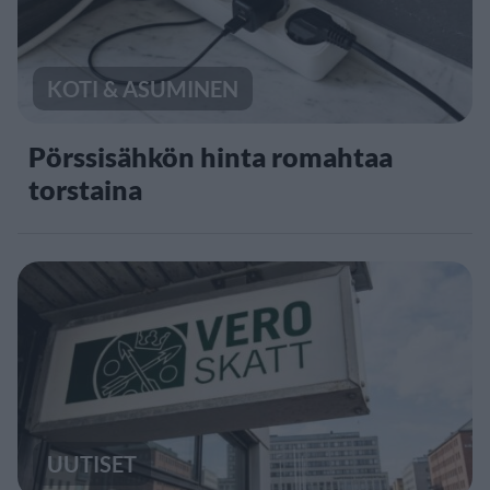
KOTI & ASUMINEN
Pörssisähkön hinta romahtaa
torstaina
UUTISET