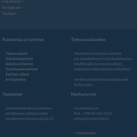
Facebook
Instagram
Twitter
Kustantaja ja toimitus
Tietosuojalauseke
Tietoa meistä
Käytämme sivustolla evästeitä
Oikaisukäytäntö
parantaaksemme käyttökokemustasi.
Ilmoita virheestä
Käyttämällä sivustoa hyväksyt
Toimitusperiaatteet
evästeiden tallentamisen laitteellesi.
Eettiset ohjeet
AI-käytäntö
Verkkopalvelun
tiedosuojalauseke
löytyy tästä
.
Tiedotteet
Mediamyynti
Lehdistötiedotteet pyydetään
Nostemedia Oy
lähettämään sähköpostitse
Puh. +358 40 356 1332
osoitteeseen
toimitus@stara.fi
mikael@nostemedia.fi
Mediatiedot