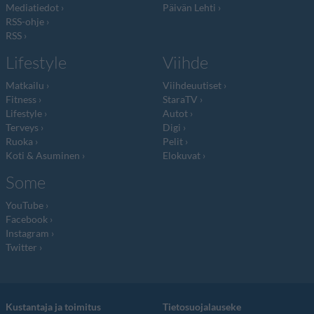
Mediatiedot
Päivän Lehti
RSS-ohje
RSS
Lifestyle
Viihde
Matkailu
Viihdeuutiset
Fitness
StaraTV
Lifestyle
Autot
Terveys
Digi
Ruoka
Pelit
Koti & Asuminen
Elokuvat
Some
YouTube
Facebook
Instagram
Twitter
Kustantaja ja toimitus
Tietosuojalauseke