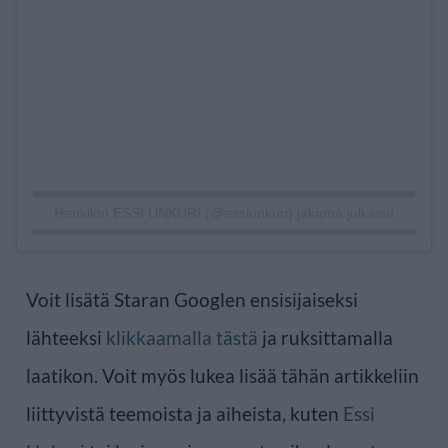
Henkilön ESSI UNKURI (@essiunkuri) jakama julkaisu
Voit lisätä Staran Googlen ensisijaiseksi
lähteeksi
klikkaamalla tästä
ja ruksittamalla
laatikon. Voit myös lukea lisää tähän artikkeliin
liittyvistä teemoista ja aiheista, kuten
Essi