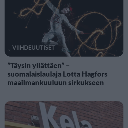
VIIHDEUUTISET
”Täysin yllättäen” –
suomalaislaulaja Lotta Hagfors
maailmankuuluun sirkukseen