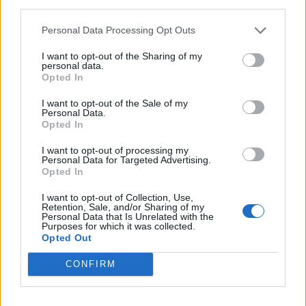
1
third parties.
Personal Data Processing Opt Outs
I want to opt-out of the Sharing of my
personal data.
Opted In
UUTISET
I want to opt-out of the Sale of my
Personal Data.
Leskeneläke ei kuulu kaikille –
Opted In
Kela muistuttaa tärkeästä
I want to opt-out of processing my
Personal Data for Targeted Advertising.
ikärajasta
Opted In
I want to opt-out of Collection, Use,
Retention, Sale, and/or Sharing of my
Personal Data that Is Unrelated with the
2
Purposes for which it was collected.
Opted Out
CONFIRM