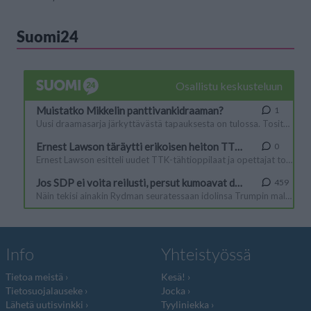
Suomi24
Info
Yhteistyössä
Tietoa meistä
Kesä!
Tietosuojalauseke
Jocka
Lähetä uutisvinkki
Tyyliniekka