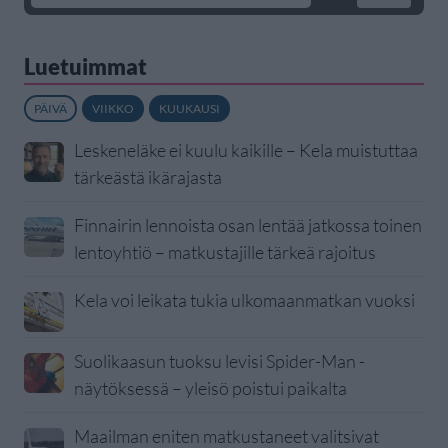
Luetuimmat
PÄIVÄ
VIIKKO
KUUKAUSI
Leskeneläke ei kuulu kaikille – Kela muistuttaa
tärkeästä ikärajasta
Finnairin lennoista osan lentää jatkossa toinen
lentoyhtiö – matkustajille tärkeä rajoitus
Kela voi leikata tukia ulkomaanmatkan vuoksi
Suolikaasun tuoksu levisi Spider-Man -
näytöksessä – yleisö poistui paikalta
Maailman eniten matkustaneet valitsivat