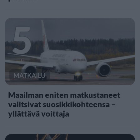
5
MATKAILU
Maailman eniten matkustaneet
valitsivat suosikkikohteensa –
yllättävä voittaja