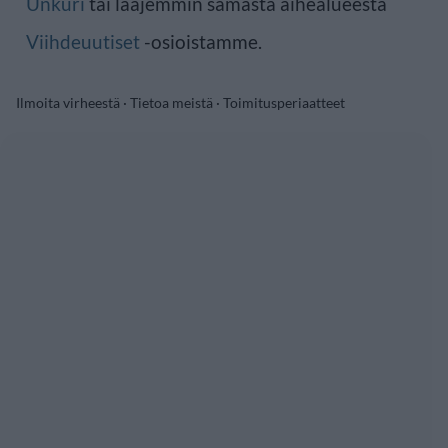
Unkuri
tai laajemmin samasta aihealueesta
Viihdeuutiset
-osioistamme.
Ilmoita virheestä
·
Tietoa meistä
·
Toimitusperiaatteet