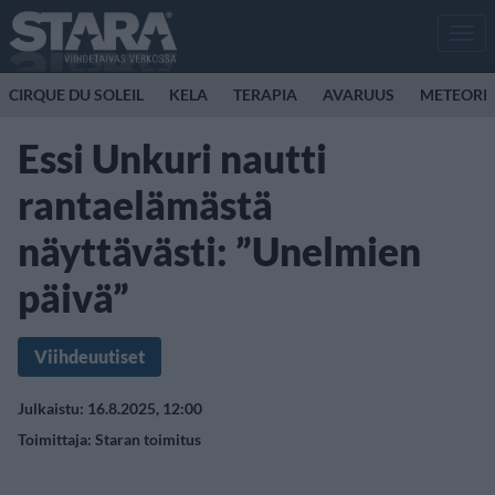
Men
CIRQUE DU SOLEIL
KELA
TERAPIA
AVARUUS
METEORI
Essi Unkuri nautti
rantaelämästä
näyttävästi: ”Unelmien
päivä”
Viihdeuutiset
Julkaistu: 16.8.2025, 12:00
Toimittaja:
Staran toimitus