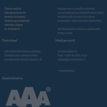
Tietoa meistä
Käytämme sivustolla evästeitä
Oikaisukäytäntö
parantaaksemme käyttökokemustasi.
Ilmoita virheestä
Käyttämällä sivustoa hyväksyt
Toimitusperiaatteet
evästeiden tallentamisen laitteellesi.
Eettiset ohjeet
AI-käytäntö
Verkkopalvelun
tiedosuojalauseke
löytyy tästä
.
Tiedotteet
Mediamyynti
Lehdistötiedotteet pyydetään
Nostemedia Oy
lähettämään sähköpostitse
Puh. +358 40 356 1332
osoitteeseen
toimitus@stara.fi
mikael@nostemedia.fi
Mediatiedot
Ajankohtaista