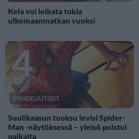
Kela voi leikata tukia
ulkomaanmatkan vuoksi
4
VIIHDEUUTISET
Suolikaasun tuoksu levisi Spider-
Man -näytöksessä – yleisö poistui
paikalta