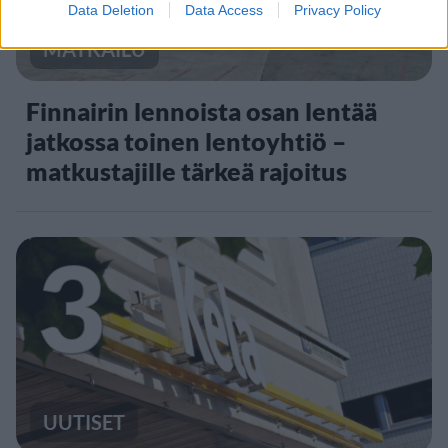
Data Deletion
Data Access
Privacy Policy
MATKAILU
Finnairin lennoista osan lentää
jatkossa toinen lentoyhtiö –
matkustajille tärkeä rajoitus
3
UUTISET