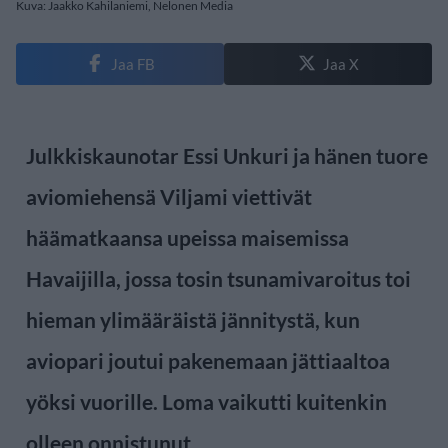
Kuva: Jaakko Kahilaniemi, Nelonen Media
Jaa FB
Jaa X
Julkkiskaunotar Essi Unkuri ja hänen tuore
aviomiehensä Viljami viettivät
häämatkaansa upeissa maisemissa
Havaijilla, jossa tosin tsunamivaroitus toi
hieman ylimääräistä jännitystä, kun
aviopari joutui pakenemaan jättiaaltoa
yöksi vuorille. Loma vaikutti kuitenkin
olleen onnistunut.