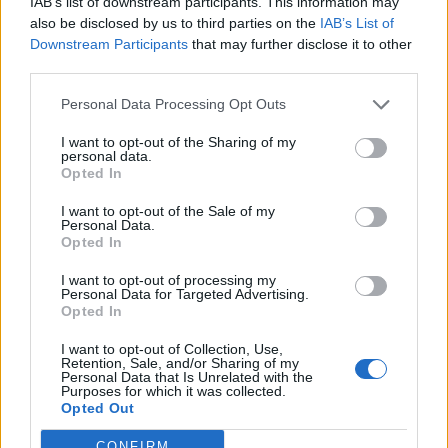
IAB’s list of downstream participants. This information may
also be disclosed by us to third parties on the
IAB’s List of
1
Downstream Participants
that may further disclose it to other
third parties.
Personal Data Processing Opt Outs
I want to opt-out of the Sharing of my
personal data.
Opted In
UUTISET
I want to opt-out of the Sale of my
Personal Data.
Opted In
Leskeneläke ei kuulu kaikille –
I want to opt-out of processing my
Kela muistuttaa tärkeästä
Personal Data for Targeted Advertising.
Opted In
ikärajasta
I want to opt-out of Collection, Use,
Retention, Sale, and/or Sharing of my
Personal Data that Is Unrelated with the
Purposes for which it was collected.
Opted Out
CONFIRM