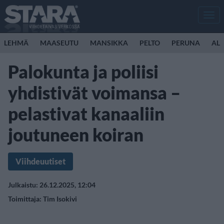
Men
LEHMÄ
MAASEUTU
MANSIKKA
PELTO
PERUNA
ALL
Palokunta ja poliisi
yhdistivät voimansa –
pelastivat kanaaliin
joutuneen koiran
Viihdeuutiset
Julkaistu: 26.12.2025, 12:04
Toimittaja:
Tim Isokivi