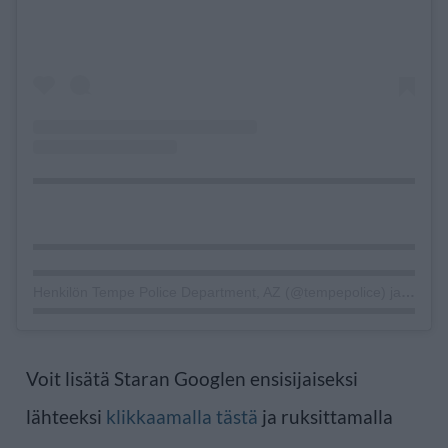
Henkilön Tempe Police Department, AZ (@tempepolice) jakama julkaisu
Voit lisätä Staran Googlen ensisijaiseksi
lähteeksi
klikkaamalla tästä
ja ruksittamalla