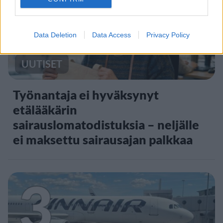
2
Data Deletion
Data Access
Privacy Policy
UUTISET
Työnantaja ei hyväksynyt
etälääkärin
sairauslomatodistuksia – neljälle
ei maksettu sairausajan palkkaa
3