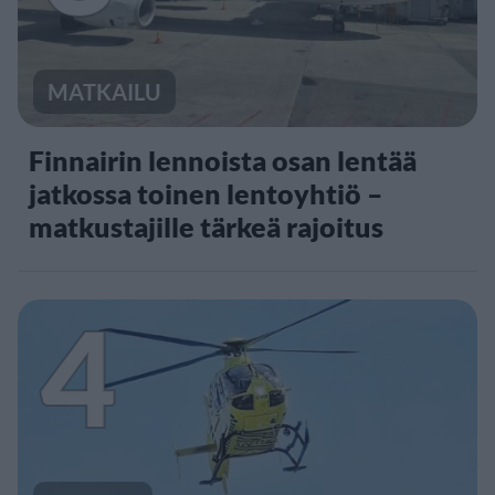
MATKAILU
Finnairin lennoista osan lentää
jatkossa toinen lentoyhtiö –
matkustajille tärkeä rajoitus
4