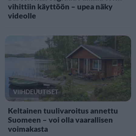
vihittiin käyttöön – upea näky
videolle
VIIHDEUUTISET
Keltainen tuulivaroitus annettu
Suomeen – voi olla vaarallisen
voimakasta