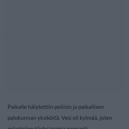
Paikalle hälytettiin poliisin ja paikallisen
palokunnan yksiköitä. Vesi oli kylmää, joten
pelastajien täytyi toimia nopeasti.