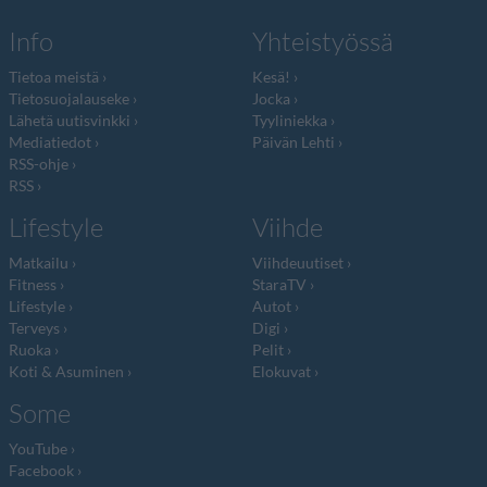
Info
Yhteistyössä
Tietoa meistä
Kesä!
Tietosuojalauseke
Jocka
Lähetä uutisvinkki
Tyyliniekka
Mediatiedot
Päivän Lehti
RSS-ohje
RSS
Lifestyle
Viihde
Matkailu
Viihdeuutiset
Fitness
StaraTV
Lifestyle
Autot
Terveys
Digi
Ruoka
Pelit
Koti & Asuminen
Elokuvat
Some
YouTube
Facebook