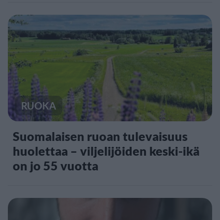
RUOKA
Suomalaisen ruoan tulevaisuus
huolettaa – viljelijöiden keski-ikä
on jo 55 vuotta