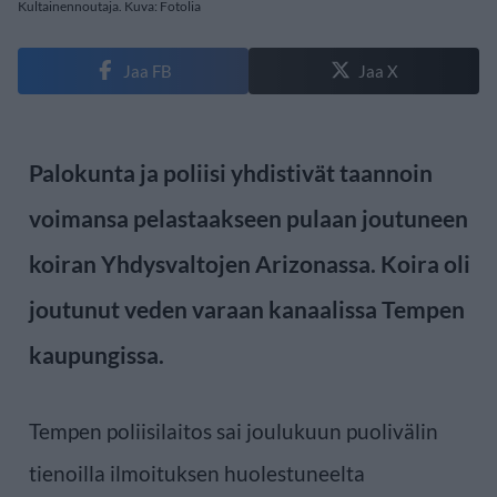
Kultainennoutaja. Kuva: Fotolia
Jaa FB
Jaa X
Palokunta ja poliisi yhdistivät taannoin
voimansa pelastaakseen pulaan joutuneen
koiran Yhdysvaltojen Arizonassa. Koira oli
joutunut veden varaan kanaalissa Tempen
kaupungissa.
Tempen poliisilaitos sai joulukuun puolivälin
tienoilla ilmoituksen huolestuneelta