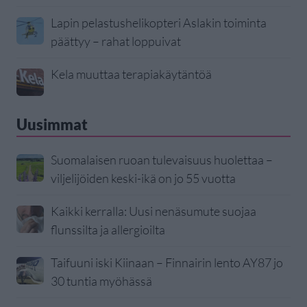
Lapin pelastushelikopteri Aslakin toiminta
päättyy – rahat loppuivat
Kela muuttaa terapiakäytäntöä
Uusimmat
Suomalaisen ruoan tulevaisuus huolettaa –
viljelijöiden keski-ikä on jo 55 vuotta
Kaikki kerralla: Uusi nenäsumute suojaa
flunssilta ja allergioilta
Taifuuni iski Kiinaan – Finnairin lento AY87 jo
30 tuntia myöhässä