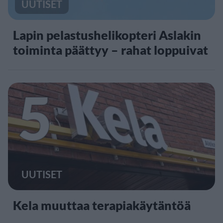
UUTISET
Lapin pelastushelikopteri Aslakin
toiminta päättyy – rahat loppuivat
5
UUTISET
Kela muuttaa terapiakäytäntöä