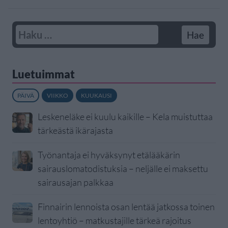
Luetuimmat
PÄIVÄ
VIIKKO
KUUKAUSI
Leskeneläke ei kuulu kaikille – Kela muistuttaa
tärkeästä ikärajasta
Työnantaja ei hyväksynyt etälääkärin
sairauslomatodistuksia – neljälle ei maksettu
sairausajan palkkaa
Finnairin lennoista osan lentää jatkossa toinen
lentoyhtiö – matkustajille tärkeä rajoitus