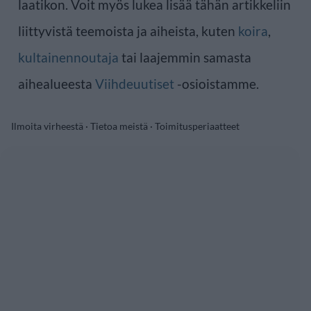
laatikon. Voit myös lukea lisää tähän artikkeliin
liittyvistä teemoista ja aiheista, kuten
koira
,
kultainennoutaja
tai laajemmin samasta
aihealueesta
Viihdeuutiset
-osioistamme.
Ilmoita virheestä
·
Tietoa meistä
·
Toimitusperiaatteet