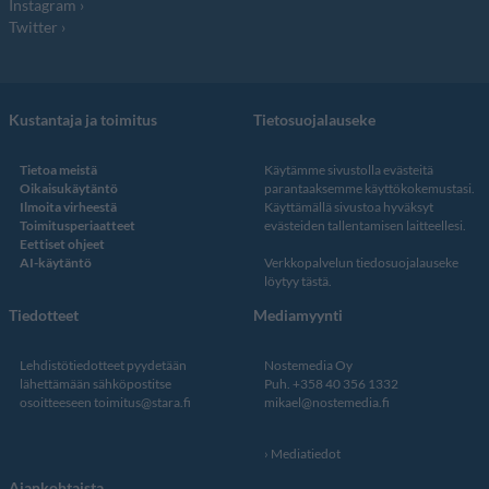
Instagram
Twitter
Kustantaja ja toimitus
Tietosuojalauseke
Tietoa meistä
Käytämme sivustolla evästeitä
Oikaisukäytäntö
parantaaksemme käyttökokemustasi.
Ilmoita virheestä
Käyttämällä sivustoa hyväksyt
Toimitusperiaatteet
evästeiden tallentamisen laitteellesi.
Eettiset ohjeet
AI-käytäntö
Verkkopalvelun
tiedosuojalauseke
löytyy tästä
.
Tiedotteet
Mediamyynti
Lehdistötiedotteet pyydetään
Nostemedia Oy
lähettämään sähköpostitse
Puh. +358 40 356 1332
osoitteeseen
toimitus@stara.fi
mikael@nostemedia.fi
Mediatiedot
Ajankohtaista