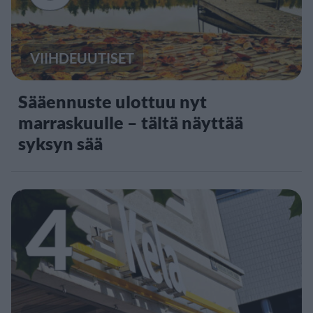
VIIHDEUUTISET
Sääennuste ulottuu nyt
marraskuulle – tältä näyttää
syksyn sää
4