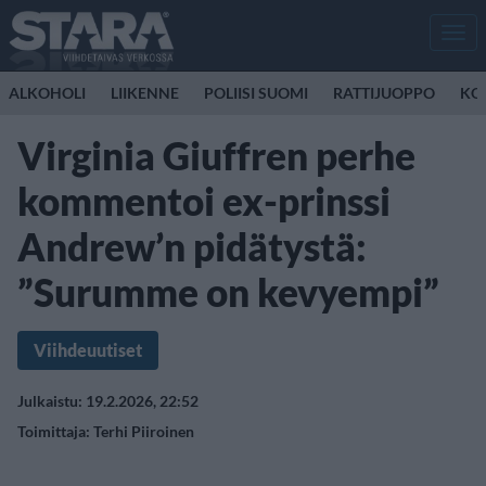
Men
ALKOHOLI
LIIKENNE
POLIISI SUOMI
RATTIJUOPPO
KO
Virginia Giuffren perhe
kommentoi ex-prinssi
Andrew’n pidätystä:
”Surumme on kevyempi”
Viihdeuutiset
Julkaistu: 19.2.2026, 22:52
Toimittaja:
Terhi Piiroinen