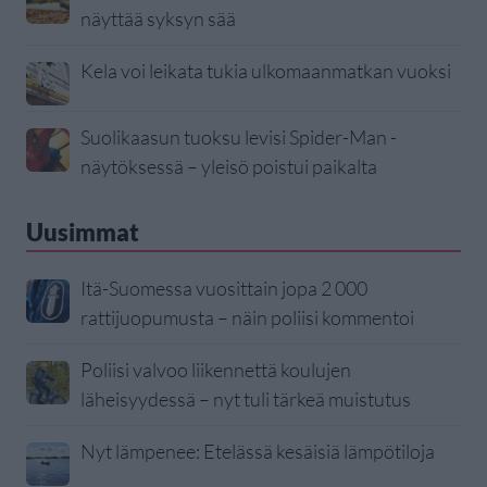
näyttää syksyn sää
Kela voi leikata tukia ulkomaanmatkan vuoksi
Suolikaasun tuoksu levisi Spider-Man -
näytöksessä – yleisö poistui paikalta
Uusimmat
Itä-Suomessa vuosittain jopa 2 000
rattijuopumusta – näin poliisi kommentoi
Poliisi valvoo liikennettä koulujen
läheisyydessä – nyt tuli tärkeä muistutus
Nyt lämpenee: Etelässä kesäisiä lämpötiloja