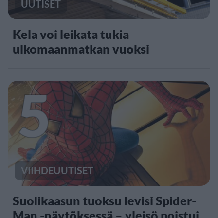
UUTISET
Kela voi leikata tukia
ulkomaanmatkan vuoksi
5
VIIHDEUUTISET
Suolikaasun tuoksu levisi Spider-
Man -näytöksessä – yleisö poistui