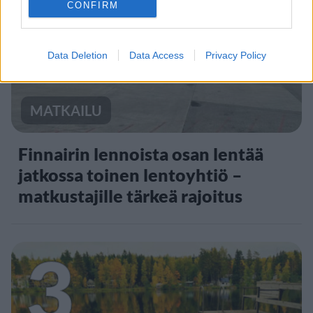
2
CONFIRM
Data Deletion
Data Access
Privacy Policy
MATKAILU
Finnairin lennoista osan lentää
jatkossa toinen lentoyhtiö –
matkustajille tärkeä rajoitus
3