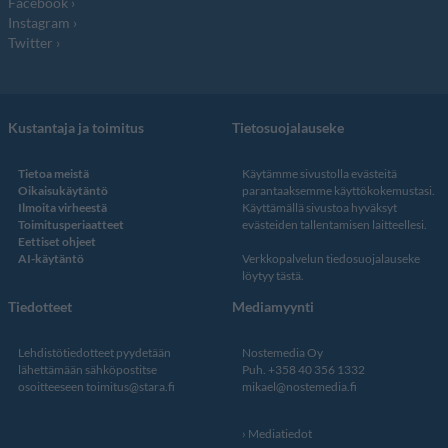
Facebook
Instagram
Twitter
Kustantaja ja toimitus
Tietosuojalauseke
Tietoa meistä
Käytämme sivustolla evästeitä
Oikaisukäytäntö
parantaaksemme käyttökokemustasi.
Ilmoita virheestä
Käyttämällä sivustoa hyväksyt
Toimitusperiaatteet
evästeiden tallentamisen laitteellesi.
Eettiset ohjeet
AI-käytäntö
Verkkopalvelun
tiedosuojalauseke
löytyy tästä
.
Tiedotteet
Mediamyynti
Lehdistötiedotteet pyydetään
Nostemedia Oy
lähettämään sähköpostitse
Puh. +358 40 356 1332
osoitteeseen
toimitus@stara.fi
mikael@nostemedia.fi
Mediatiedot