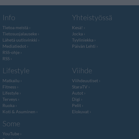
Info
Yhteistyössä
Tietoa meistä
Kesä!
Tietosuojalauseke
Jocka
Lähetä uutisvinkki
Tyyliniekka
Mediatiedot
Päivän Lehti
RSS-ohje
RSS
Lifestyle
Viihde
Matkailu
Viihdeuutiset
Fitness
StaraTV
Lifestyle
Autot
Terveys
Digi
Ruoka
Pelit
Koti & Asuminen
Elokuvat
Some
YouTube