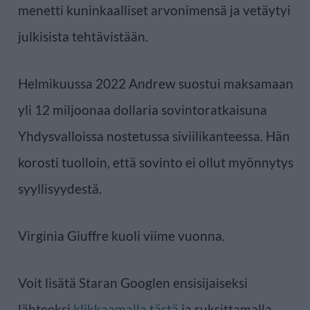
menetti kuninkaalliset arvonimensä ja vetäytyi
julkisista tehtävistään.
Helmikuussa 2022 Andrew suostui maksamaan
yli 12 miljoonaa dollaria sovintoratkaisuna
Yhdysvalloissa nostetussa siviilikanteessa. Hän
korosti tuolloin, että sovinto ei ollut myönnytys
syyllisyydestä.
Virginia Giuffre kuoli viime vuonna.
Voit lisätä Staran Googlen ensisijaiseksi
lähteeksi
klikkaamalla tästä
ja ruksittamalla