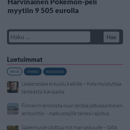
Harvinainen Pokemon-peli
myytiin 9 505 eurolla
Luetuimmat
PÄIVÄ
VIIKKO
KUUKAUSI
Leskeneläke ei kuulu kaikille – Kela muistuttaa
tärkeästä ikärajasta
Finnairin lennoista osan lentää jatkossa toinen
lentoyhtiö – matkustajille tärkeä rajoitus
Sääennuste ulottuu nyt marraskuulle – tältä