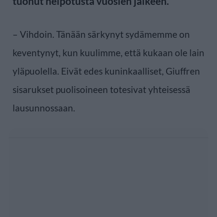
tuonut helpotusta vuosien jälkeen.
– Vihdoin. Tänään särkynyt sydämemme on
keventynyt, kun kuulimme, että kukaan ole lain
yläpuolella. Eivät edes kuninkaalliset, Giuffren
sisarukset puolisoineen totesivat yhteisessä
lausunnossaan.