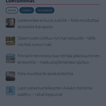
Luetuimmat
PÄIVÄ
VIIKKO
KUUKAUSI
Leskeneläke ei kuulu kaikille – Kela muistuttaa
tärkeästä ikärajasta
Sääennuste ulottuu nyt marraskuulle – tältä
näyttää syksyn sää
Finnairin lennoista osan lentää jatkossa toinen
lentoyhtiö – matkustajille tärkeä rajoitus
Kela muuttaa terapiakäytäntöä
Lapin pelastushelikopteri Aslakin toiminta
päättyy – rahat loppuivat