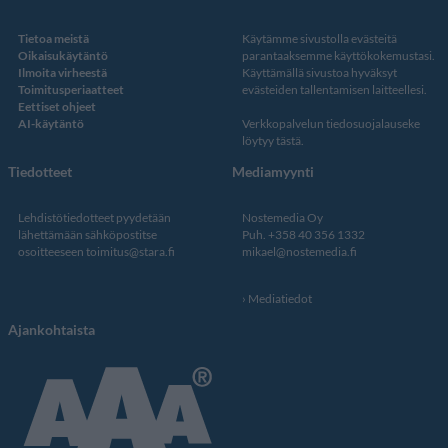
Tietoa meistä
Käytämme sivustolla evästeitä
Oikaisukäytäntö
parantaaksemme käyttökokemustasi.
Ilmoita virheestä
Käyttämällä sivustoa hyväksyt
Toimitusperiaatteet
evästeiden tallentamisen laitteellesi.
Eettiset ohjeet
AI-käytäntö
Verkkopalvelun
tiedosuojalauseke
löytyy tästä
.
Tiedotteet
Mediamyynti
Lehdistötiedotteet pyydetään
Nostemedia Oy
lähettämään sähköpostitse
Puh. +358 40 356 1332
osoitteeseen
toimitus@stara.fi
mikael@nostemedia.fi
Mediatiedot
Ajankohtaista