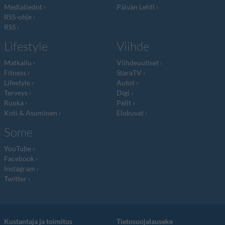
Mediatiedot
Päivän Lehti
RSS-ohje
RSS
Lifestyle
Viihde
Matkailu
Viihdeuutiset
Fitness
StaraTV
Lifestyle
Autot
Terveys
Digi
Ruoka
Pelit
Koti & Asuminen
Elokuvat
Some
YouTube
Facebook
Instagram
Twitter
Kustantaja ja toimitus
Tietosuojalauseke