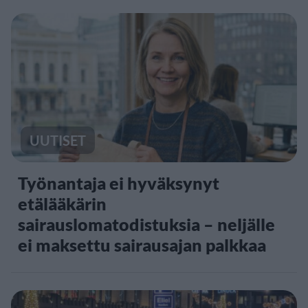
UUTISET
Työnantaja ei hyväksynyt
etälääkärin
sairauslomatodistuksia – neljälle
ei maksettu sairausajan palkkaa