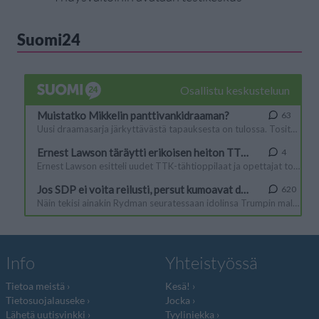
Suomi24
Info
Yhteistyössä
Tietoa meistä
Kesä!
Tietosuojalauseke
Jocka
Lähetä uutisvinkki
Tyyliniekka