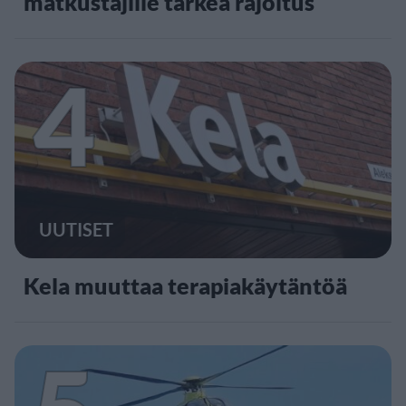
matkustajille tärkeä rajoitus
4
UUTISET
Kela muuttaa terapiakäytäntöä