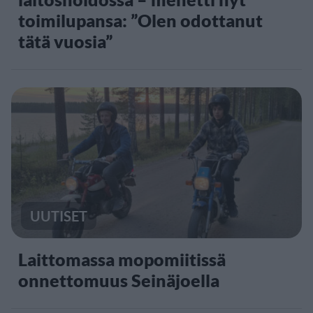
toimilupansa: ”Olen odottanut
tätä vuosia”
UUTISET
Laittomassa mopomiitissä
onnettomuus Seinäjoella