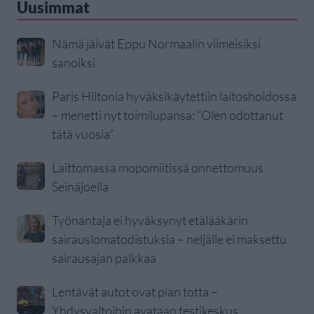
Uusimmat
Nämä jäivät Eppu Normaalin viimeisiksi
sanoiksi
Paris Hiltonia hyväksikäytettiin laitoshoidossa
– menetti nyt toimilupansa: ”Olen odottanut
tätä vuosia”
Laittomassa mopomiitissä onnettomuus
Seinäjoella
Työnantaja ei hyväksynyt etälääkärin
sairauslomatodistuksia – neljälle ei maksettu
sairausajan palkkaa
Lentävät autot ovat pian totta –
Yhdysvaltoihin avataan testikeskus