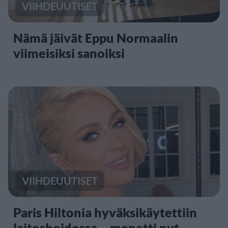
VIIHDEUUTISET
Nämä jäivät Eppu Normaalin
viimeisiksi sanoiksi
VIIHDEUUTISET
Paris Hiltonia hyväksikäytettiin
laitoshoidossa – menetti nyt