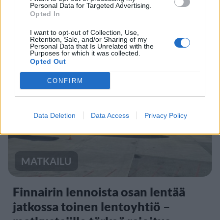
Sääennuste ulottuu nyt
Personal Data for Targeted Advertising.
Opted In
marraskuulle – tältä näyttää
I want to opt-out of Collection, Use,
syksyn sää
Retention, Sale, and/or Sharing of my
Personal Data that Is Unrelated with the
Purposes for which it was collected.
Opted Out
3
CONFIRM
Data Deletion
Data Access
Privacy Policy
MATKAILU
Finnairin lennoista osan lentää
jatkossa toinen lentoyhtiö –