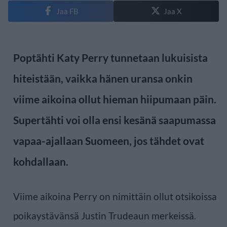
Jaa FB
Jaa X
Poptähti Katy Perry tunnetaan lukuisista
hiteistään, vaikka hänen uransa onkin
viime aikoina ollut hieman hiipumaan päin.
Supertähti voi olla ensi kesänä saapumassa
vapaa-ajallaan Suomeen, jos tähdet ovat
kohdallaan.
Viime aikoina Perry on nimittäin ollut otsikoissa
poikaystävänsä Justin Trudeaun merkeissä.