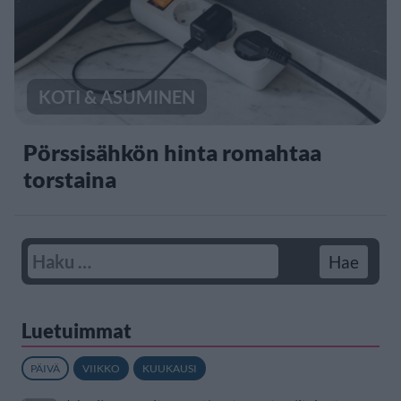
KOTI & ASUMINEN
Pörssisähkön hinta romahtaa
torstaina
Luetuimmat
PÄIVÄ
VIIKKO
KUUKAUSI