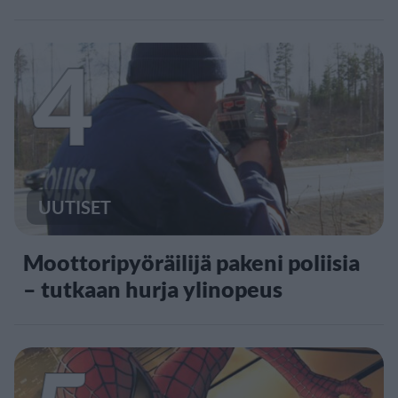
4
UUTISET
Moottoripyöräilijä pakeni poliisia
– tutkaan hurja ylinopeus