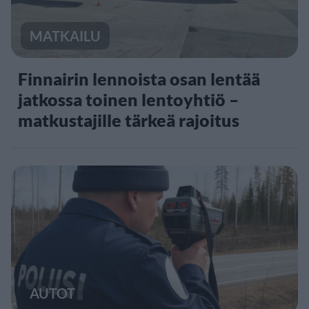
MATKAILU
Finnairin lennoista osan lentää
jatkossa toinen lentoyhtiö –
matkustajille tärkeä rajoitus
AUTOT