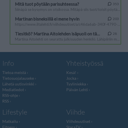
Info
Yhteistyössä
Tietoa meistä
Kesä!
Tietosuojalauseke
Jocka
Lähetä uutisvinkki
Tyyliniekka
Mediatiedot
Päivän Lehti
RSS-ohje
RSS
Lifestyle
Viihde
Matkailu
Viihdeuutiset
Fitness
StaraTV