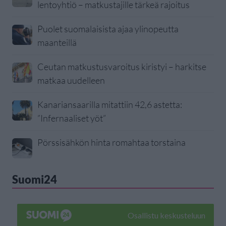
lentoyhtiö – matkustajille tärkeä rajoitus
Puolet suomalaisista ajaa ylinopeutta
maanteillä
Ceutan matkustusvaroitus kiristyi – harkitse
matkaa uudelleen
Kanariansaarilla mitattiin 42,6 astetta:
”Infernaaliset yöt”
Pörssisähkön hinta romahtaa torstaina
Suomi24