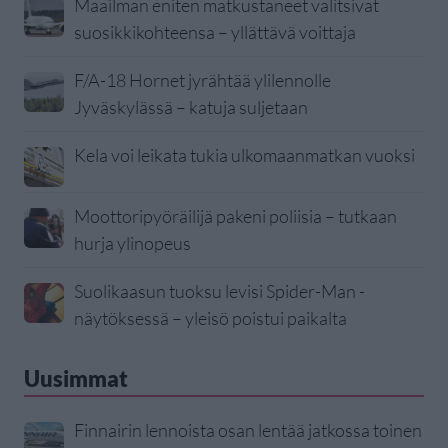
Maailman eniten matkustaneet valitsivat
suosikkikohteensa – yllättävä voittaja
F/A-18 Hornet jyrähtää ylilennolle
Jyväskylässä – katuja suljetaan
Kela voi leikata tukia ulkomaanmatkan vuoksi
Moottoripyöräilijä pakeni poliisia – tutkaan
hurja ylinopeus
Suolikaasun tuoksu levisi Spider-Man -
näytöksessä – yleisö poistui paikalta
Uusimmat
Finnairin lennoista osan lentää jatkossa toinen