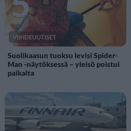
5
VIIHDEUUTISET
Suolikaasun tuoksu levisi Spider-
Man -näytöksessä – yleisö poistui
paikalta