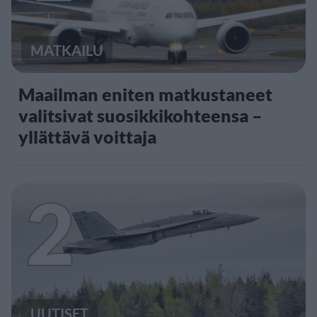
MATKAILU
Maailman eniten matkustaneet
valitsivat suosikkikohteensa –
yllättävä voittaja
2
UUTISET