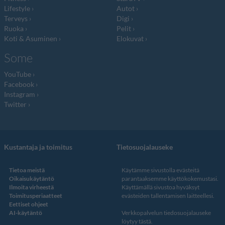
Lifestyle
Autot
Terveys
Digi
Ruoka
Pelit
Koti & Asuminen
Elokuvat
Some
YouTube
Facebook
Instagram
Twitter
Kustantaja ja toimitus
Tietosuojalauseke
Tietoa meistä
Käytämme sivustolla evästeitä
Oikaisukäytäntö
parantaaksemme käyttökokemustasi.
Ilmoita virheestä
Käyttämällä sivustoa hyväksyt
Toimitusperiaatteet
evästeiden tallentamisen laitteellesi.
Eettiset ohjeet
AI-käytäntö
Verkkopalvelun
tiedosuojalauseke
löytyy tästä
.