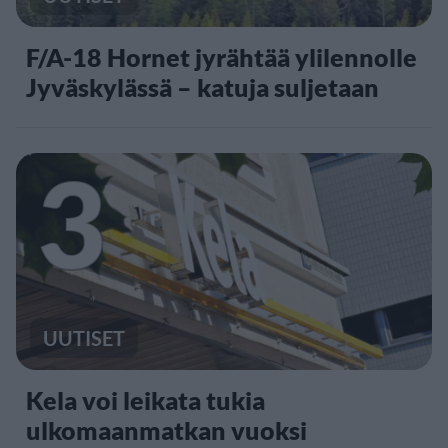
F/A-18 Hornet jyrähtää ylilennolle
Jyväskylässä – katuja suljetaan
3
UUTISET
Kela voi leikata tukia
ulkomaanmatkan vuoksi