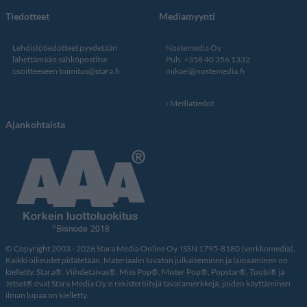
Tiedotteet
Mediamyynti
Lehdistötiedotteet pyydetään
Nostemedia Oy
lähettämään sähköpostitse
Puh. +358 40 356 1332
osoitteeseen
toimitus@stara.fi
mikael@nostemedia.fi
Mediatiedot
Ajankohtaista
© Copyright 2003 - 2026 Stara Media Online Oy. ISSN 1795-8180 (verkkomedia).
Kaikki oikeudet pidätetään. Materiaalin luvaton julkaiseminen ja lainaaminen on
kielletty. Stara®, Viihdetaivas®, Miss Pop®, Mister Pop®, Popstar®, Tuubi® ja
Jetset® ovat Stara Media Oy:n rekisteröityjä tavaramerkkejä, joiden käyttäminen
ilman lupaa on kielletty.