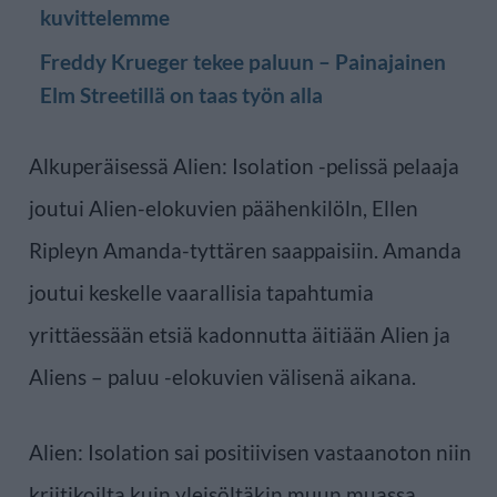
kuvittelemme
Freddy Krueger tekee paluun – Painajainen
Elm Streetillä on taas työn alla
Alkuperäisessä Alien: Isolation -pelissä pelaaja
joutui Alien-elokuvien päähenkilöln, Ellen
Ripleyn Amanda-tyttären saappaisiin. Amanda
joutui keskelle vaarallisia tapahtumia
yrittäessään etsiä kadonnutta äitiään Alien ja
Aliens – paluu -elokuvien välisenä aikana.
Alien: Isolation sai positiivisen vastaanoton niin
kriitikoilta kuin yleisöltäkin muun muassa