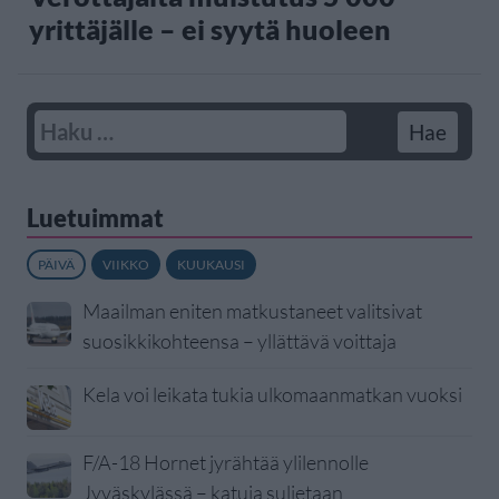
yrittäjälle – ei syytä huoleen
Luetuimmat
PÄIVÄ
VIIKKO
KUUKAUSI
Maailman eniten matkustaneet valitsivat
suosikkikohteensa – yllättävä voittaja
Kela voi leikata tukia ulkomaanmatkan vuoksi
F/A-18 Hornet jyrähtää ylilennolle
Jyväskylässä – katuja suljetaan