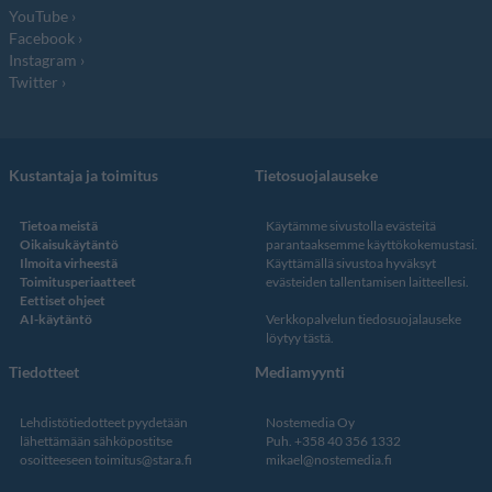
YouTube
Facebook
Instagram
Twitter
Kustantaja ja toimitus
Tietosuojalauseke
Tietoa meistä
Käytämme sivustolla evästeitä
Oikaisukäytäntö
parantaaksemme käyttökokemustasi.
Ilmoita virheestä
Käyttämällä sivustoa hyväksyt
Toimitusperiaatteet
evästeiden tallentamisen laitteellesi.
Eettiset ohjeet
AI-käytäntö
Verkkopalvelun
tiedosuojalauseke
löytyy tästä
.
Tiedotteet
Mediamyynti
Lehdistötiedotteet pyydetään
Nostemedia Oy
lähettämään sähköpostitse
Puh. +358 40 356 1332
osoitteeseen
toimitus@stara.fi
mikael@nostemedia.fi