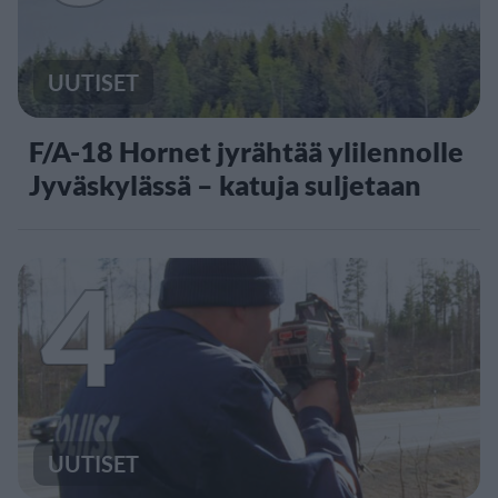
UUTISET
F/A-18 Hornet jyrähtää ylilennolle
Jyväskylässä – katuja suljetaan
4
UUTISET