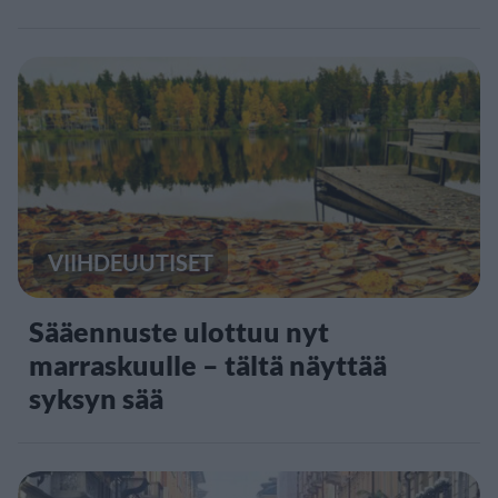
VIIHDEUUTISET
Sääennuste ulottuu nyt
marraskuulle – tältä näyttää
syksyn sää