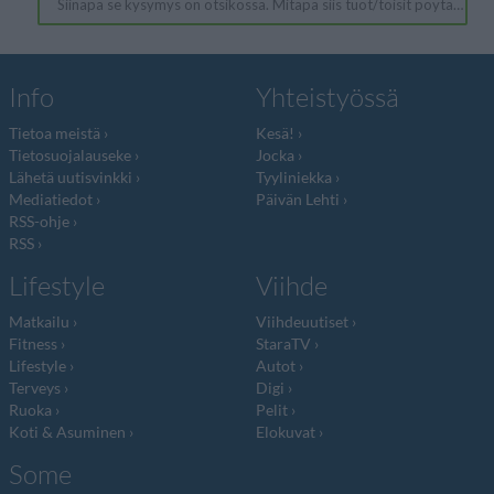
Info
Yhteistyössä
Tietoa meistä
Kesä!
Tietosuojalauseke
Jocka
Lähetä uutisvinkki
Tyyliniekka
Mediatiedot
Päivän Lehti
RSS-ohje
RSS
Lifestyle
Viihde
Matkailu
Viihdeuutiset
Fitness
StaraTV
Lifestyle
Autot
Terveys
Digi
Ruoka
Pelit
Koti & Asuminen
Elokuvat
Some