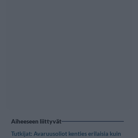
Aiheeseen liittyvät
Tutkijat: Avaruusoliot kenties erilaisia kuin