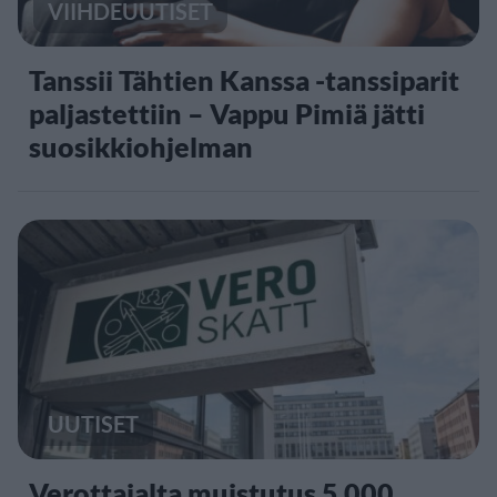
VIIHDEUUTISET
Tanssii Tähtien Kanssa -tanssiparit
paljastettiin – Vappu Pimiä jätti
suosikkiohjelman
UUTISET
Verottajalta muistutus 5 000