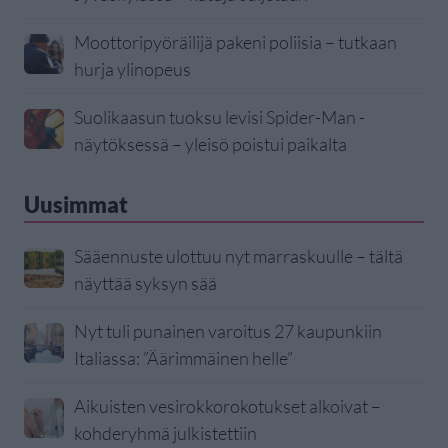
Moottoripyöräilijä pakeni poliisia – tutkaan
hurja ylinopeus
Suolikaasun tuoksu levisi Spider-Man -
näytöksessä – yleisö poistui paikalta
Uusimmat
Sääennuste ulottuu nyt marraskuulle – tältä
näyttää syksyn sää
Nyt tuli punainen varoitus 27 kaupunkiin
Italiassa: ”Äärimmäinen helle”
Aikuisten vesirokkorokotukset alkoivat –
kohderyhmä julkistettiin