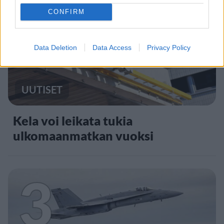
2
CONFIRM
Data Deletion
Data Access
Privacy Policy
UUTISET
Kela voi leikata tukia
ulkomaanmatkan vuoksi
3