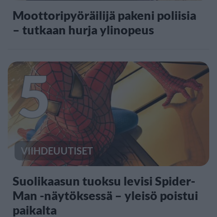
Moottoripyöräilijä pakeni poliisia
– tutkaan hurja ylinopeus
5
VIIHDEUUTISET
Suolikaasun tuoksu levisi Spider-
Man -näytöksessä – yleisö poistui
paikalta