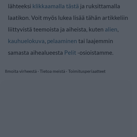
lähteeksi
klikkaamalla tästä
ja ruksittamalla
laatikon. Voit myös lukea lisää tähän artikkeliin
liittyvistä teemoista ja aiheista, kuten
alien
,
kauhuelokuva
,
pelaaminen
tai laajemmin
samasta aihealueesta
Pelit
-osioistamme.
Ilmoita virheestä
·
Tietoa meistä
·
Toimitusperiaatteet