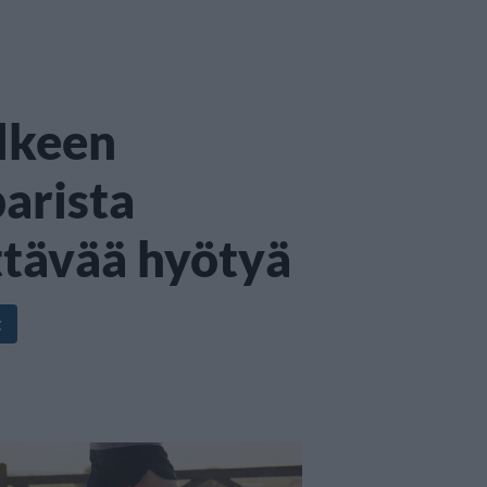
lkeen
parista
ttävää hyötyä
t