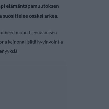
ampi elämäntapamuutoksen
a suosittelee osaksi arkea.
 nimeen muun treenaamisen
pona keinona lisätä hyvinvointia
senyyksiä.