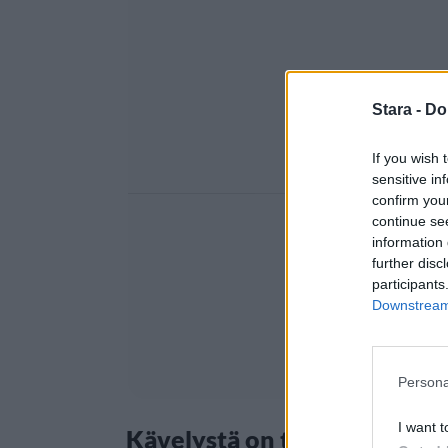
Stara -
Do
If you wish 
sensitive in
confirm you
continue se
information 
further disc
participants
Downstream 
Persona
I want t
Kävelystä on tullut sosiaali