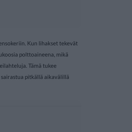
ensokeriin. Kun lihakset tekevät
lukoosia polttoaineena, mikä
heilahteluja. Tämä tukee
sairastua pitkällä aikavälillä