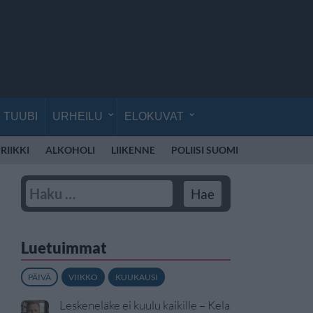
TUUBI
URHEILU
ELOKUVAT
RIIKKI
ALKOHOLI
LIIKENNE
POLIISI SUOMI
RATTIJUOP
Luetuimmat
PÄIVÄ
VIIKKO
KUUKAUSI
Leskeneläke ei kuulu kaikille – Kela