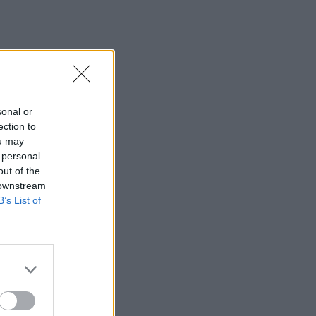
sonal or
ection to
ou may
 personal
out of the
 downstream
B’s List of