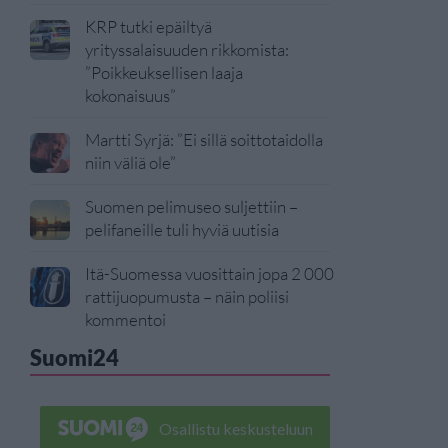
KRP tutki epäiltyä
yrityssalaisuuden rikkomista:
”Poikkeuksellisen laaja
kokonaisuus”
Martti Syrjä: ”Ei sillä soittotaidolla
niin väliä ole”
Suomen pelimuseo suljettiin –
pelifaneille tuli hyviä uutisia
Itä-Suomessa vuosittain jopa 2 000
rattijuopumusta – näin poliisi
kommentoi
Suomi24