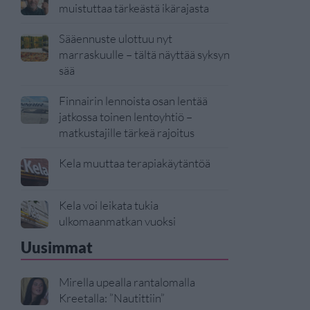
muistuttaa tärkeästä ikärajasta
Sääennuste ulottuu nyt
marraskuulle – tältä näyttää syksyn
sää
Finnairin lennoista osan lentää
jatkossa toinen lentoyhtiö –
matkustajille tärkeä rajoitus
Kela muuttaa terapiakäytäntöä
Kela voi leikata tukia
ulkomaanmatkan vuoksi
Uusimmat
Mirella upealla rantalomalla
Kreetalla: ”Nautittiin”