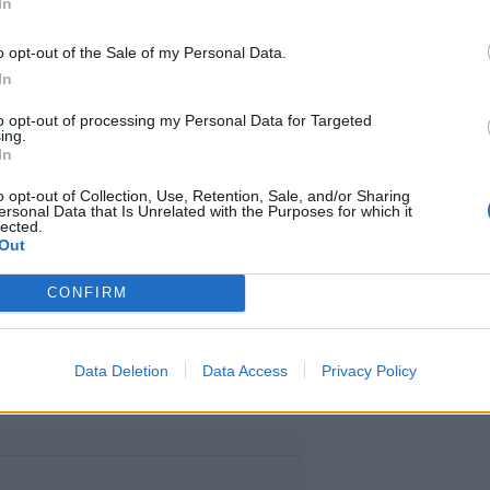
In
o opt-out of the Sale of my Personal Data.
lmiö, jossa pienet arkiset lenkit
In
essa. Erityisen hyödylliseksi on
to opt-out of processing my Personal Data for Targeted
ing.
ntoneuvoja Serena Poon kertoi
In
minuutin kevyt kävely auttaa
o opt-out of Collection, Use, Retention, Sale, and/or Sharing
ersonal Data that Is Unrelated with the Purposes for which it
lected.
a.
Out
CONFIRM
uoliston lihakset aktivoitumaan,
istä ja ehkäisee epämiellyttävää
Data Deletion
Data Access
Privacy Policy
n.