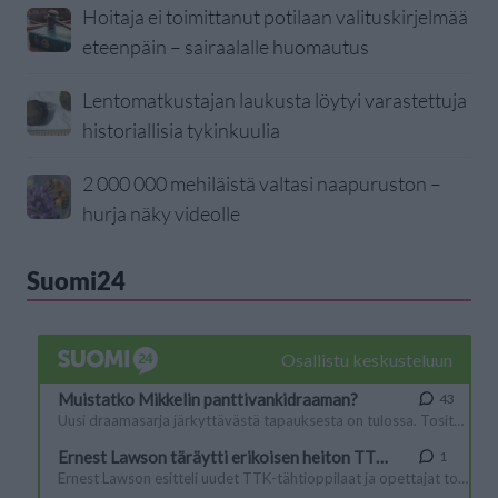
Hoitaja ei toimittanut potilaan valituskirjelmää
eteenpäin – sairaalalle huomautus
Lentomatkustajan laukusta löytyi varastettuja
historiallisia tykinkuulia
2 000 000 mehiläistä valtasi naapuruston –
hurja näky videolle
Suomi24