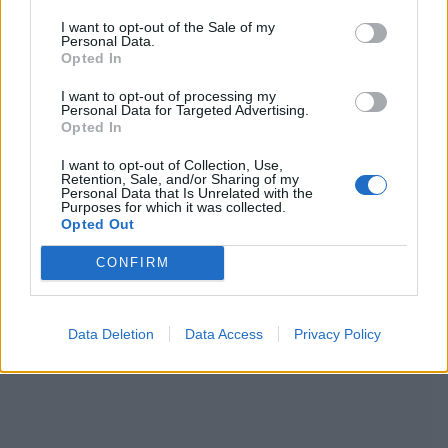
lähteeksi
klikkaamalla tästä
ja ruksittamalla
I want to opt-out of the Sale of my
Personal Data.
laatikon. Voit myös lukea lisää tähän artikkeliin
Opted In
liittyvistä teemoista ja aiheista, kuten
I want to opt-out of processing my
Personal Data for Targeted Advertising.
Euroviisut
,
Linda Lampenius
,
Pete Parkkonen
tai
Opted In
laajemmin samasta aihealueesta
Viihdeuutiset
-
I want to opt-out of Collection, Use,
Retention, Sale, and/or Sharing of my
Personal Data that Is Unrelated with the
osioistamme.
Purposes for which it was collected.
Opted Out
Ilmoita virheestä
·
Tietoa meistä
·
Toimitusperiaatteet
CONFIRM
Data Deletion
Data Access
Privacy Policy