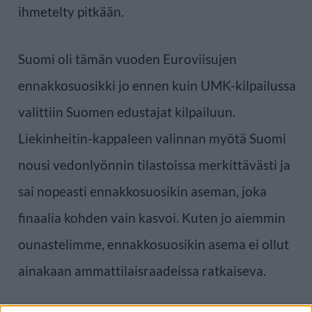
ihmetelty pitkään.
Suomi oli tämän vuoden Euroviisujen
ennakkosuosikki jo ennen kuin UMK-kilpailussa
valittiin Suomen edustajat kilpailuun.
Liekinheitin-kappaleen valinnan myötä Suomi
nousi vedonlyönnin tilastoissa merkittävästi ja
sai nopeasti ennakkosuosikin aseman, joka
finaalia kohden vain kasvoi. Kuten jo aiemmin
ounastelimme, ennakkosuosikin asema ei ollut
ainakaan ammattilaisraadeissa ratkaiseva.