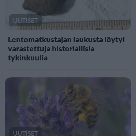
UUTISET
Lentomatkustajan laukusta löytyi
varastettuja historiallisia
tykinkuulia
UUTISET