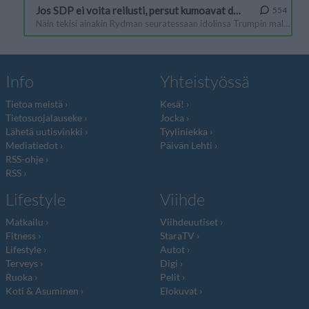
Info
Yhteistyössä
Tietoa meistä
Kesä!
Tietosuojalauseke
Jocka
Lähetä uutisvinkki
Tyyliniekka
Mediatiedot
Päivän Lehti
RSS-ohje
RSS
Lifestyle
Viihde
Matkailu
Viihdeuutiset
Fitness
StaraTV
Lifestyle
Autot
Terveys
Digi
Ruoka
Pelit
Koti & Asuminen
Elokuvat