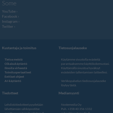
Some
YouTube
Facebook
Instagram
Twitter
Kustantaja ja toimitus
Tietosuojalauseke
Tietoa meistä
Käytämme sivustolla evästeitä
Oikaisukäytäntö
parantaaksemme käyttökokemustasi.
Ilmoita virheestä
Käyttämällä sivustoa hyväksyt
Toimitusperiaatteet
evästeiden tallentamisen laitteellesi.
Eettiset ohjeet
AI-käytäntö
Verkkopalvelun
tiedosuojalauseke
löytyy tästä
.
Tiedotteet
Mediamyynti
Lehdistötiedotteet pyydetään
Nostemedia Oy
lähettämään sähköpostitse
Puh. +358 40 356 1332