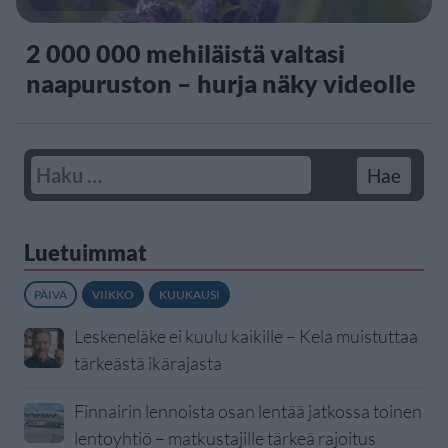
2 000 000 mehiläistä valtasi
naapuruston – hurja näky videolle
Luetuimmat
PÄIVÄ
VIIKKO
KUUKAUSI
Leskeneläke ei kuulu kaikille – Kela muistuttaa
tärkeästä ikärajasta
Finnairin lennoista osan lentää jatkossa toinen
lentoyhtiö – matkustajille tärkeä rajoitus