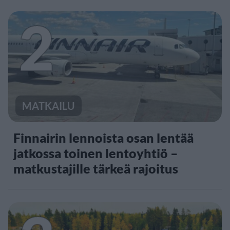
2
MATKAILU
Finnairin lennoista osan lentää
jatkossa toinen lentoyhtiö –
matkustajille tärkeä rajoitus