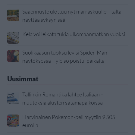
Sääennuste ulottuu nyt marraskuulle – tältä
näyttää syksyn sää
Kela voi leikata tukia ulkomaanmatkan vuoksi
Suolikaasun tuoksu levisi Spider-Man -
näytöksessä – yleisö poistui paikalta
Uusimmat
Tallinkin Romantika lähtee Italiaan –
muutoksia alusten satamapaikoissa
Harvinainen Pokemon-peli myytiin 9 505
eurolla