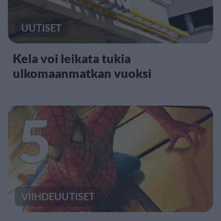
UUTISET
Kela voi leikata tukia
ulkomaanmatkan vuoksi
5
VIIHDEUUTISET