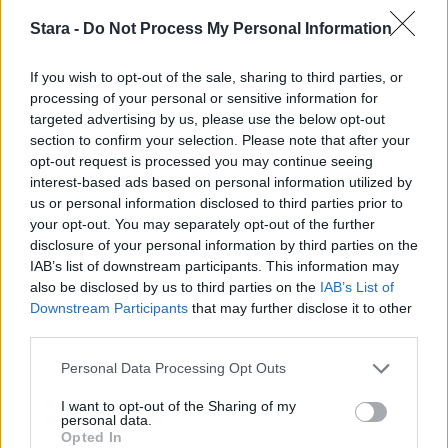
Suomi voitti Euroviisut 20 vuotta sitten vuonna
Stara -
Do Not Process My Personal Information
2006, kun kilpailukappaleena oli Lordin
If you wish to opt-out of the sale, sharing to third parties, or
esittämä Hard Rock Hallelujah. Kuin
processing of your personal or sensitive information for
targeted advertising by us, please use the below opt-out
juhlavuoden kunniaksi tänään ennen pisteiden
section to confirm your selection. Please note that after your
antamista juuri Lordi esiintyi Euroviisujen
opt-out request is processed you may continue seeing
interest-based ads based on personal information utilized by
finaalissa osana All Stars -esitystä. Lordin
us or personal information disclosed to third parties prior to
your opt-out. You may separately opt-out of the further
kanssa euroviisu-kappaleiden potpurria oli
disclosure of your personal information by third parties on the
IAB’s list of downstream participants. This information may
esittämässä myös Erika Vikman, joten Suomen
also be disclosed by us to third parties on the
IAB’s List of
Downstream Participants
that may further disclose it to other
osuus finaalilähetyksessä oli tänä vuonna
third parties.
poikkeuksellisen suuri.
Personal Data Processing Opt Outs
I want to opt-out of the Sharing of my
Voit lisätä Staran Googlen ensisijaiseksi
personal data.
Opted In