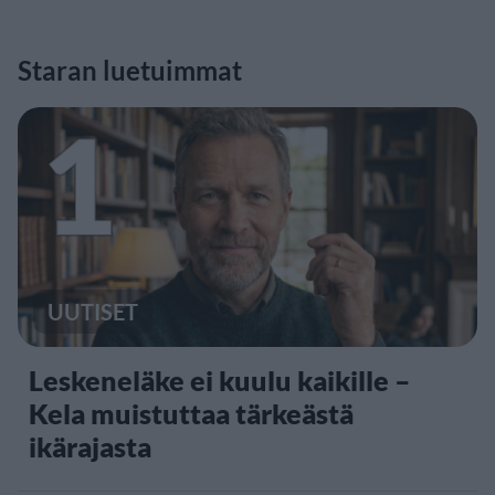
Staran luetuimmat
1
UUTISET
Leskeneläke ei kuulu kaikille –
Kela muistuttaa tärkeästä
ikärajasta