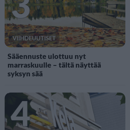
3
VIIHDEUUTISET
Sääennuste ulottuu nyt
marraskuulle – tältä näyttää
syksyn sää
4