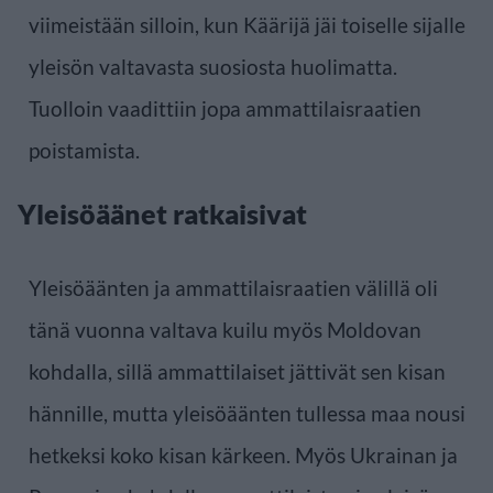
viimeistään silloin, kun Käärijä jäi toiselle sijalle
yleisön valtavasta suosiosta huolimatta.
Tuolloin vaadittiin jopa ammattilaisraatien
poistamista.
Yleisöäänet ratkaisivat
Yleisöäänten ja ammattilaisraatien välillä oli
tänä vuonna valtava kuilu myös Moldovan
kohdalla, sillä ammattilaiset jättivät sen kisan
hännille, mutta yleisöäänten tullessa maa nousi
hetkeksi koko kisan kärkeen. Myös Ukrainan ja