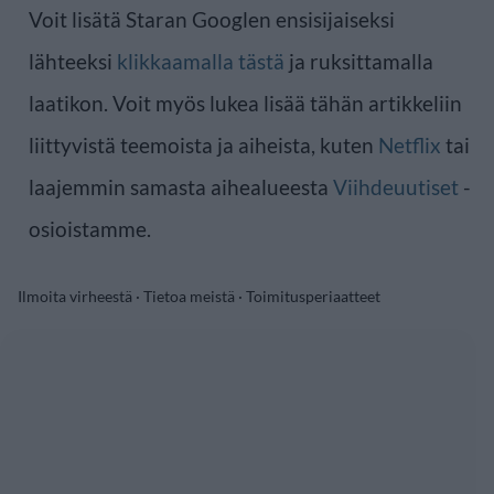
Voit lisätä Staran Googlen ensisijaiseksi
lähteeksi
klikkaamalla tästä
ja ruksittamalla
laatikon. Voit myös lukea lisää tähän artikkeliin
liittyvistä teemoista ja aiheista, kuten
Netflix
tai
laajemmin samasta aihealueesta
Viihdeuutiset
-
osioistamme.
Ilmoita virheestä
·
Tietoa meistä
·
Toimitusperiaatteet