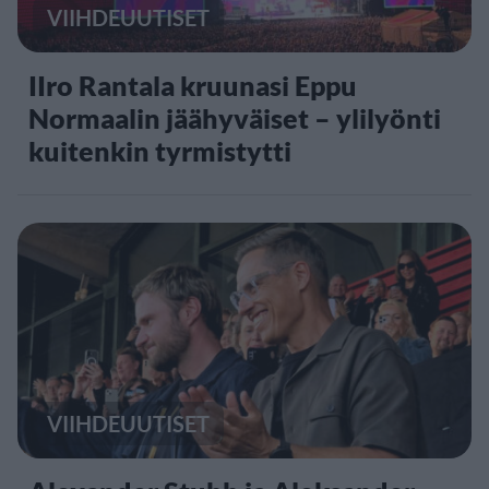
VIIHDEUUTISET
IIro Rantala kruunasi Eppu
Normaalin jäähyväiset – ylilyönti
kuitenkin tyrmistytti
VIIHDEUUTISET