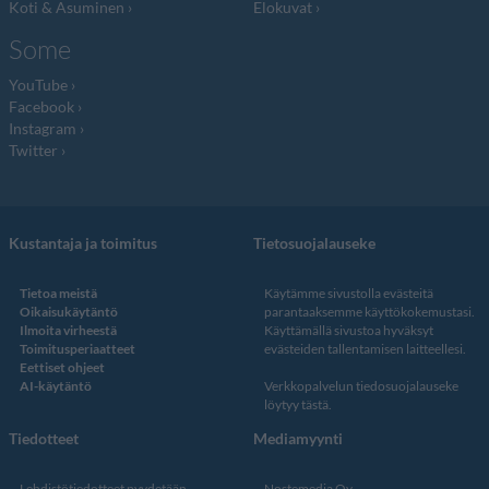
Koti & Asuminen
Elokuvat
Some
YouTube
Facebook
Instagram
Twitter
Kustantaja ja toimitus
Tietosuojalauseke
Tietoa meistä
Käytämme sivustolla evästeitä
Oikaisukäytäntö
parantaaksemme käyttökokemustasi.
Ilmoita virheestä
Käyttämällä sivustoa hyväksyt
Toimitusperiaatteet
evästeiden tallentamisen laitteellesi.
Eettiset ohjeet
AI-käytäntö
Verkkopalvelun
tiedosuojalauseke
löytyy tästä
.
Tiedotteet
Mediamyynti
Lehdistötiedotteet pyydetään
Nostemedia Oy