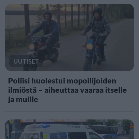
UUTISET
Poliisi huolestui mopoilijoiden
ilmiöstä – aiheuttaa vaaraa itselle
ja muille