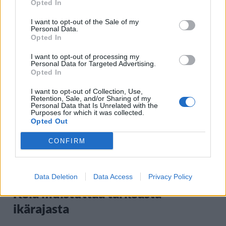
Opted In
I want to opt-out of the Sale of my
Personal Data.
Staran luetuimmat
Opted In
1
I want to opt-out of processing my
Personal Data for Targeted Advertising.
Opted In
I want to opt-out of Collection, Use,
Retention, Sale, and/or Sharing of my
Personal Data that Is Unrelated with the
Purposes for which it was collected.
Opted Out
CONFIRM
UUTISET
Leskeneläke ei kuulu kaikille –
Data Deletion
Data Access
Privacy Policy
Kela muistuttaa tärkeästä
ikärajasta