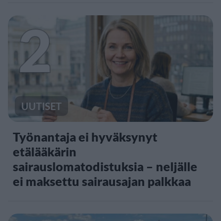
2
UUTISET
Työnantaja ei hyväksynyt
etälääkärin
sairauslomatodistuksia – neljälle
ei maksettu sairausajan palkkaa