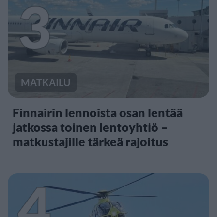
3
MATKAILU
Finnairin lennoista osan lentää
jatkossa toinen lentoyhtiö –
matkustajille tärkeä rajoitus
4