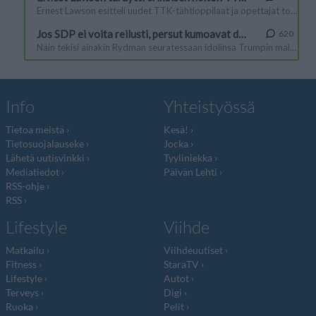
Info
Yhteistyössä
Tietoa meistä
Kesä!
Tietosuojalauseke
Jocka
Lähetä uutisvinkki
Tyyliniekka
Mediatiedot
Päivän Lehti
RSS-ohje
RSS
Lifestyle
Viihde
Matkailu
Viihdeuutiset
Fitness
StaraTV
Lifestyle
Autot
Terveys
Digi
Ruoka
Pelit