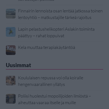
Finnairin lennoista osan lentää jatkossa toinen
lentoyhtiö – matkustajille tärkeä rajoitus
Lapin pelastushelikopteri Aslakin toiminta
päättyy – rahat loppuivat
Kela muuttaa terapiakäytäntöä
Uusimmat
Koululaisen repussa voi olla koiralle
hengenvaarallinen yllätys
Poliisi huolestui mopoilijoiden ilmiöstä –
aiheuttaa vaaraa itselle ja muille