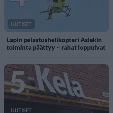
UUTISET
Lapin pelastushelikopteri Aslakin
toiminta päättyy – rahat loppuivat
5
UUTISET