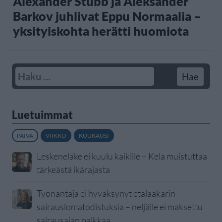
Alexander Stubb ja Aleksander
Barkov juhlivat Eppu Normaalia –
yksityiskohta herätti huomiota
Luetuimmat
PÄIVÄ
VIIKKO
KUUKAUSI
Leskeneläke ei kuulu kaikille – Kela muistuttaa
tärkeästä ikärajasta
Työnantaja ei hyväksynyt etälääkärin
sairauslomatodistuksia – neljälle ei maksettu
sairausajan palkkaa