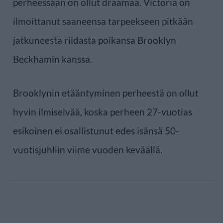
perheessään on ollut draamaa. Victoria on
ilmoittanut saaneensa tarpeekseen pitkään
jatkuneesta riidasta poikansa Brooklyn
Beckhamin kanssa.
Brooklynin etääntyminen perheestä on ollut
hyvin ilmiselvää, koska perheen 27-vuotias
esikoinen ei osallistunut edes isänsä 50-
vuotisjuhliin viime vuoden keväällä.