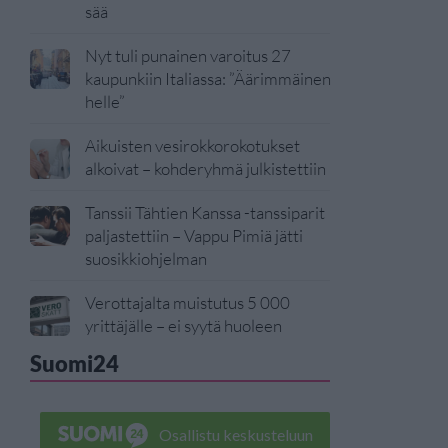
sää
Nyt tuli punainen varoitus 27
kaupunkiin Italiassa: ”Äärimmäinen
helle”
Aikuisten vesirokkorokotukset
alkoivat – kohderyhmä julkistettiin
Tanssii Tähtien Kanssa -tanssiparit
paljastettiin – Vappu Pimiä jätti
suosikkiohjelman
Verottajalta muistutus 5 000
yrittäjälle – ei syytä huoleen
Suomi24