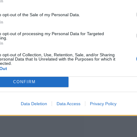
In
o opt-out of the Sale of my Personal Data.
 yhteensä noin 1,4 miljoonaa
In
tama luku pitää sisällään MTV3 ja
to opt-out of processing my Personal Data for Targeted
ing.
Katsomon katsojamäärät.
In
o opt-out of Collection, Use, Retention, Sale, and/or Sharing
ersonal Data that Is Unrelated with the Purposes for which it
opullisia. Myöhemmin selviävissä
lected.
Out
ana koko MTV katsomon katselu
CONFIRM
Data Deletion
Data Access
Privacy Policy