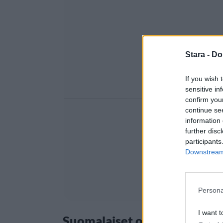
Stara -
Do
If you wish 
sensitive in
confirm you
continue se
information 
further disc
participants
Downstream 
Persona
I want t
Suomalaiset ovat kiekkokan