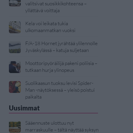
valitsivat suosikkikohteensa –
yllättävä voittaja
Kela voi leikata tukia
ulkomaanmatkan vuoksi
F/A-18 Hornet jyrähtää ylilennolle
Jyväskylässä – katuja suljetaan
Moottoripyöräilijä pakeni poliisia –
tutkaan hurja ylinopeus
Suolikaasun tuoksu levisi Spider-
Man -näytöksessä – yleisö poistui
paikalta
Uusimmat
Sääennuste ulottuu nyt
marraskuulle – tältä näyttää syksyn