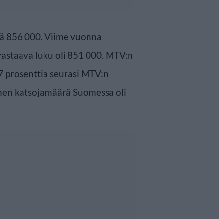
lä 856 000. Viime vuonna
astaava luku oli 851 000. MTV:n
67 prosenttia seurasi MTV:n
inen katsojamäärä Suomessa oli