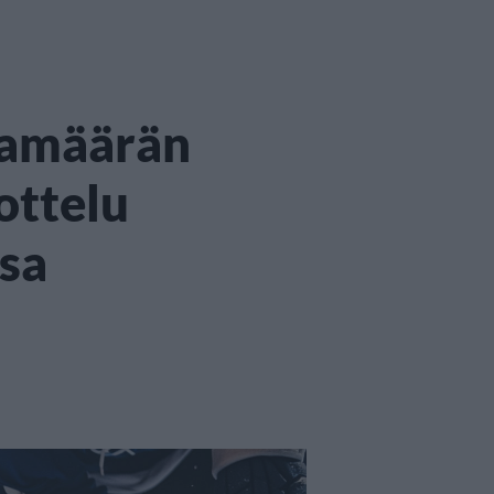
ojamäärän
ottelu
ssa