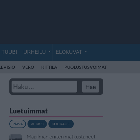
TUUBI
URHEILU
ELOKUVAT
LEVISIO
VERO
KITTILÄ
PUOLUSTUSVOIMAT
RÄJÄHDYS
Luetuimmat
PÄIVÄ
VIIKKO
KUUKAUSI
Maailman eniten matkustaneet