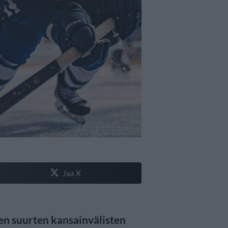
Jaa X
en suurten kansainvälisten