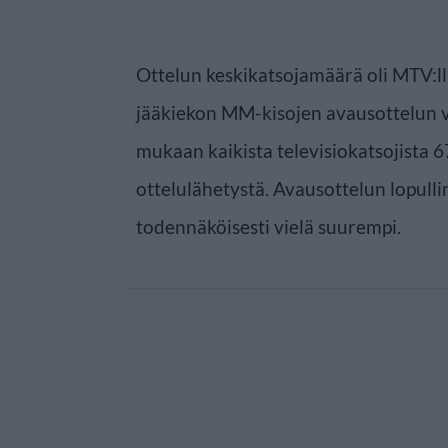
Ottelun keskikatsojamäärä oli MTV:l
jääkiekon MM-kisojen avausottelun v
mukaan kaikista televisiokatsojista 
ottelulähetystä. Avausottelun lopull
todennäköisesti vielä suurempi.