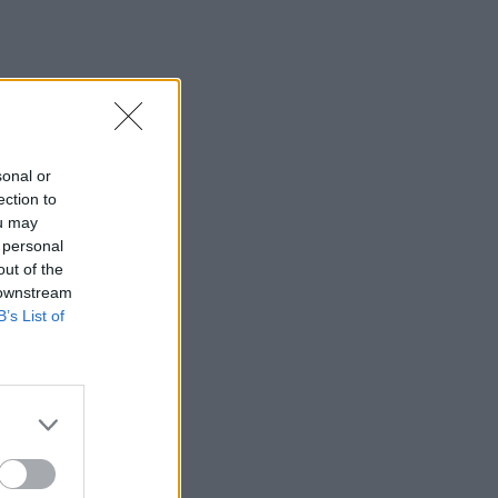
sonal or
ection to
ou may
 personal
out of the
 downstream
B’s List of