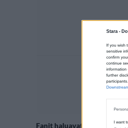
Stara -
Do
If you wish 
sensitive in
confirm you
continue se
information 
further disc
participants
Downstream 
Persona
I want t
Fanit haluavat lisää Fast & F