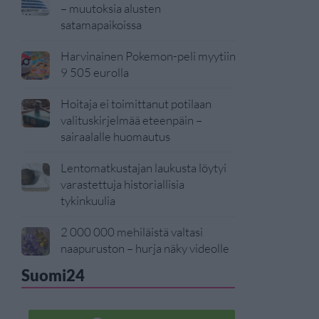
– muutoksia alusten
satamapaikoissa
Harvinainen Pokemon-peli myytiin
9 505 eurolla
Hoitaja ei toimittanut potilaan
valituskirjelmää eteenpäin –
sairaalalle huomautus
Lentomatkustajan laukusta löytyi
varastettuja historiallisia
tykinkuulia
2 000 000 mehiläistä valtasi
naapuruston – hurja näky videolle
Suomi24