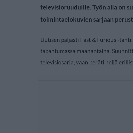
televisioruuduille. Työn alla on 
toimintaelokuvien sarjaan perustu
Uutisen paljasti Fast & Furious -täht
tapahtumassa maanantaina. Suunnittei
televisiosarja, vaan peräti neljä erillis