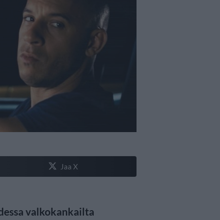
Jaa X
dessa valkokankailta