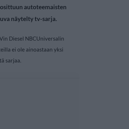
suosittuun autoteemaisten
va näytelty tv-sarja.
i Vin Diesel NBCUniversalin
lla ei ole ainoastaan yksi
tä sarjaa.