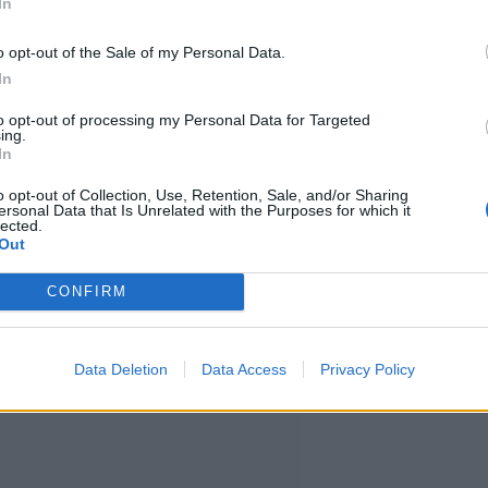
In
o opt-out of the Sale of my Personal Data.
t and the Furious -universumiin
In
linen
mukaan.
to opt-out of processing my Personal Data for Targeted
ing.
In
 vastaavana tuottajana.
o opt-out of Collection, Use, Retention, Sale, and/or Sharing
ersonal Data that Is Unrelated with the Purposes for which it
ls, joka on kiinnitetty
lected.
Out
sarjan uutta versiota.
CONFIRM
Data Deletion
Data Access
Privacy Policy