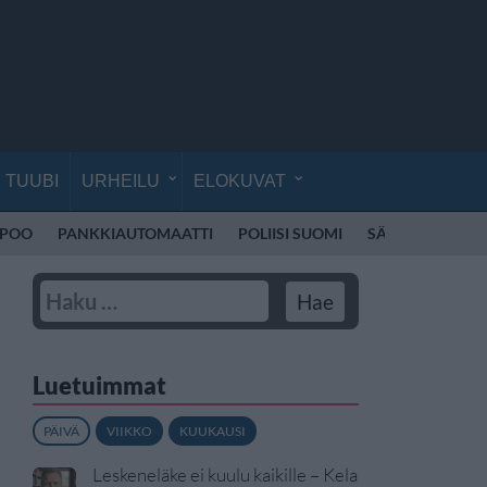
TUUBI
URHEILU
ELOKUVAT
SPOO
PANKKIAUTOMAATTI
POLIISI SUOMI
SÄHKÖPOTKUL
Luetuimmat
PÄIVÄ
VIIKKO
KUUKAUSI
Leskeneläke ei kuulu kaikille – Kela