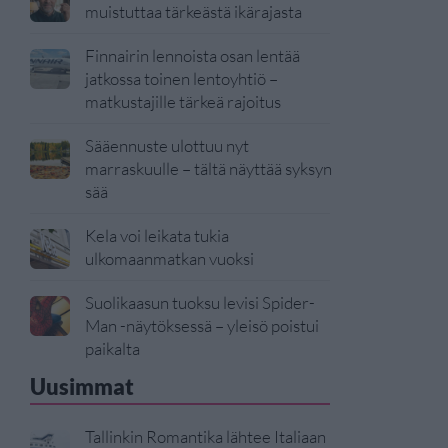
muistuttaa tärkeästä ikärajasta
Finnairin lennoista osan lentää
jatkossa toinen lentoyhtiö –
matkustajille tärkeä rajoitus
Sääennuste ulottuu nyt
marraskuulle – tältä näyttää syksyn
sää
Kela voi leikata tukia
ulkomaanmatkan vuoksi
Suolikaasun tuoksu levisi Spider-
Man -näytöksessä – yleisö poistui
paikalta
Uusimmat
Tallinkin Romantika lähtee Italiaan