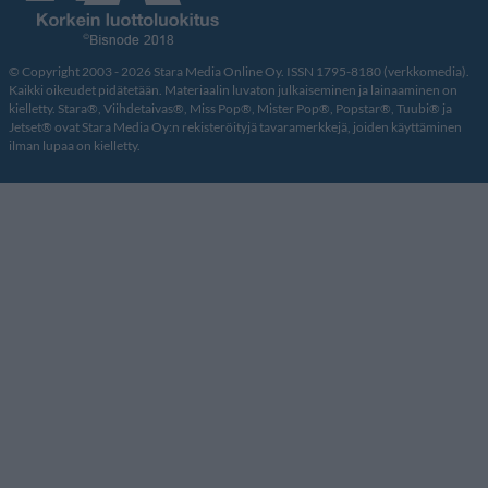
© Copyright 2003 - 2026 Stara Media Online Oy. ISSN 1795-8180 (verkkomedia).
Kaikki oikeudet pidätetään. Materiaalin luvaton julkaiseminen ja lainaaminen on
kielletty. Stara®, Viihdetaivas®, Miss Pop®, Mister Pop®, Popstar®, Tuubi® ja
Jetset® ovat Stara Media Oy:n rekisteröityjä tavaramerkkejä, joiden käyttäminen
ilman lupaa on kielletty.