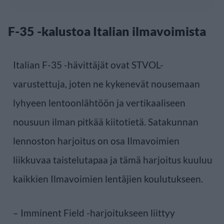
F-35 -kalustoa Italian ilmavoimista
Italian F-35 -hävittäjät ovat STVOL-
varustettuja, joten ne kykenevät nousemaan
lyhyeen lentoonlähtöön ja vertikaaliseen
nousuun ilman pitkää kiitotietä. Satakunnan
lennoston harjoitus on osa Ilmavoimien
liikkuvaa taistelutapaa ja tämä harjoitus kuuluu
kaikkien Ilmavoimien lentäjien koulutukseen.
– Imminent Field -harjoitukseen liittyy