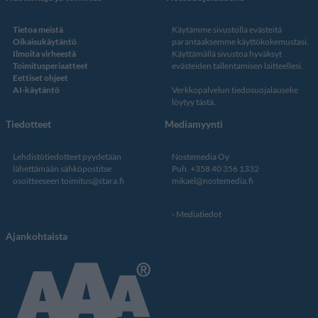
Tietoa meistä
Käytämme sivustolla evästeitä
Oikaisukäytäntö
parantaaksemme käyttökokemustasi.
Ilmoita virheestä
Käyttämällä sivustoa hyväksyt
Toimitusperiaatteet
evästeiden tallentamisen laitteellesi.
Eettiset ohjeet
AI-käytäntö
Verkkopalvelun
tiedosuojalauseke
löytyy tästä
.
Tiedotteet
Mediamyynti
Lehdistötiedotteet pyydetään
Nostemedia Oy
lähettämään sähköpostitse
Puh. +358 40 356 1332
osoitteeseen
toimitus@stara.fi
mikael@nostemedia.fi
Mediatiedot
Ajankohtaista