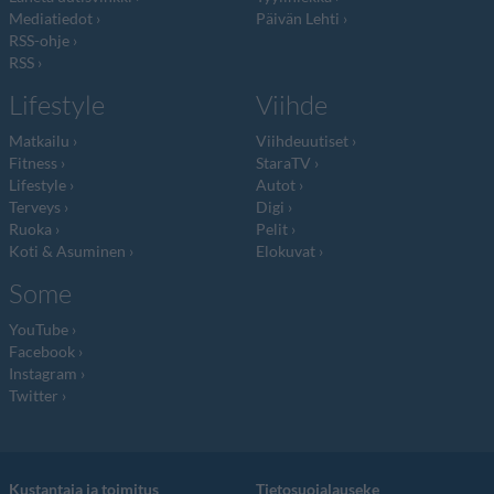
Mediatiedot
Päivän Lehti
RSS-ohje
RSS
Lifestyle
Viihde
Matkailu
Viihdeuutiset
Fitness
StaraTV
Lifestyle
Autot
Terveys
Digi
Ruoka
Pelit
Koti & Asuminen
Elokuvat
Some
YouTube
Facebook
Instagram
Twitter
Kustantaja ja toimitus
Tietosuojalauseke