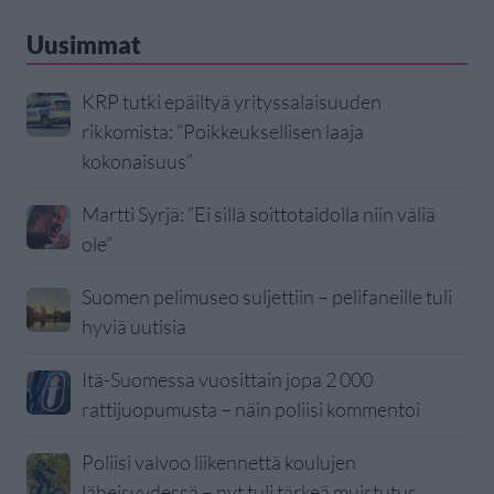
Uusimmat
KRP tutki epäiltyä yrityssalaisuuden
rikkomista: ”Poikkeuksellisen laaja
kokonaisuus”
Martti Syrjä: ”Ei sillä soittotaidolla niin väliä
ole”
Suomen pelimuseo suljettiin – pelifaneille tuli
hyviä uutisia
Itä-Suomessa vuosittain jopa 2 000
rattijuopumusta – näin poliisi kommentoi
Poliisi valvoo liikennettä koulujen
läheisyydessä – nyt tuli tärkeä muistutus