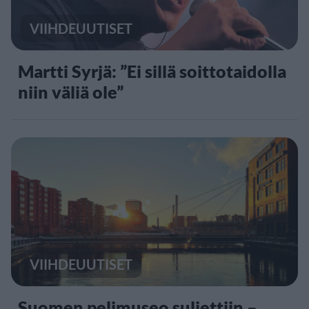
VIIHDEUUTISET
Martti Syrjä: ”Ei sillä soittotaidolla
niin väliä ole”
VIIHDEUUTISET
Suomen pelimuseo suljettiin –