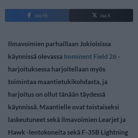
Jaa FB
Jaa X
Ilmavoimien parhaillaan Jokioisissa
käynnissä olevassa
Imminent Field 26
-
harjoituksessa harjoitellaan myös
toimintaa maantietukikohdasta, ja
harjoitus on ollut tänään täydessä
käynnissä. Maantielle ovat toistaiseksi
laskeutuneet sekä ilmavoimien Learjet ja
Hawk -lentokoneita sekä F-35B Lightning