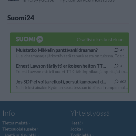
Suomi24
Info
Yhteistyössä
Tietoa meistä
Kesä!
Tietosuojalauseke
Jocka
Lähetä uutisvinkki
Tyyliniekka