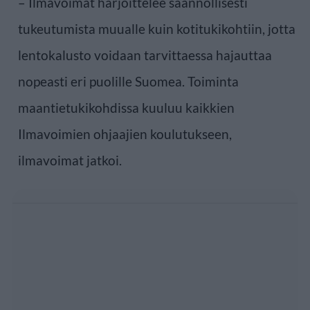
– Ilmavoimat harjoittelee säännöllisesti
tukeutumista muualle kuin kotitukikohtiin, jotta
lentokalusto voidaan tarvittaessa hajauttaa
nopeasti eri puolille Suomea. Toiminta
maantietukikohdissa kuuluu kaikkien
Ilmavoimien ohjaajien koulutukseen,
ilmavoimat jatkoi.