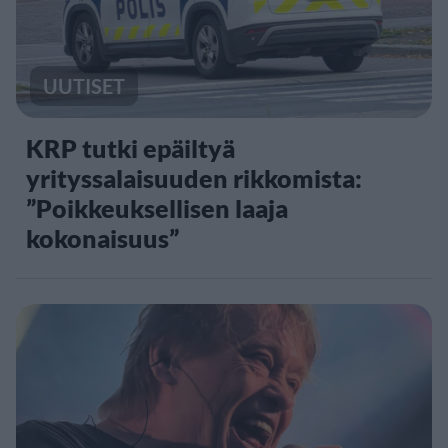
UUTISET
KRP tutki epäiltyä
yrityssalaisuuden rikkomista:
”Poikkeuksellisen laaja
kokonaisuus”