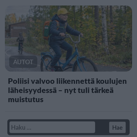
AUTOT
Poliisi valvoo liikennettä koulujen
läheisyydessä – nyt tuli tärkeä
muistutus