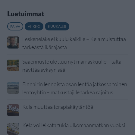
Luetuimmat
PÄIVÄ
VIIKKO
KUUKAUSI
Leskeneläke ei kuulu kaikille – Kela muistuttaa
tärkeästä ikärajasta
Sääennuste ulottuu nyt marraskuulle – tältä
näyttää syksyn sää
Finnairin lennoista osan lentää jatkossa toinen
lentoyhtiö – matkustajille tärkeä rajoitus
Kela muuttaa terapiakäytäntöä
Kela voi leikata tukia ulkomaanmatkan vuoksi