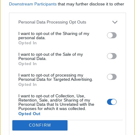
Downstream Participants
that may further disclose it to other
VIIHDEUUTISET
third parties.
Personal Data Processing Opt Outs
Sääennuste ulottuu nyt
I want to opt-out of the Sharing of my
marraskuulle – tältä näyttää
personal data.
Opted In
syksyn sää
I want to opt-out of the Sale of my
Personal Data.
Opted In
3
I want to opt-out of processing my
Personal Data for Targeted Advertising.
Opted In
I want to opt-out of Collection, Use,
Retention, Sale, and/or Sharing of my
Personal Data that Is Unrelated with the
Purposes for which it was collected.
Opted Out
MATKAILU
CONFIRM