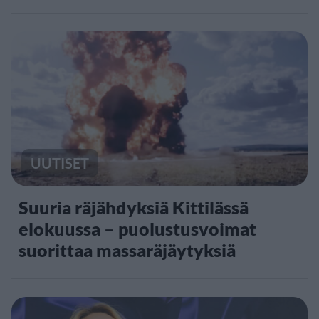
UUTISET
Suuria räjähdyksiä Kittilässä
elokuussa – puolustusvoimat
suorittaa massaräjäytyksiä