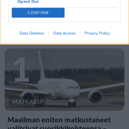
Opted Out
CONFIRM
Data Deletion
Data Access
Privacy Policy
Staran luetuimmat
1
MATKAILU
Maailman eniten matkustaneet
valitsivat suosikkikohteensa –