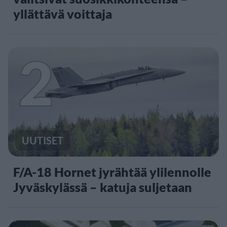
yllättävä voittaja
2
UUTISET
F/A-18 Hornet jyrähtää ylilennolle
Jyväskylässä – katuja suljetaan