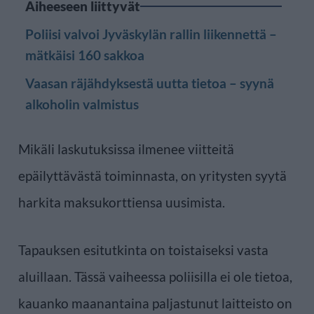
Aiheeseen liittyvät
Poliisi valvoi Jyväskylän rallin liikennettä –
mätkäisi 160 sakkoa
Vaasan räjähdyksestä uutta tietoa – syynä
alkoholin valmistus
Mikäli laskutuksissa ilmenee viitteitä
epäilyttävästä toiminnasta, on yritysten syytä
harkita maksukorttiensa uusimista.
Tapauksen esitutkinta on toistaiseksi vasta
aluillaan. Tässä vaiheessa poliisilla ei ole tietoa,
kauanko maanantaina paljastunut laitteisto on