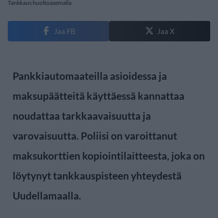
Tankkaus huoltoasemalla
Jaa FB
Jaa X
Pankkiautomaateilla asioidessa ja
maksupäätteitä käyttäessä kannattaa
noudattaa tarkkaavaisuutta ja
varovaisuutta. Poliisi on varoittanut
maksukorttien kopiointilaitteesta, joka on
löytynyt tankkauspisteen yhteydestä
Uudellamaalla.