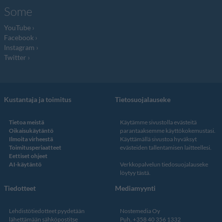
Some
YouTube
Facebook
Instagram
Twitter
Kustantaja ja toimitus
Tietosuojalauseke
Tietoa meistä
Käytämme sivustolla evästeitä
Oikaisukäytäntö
parantaaksemme käyttökokemustasi.
Ilmoita virheestä
Käyttämällä sivustoa hyväksyt
Toimitusperiaatteet
evästeiden tallentamisen laitteellesi.
Eettiset ohjeet
AI-käytäntö
Verkkopalvelun
tiedosuojalauseke
löytyy tästä
.
Tiedotteet
Mediamyynti
Lehdistötiedotteet pyydetään
Nostemedia Oy
lähettämään sähköpostitse
Puh. +358 40 356 1332