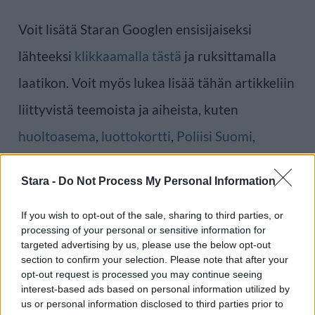
Voit lisätä Staran Googlen ensisijaiseksi
lähteeksi
klikkaamalla tästä
ja ruksittamalla
laatikon. Voit myös lukea lisää tähän artikkeliin
liittyvistä teemoista ja aiheista, kuten
huoltoasema
,
luottokortti
,
Poliisi Suomi
,
tankkaus
tai laajemmin samasta aihealueesta
Stara -
Do Not Process My Personal Information
Uutiset
-osioistamme.
If you wish to opt-out of the sale, sharing to third parties, or
processing of your personal or sensitive information for
Ilmoita virheestä
·
Tietoa meistä
·
Toimitusperiaatteet
targeted advertising by us, please use the below opt-out
section to confirm your selection. Please note that after your
opt-out request is processed you may continue seeing
interest-based ads based on personal information utilized by
us or personal information disclosed to third parties prior to