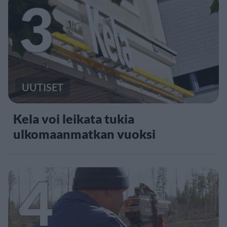
3
UUTISET
Kela voi leikata tukia
ulkomaanmatkan vuoksi
4