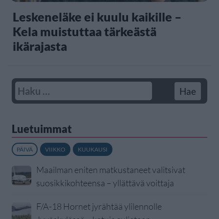
Leskeneläke ei kuulu kaikille –
Kela muistuttaa tärkeästä
ikärajasta
Luetuimmat
PÄIVÄ
VIIKKO
KUUKAUSI
Maailman eniten matkustaneet valitsivat
suosikkikohteensa – yllättävä voittaja
F/A-18 Hornet jyrähtää ylilennolle