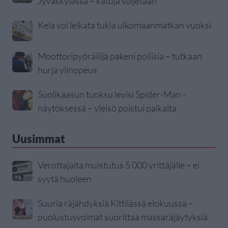
Jyväskylässä – katuja suljetaan
Kela voi leikata tukia ulkomaanmatkan vuoksi
Moottoripyöräilijä pakeni poliisia – tutkaan
hurja ylinopeus
Suolikaasun tuoksu levisi Spider-Man -
näytöksessä – yleisö poistui paikalta
Uusimmat
Verottajalta muistutus 5 000 yrittäjälle – ei
syytä huoleen
Suuria räjähdyksiä Kittilässä elokuussa –
puolustusvoimat suorittaa massaräjäytyksiä