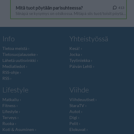
Info
Yhteistyössä
Tietoa meistä
Kesä!
Tietosuojalauseke
Jocka
Lähetä uutisvinkki
Tyyliniekka
Mediatiedot
Päivän Lehti
RSS-ohje
RSS
Lifestyle
Viihde
Matkailu
Viihdeuutiset
Fitness
StaraTV
Lifestyle
Autot
Terveys
Digi
Ruoka
Pelit
Koti & Asuminen
Elokuvat