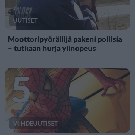
UUTISET
Moottoripyöräilijä pakeni poliisia
– tutkaan hurja ylinopeus
5
VIIHDEUUTISET