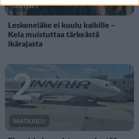
UUTISET
Leskeneläke ei kuulu kaikille –
Kela muistuttaa tärkeästä
ikärajasta
2
MATKAILU