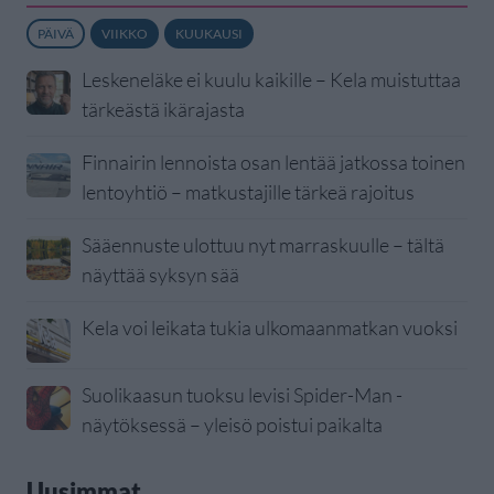
PÄIVÄ
VIIKKO
KUUKAUSI
Leskeneläke ei kuulu kaikille – Kela muistuttaa
tärkeästä ikärajasta
Finnairin lennoista osan lentää jatkossa toinen
lentoyhtiö – matkustajille tärkeä rajoitus
Sääennuste ulottuu nyt marraskuulle – tältä
näyttää syksyn sää
Kela voi leikata tukia ulkomaanmatkan vuoksi
Suolikaasun tuoksu levisi Spider-Man -
näytöksessä – yleisö poistui paikalta
Uusimmat