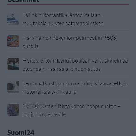
Tallinkin Romantika lähtee Italiaan –
muutoksia alusten satamapaikoissa
Harvinainen Pokemon-peli myytiin 9 505
eurolla
Hoitaja ei toimittanut potilaan valituskirjelmää
eteenpäin – sairaalalle huomautus
Lentomatkustajan laukusta löytyi varastettuja
historiallisia tykinkuulia
2 000 000 mehiläistä valtasi naapuruston –
hurja näky videolle
Suomi24