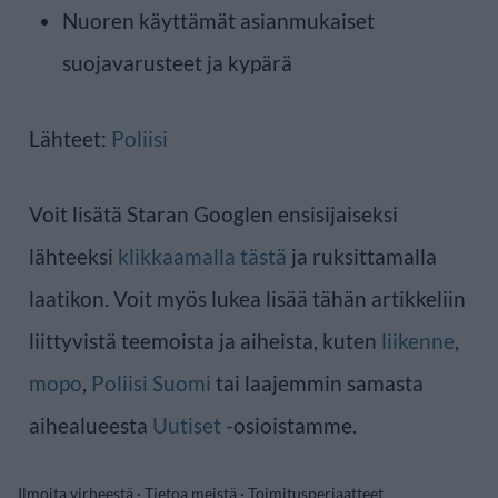
Nuoren käyttämät asianmukaiset
suojavarusteet ja kypärä
Lähteet:
Poliisi
Voit lisätä Staran Googlen ensisijaiseksi
lähteeksi
klikkaamalla tästä
ja ruksittamalla
laatikon. Voit myös lukea lisää tähän artikkeliin
liittyvistä teemoista ja aiheista, kuten
liikenne
,
mopo
,
Poliisi Suomi
tai laajemmin samasta
aihealueesta
Uutiset
-osioistamme.
Ilmoita virheestä
·
Tietoa meistä
·
Toimitusperiaatteet