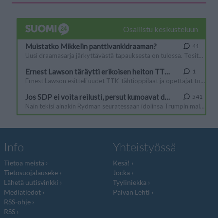
Info
Yhteistyössä
Tietoa meistä
Kesä!
Tietosuojalauseke
Jocka
Lähetä uutisvinkki
Tyyliniekka
Mediatiedot
Päivän Lehti
RSS-ohje
RSS