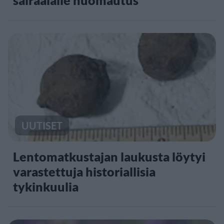
sairaalalle huomautus
UUTISET
Lentomatkustajan laukusta löytyi
varastettuja historiallisia
tykinkuulia