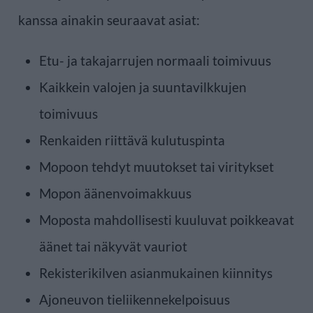
kanssa ainakin seuraavat asiat:
Etu- ja takajarrujen normaali toimivuus
Kaikkein valojen ja suuntavilkkujen
toimivuus
Renkaiden riittävä kulutuspinta
Mopoon tehdyt muutokset tai viritykset
Mopon äänenvoimakkuus
Moposta mahdollisesti kuuluvat poikkeavat
äänet tai näkyvät vauriot
Rekisterikilven asianmukainen kiinnitys
Ajoneuvon tieliikennekelpoisuus