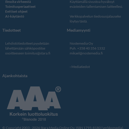
Ilmoita virheestä
Käyttämällä sivustoa hyväksyt
Toimitusperiaatteet
evästeiden tallentamisen laitteellesi.
Eettiset ohjeet
AI-käytäntö
Verkkopalvelun
tiedosuojalauseke
löytyy tästä
.
Tiedotteet
Mediamyynti
Lehdistötiedotteet pyydetään
Nostemedia Oy
lähettämään sähköpostitse
Puh. +358 40 356 1332
osoitteeseen
toimitus@stara.fi
mikael@nostemedia.fi
Mediatiedot
Ajankohtaista
© Copyright 2003 - 2026 Stara Media Online Oy. ISSN 1795-8180 (verkkomedia).