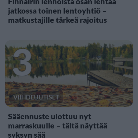
Finnairin lennoista osan lentää
jatkossa toinen lentoyhtiö –
matkustajille tärkeä rajoitus
3
VIIHDEUUTISET
Sääennuste ulottuu nyt
marraskuulle – tältä näyttää
syksyn sää