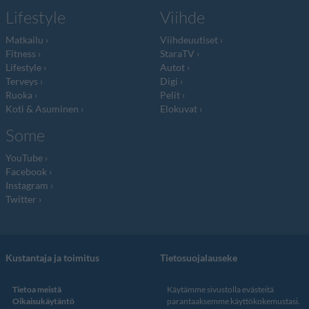
Lifestyle
Viihde
Matkailu
Viihdeuutiset
Fitness
StaraTV
Lifestyle
Autot
Terveys
Digi
Ruoka
Pelit
Koti & Asuminen
Elokuvat
Some
YouTube
Facebook
Instagram
Twitter
Kustantaja ja toimitus
Tietosuojalauseke
Tietoa meistä
Käytämme sivustolla evästeitä
Oikaisukäytäntö
parantaaksemme käyttökokemustasi.