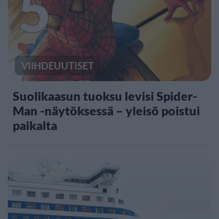
5
VIIHDEUUTISET
Suolikaasun tuoksu levisi Spider-
Man -näytöksessä – yleisö poistui
paikalta