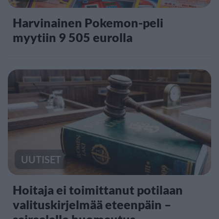
Harvinainen Pokemon-peli
myytiin 9 505 eurolla
UUTISET
Hoitaja ei toimittanut potilaan
valituskirjelmää eteenpäin –