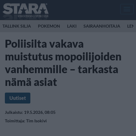
Men
TALLINK SILJA
POKEMON
LAKI
SAIRAANHOITAJA
LEN
Poliisilta vakava
muistutus mopoilijoiden
vanhemmille – tarkasta
nämä asiat
Uutiset
Julkaistu: 19.5.2026, 08:05
Toimittaja:
Tim Isokivi