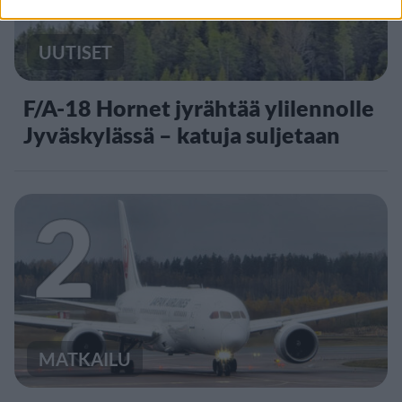
UUTISET
F/A-18 Hornet jyrähtää ylilennolle
Jyväskylässä – katuja suljetaan
2
MATKAILU