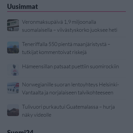
Uusimmat
Veronmaksupäivä 1,9 miljoonalla
suomalaisella – viivästyskorko juoksee heti
Teneriffalla 550 pientä maanjäristystä –
tutkijat kommentoivat riskejä
Hämeensillan patsaat puettiin suomirockiin
Norwegianille suoran lentoyhteys Helsinki-
Vantaalta ja norjalaiseen talvikohteeseen
Tulivuori purkautui Guatemalassa – hurja
näky videolle
Suomi24