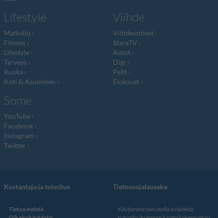
Lifestyle
Viihde
Matkailu
Viihdeuutiset
Fitness
StaraTV
Lifestyle
Autot
Terveys
Digi
Ruoka
Pelit
Koti & Asuminen
Elokuvat
Some
YouTube
Facebook
Instagram
Twitter
Kustantaja ja toimitus
Tietosuojalauseke
Tietoa meistä
Käytämme sivustolla evästeitä
Oikaisukäytäntö
parantaaksemme käyttökokemustasi.