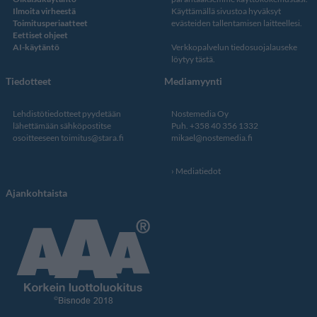
Ilmoita virheestä
Käyttämällä sivustoa hyväksyt
Toimitusperiaatteet
evästeiden tallentamisen laitteellesi.
Eettiset ohjeet
AI-käytäntö
Verkkopalvelun
tiedosuojalauseke
löytyy tästä
.
Tiedotteet
Mediamyynti
Lehdistötiedotteet pyydetään
Nostemedia Oy
lähettämään sähköpostitse
Puh. +358 40 356 1332
osoitteeseen
toimitus@stara.fi
mikael@nostemedia.fi
Mediatiedot
Ajankohtaista