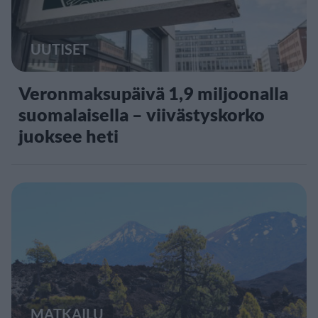
UUTISET
Veronmaksupäivä 1,9 miljoonalla
suomalaisella – viivästyskorko
juoksee heti
MATKAILU