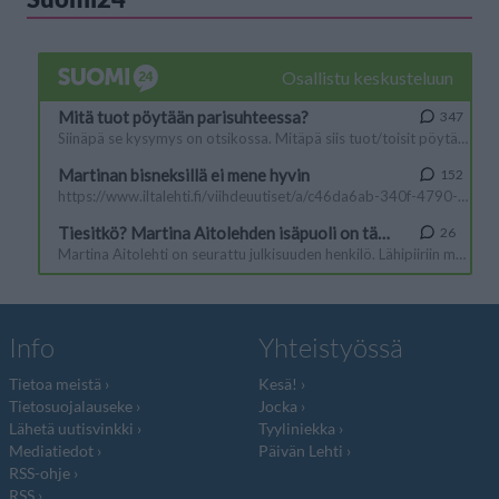
Info
Yhteistyössä
Tietoa meistä
Kesä!
Tietosuojalauseke
Jocka
Lähetä uutisvinkki
Tyyliniekka
Mediatiedot
Päivän Lehti
RSS-ohje
RSS