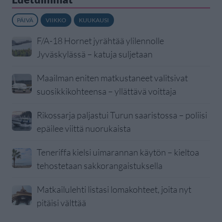
PÄIVÄ
VIIKKO
KUUKAUSI
F/A-18 Hornet jyrähtää ylilennolle
Jyväskylässä – katuja suljetaan
Maailman eniten matkustaneet valitsivat
suosikkikohteensa – yllättävä voittaja
Rikossarja paljastui Turun saaristossa – poliisi
epäilee viittä nuorukaista
Teneriffa kielsi uimarannan käytön – kieltoa
tehostetaan sakkorangaistuksella
Matkailulehti listasi lomakohteet, joita nyt
pitäisi välttää