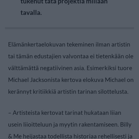
tukenut tätä projektia millään
tavalla.
Elämänkertaelokuvan tekeminen ilman artistin
tai tämän edustajien valvontaa ei tietenkään ole
välttämättä negatiivinen asia. Esimerkiksi tuore
Michael Jacksonista kertova elokuva Michael on
kerännyt kritiikkiä artistin tarinan silottelusta.
– Artisteista kertovat tarinat hukataan liian
usein liioitteluun ja myytin rakentamiseen. Billy
& Me heijastaa todellista historiaa rehellisesti ja