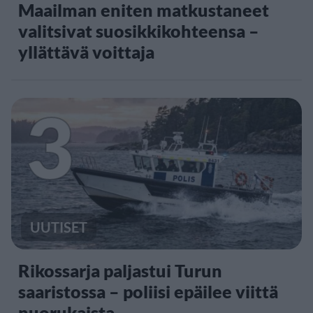
Maailman eniten matkustaneet
valitsivat suosikkikohteensa –
yllättävä voittaja
3
UUTISET
Rikossarja paljastui Turun
saaristossa – poliisi epäilee viittä
nuorukaista