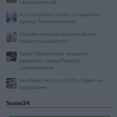
näyttää syksyn sää
Nyt tuli punainen varoitus 27 kaupunkiin
Italiassa: ”Äärimmäinen helle”
Aikuisten vesirokkorokotukset alkoivat –
kohderyhmä julkistettiin
Tanssii Tähtien Kanssa -tanssiparit
paljastettiin – Vappu Pimiä jätti
suosikkiohjelman
Verottajalta muistutus 5 000 yrittäjälle – ei
syytä huoleen
Suomi24