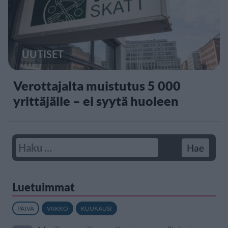
UUTISET
Verottajalta muistutus 5 000
yrittäjälle – ei syytä huoleen
Luetuimmat
PÄIVÄ
VIIKKO
KUUKAUSI