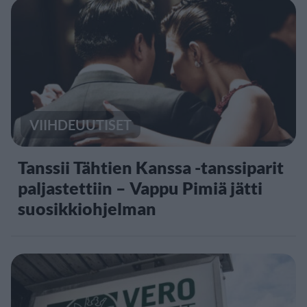
VIIHDEUUTISET
Tanssii Tähtien Kanssa -tanssiparit
paljastettiin – Vappu Pimiä jätti
suosikkiohjelman