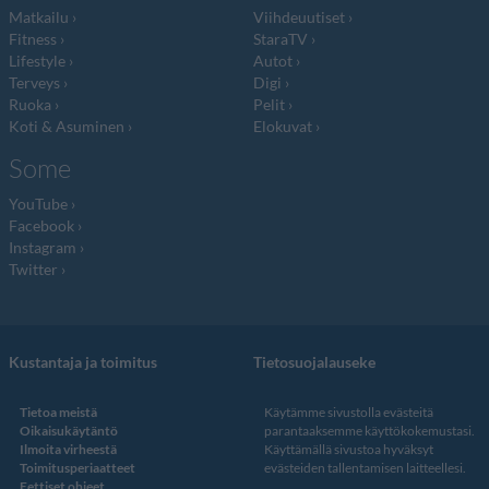
Matkailu
Viihdeuutiset
Fitness
StaraTV
Lifestyle
Autot
Terveys
Digi
Ruoka
Pelit
Koti & Asuminen
Elokuvat
Some
YouTube
Facebook
Instagram
Twitter
Kustantaja ja toimitus
Tietosuojalauseke
Tietoa meistä
Käytämme sivustolla evästeitä
Oikaisukäytäntö
parantaaksemme käyttökokemustasi.
Ilmoita virheestä
Käyttämällä sivustoa hyväksyt
Toimitusperiaatteet
evästeiden tallentamisen laitteellesi.
Eettiset ohjeet