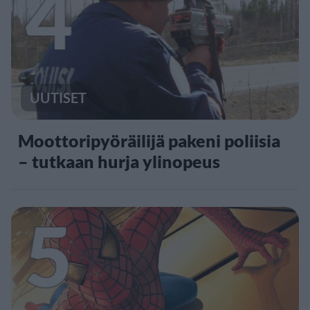
4
UUTISET
Moottoripyöräilijä pakeni poliisia
– tutkaan hurja ylinopeus
5