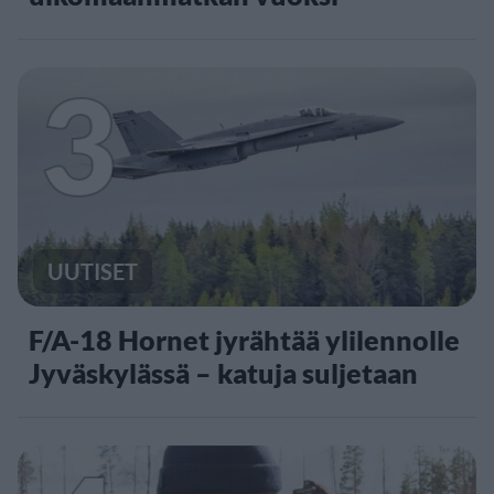
3
UUTISET
F/A-18 Hornet jyrähtää ylilennolle
Jyväskylässä – katuja suljetaan