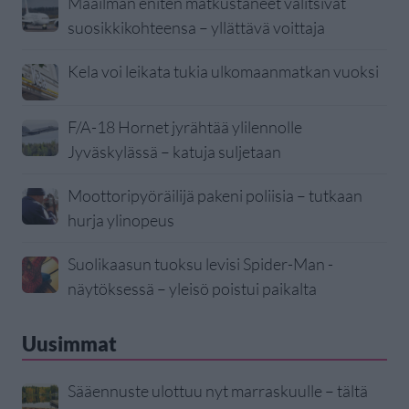
Maailman eniten matkustaneet valitsivat
suosikkikohteensa – yllättävä voittaja
Kela voi leikata tukia ulkomaanmatkan vuoksi
F/A-18 Hornet jyrähtää ylilennolle
Jyväskylässä – katuja suljetaan
Moottoripyöräilijä pakeni poliisia – tutkaan
hurja ylinopeus
Suolikaasun tuoksu levisi Spider-Man -
näytöksessä – yleisö poistui paikalta
Uusimmat
Sääennuste ulottuu nyt marraskuulle – tältä