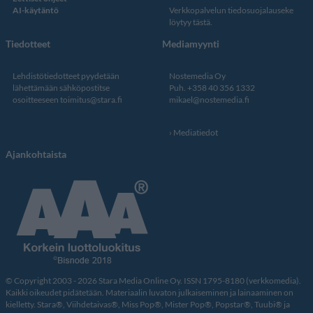
AI-käytäntö
Verkkopalvelun
tiedosuojalauseke
löytyy tästä
.
Tiedotteet
Mediamyynti
Lehdistötiedotteet pyydetään
Nostemedia Oy
lähettämään sähköpostitse
Puh. +358 40 356 1332
osoitteeseen
toimitus@stara.fi
mikael@nostemedia.fi
Mediatiedot
Ajankohtaista
© Copyright 2003 - 2026 Stara Media Online Oy. ISSN 1795-8180 (verkkomedia).
Kaikki oikeudet pidätetään. Materiaalin luvaton julkaiseminen ja lainaaminen on
kielletty. Stara®, Viihdetaivas®, Miss Pop®, Mister Pop®, Popstar®, Tuubi® ja