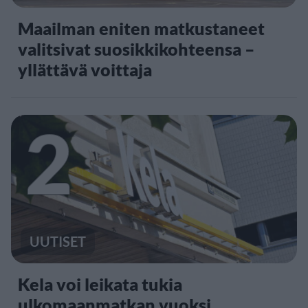
Maailman eniten matkustaneet
valitsivat suosikkikohteensa –
yllättävä voittaja
2
UUTISET
Kela voi leikata tukia
ulkomaanmatkan vuoksi