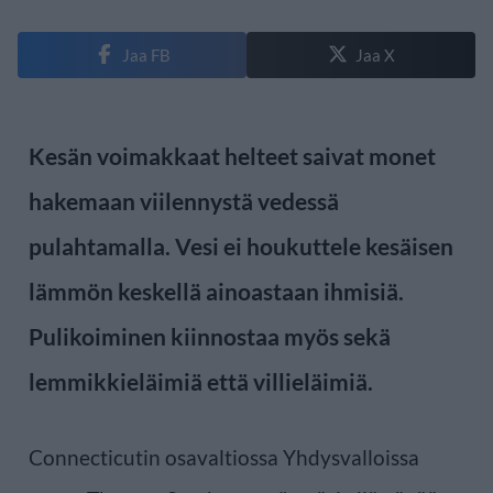
Jaa FB
Jaa X
Kesän voimakkaat helteet saivat monet
hakemaan viilennystä vedessä
pulahtamalla. Vesi ei houkuttele kesäisen
lämmön keskellä ainoastaan ihmisiä.
Pulikoiminen kiinnostaa myös sekä
lemmikkieläimiä että villieläimiä.
Connecticutin osavaltiossa Yhdysvalloissa