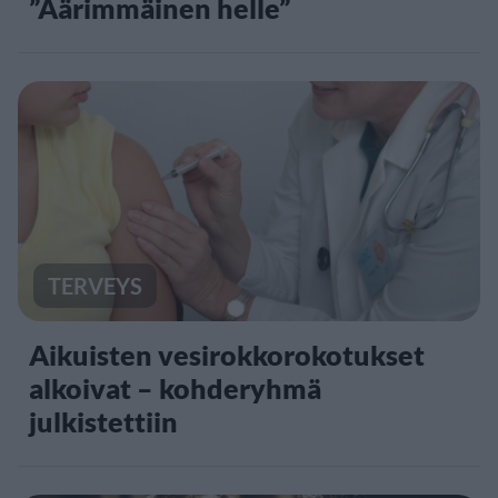
”Äärimmäinen helle”
TERVEYS
Aikuisten vesirokkorokotukset
alkoivat – kohderyhmä
julkistettiin