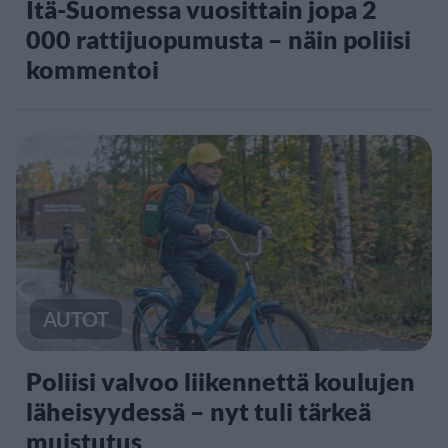
Itä-Suomessa vuosittain jopa 2
000 rattijuopumusta – näin poliisi
kommentoi
AUTOT
Poliisi valvoo liikennettä koulujen
läheisyydessä – nyt tuli tärkeä
muistutus