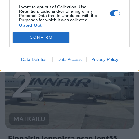
UUTISET
I want to opt-out of Collection, Use,
Retention, Sale, and/or Sharing of my
Personal Data that Is Unrelated with the
Purposes for which it was collected.
Leskeneläke ei kuulu kaikille –
Opted Out
Kela muistuttaa tärkeästä
CONFIRM
ikärajasta
Data Deletion
Data Access
Privacy Policy
2
MATKAILU
Finnairin lennoista osan lentää