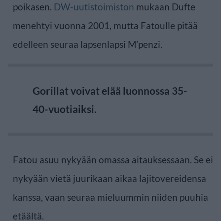
poikasen.
DW-uutistoimiston
mukaan Dufte
menehtyi vuonna 2001, mutta Fatoulle pitää
edelleen seuraa lapsenlapsi M’penzi.
Gorillat voivat elää luonnossa 35-
40-vuotiaiksi.
Fatou asuu nykyään omassa aitauksessaan. Se ei
nykyään vietä juurikaan aikaa lajitovereidensa
kanssa, vaan seuraa mieluummin niiden puuhia
etäältä.