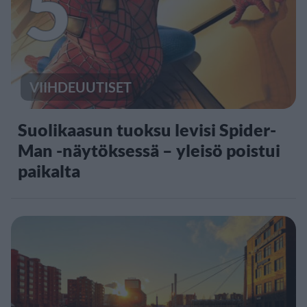
5
VIIHDEUUTISET
Suolikaasun tuoksu levisi Spider-
Man -näytöksessä – yleisö poistui
paikalta