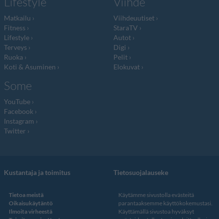
Lifestyle
Viihde
Matkailu
Viihdeuutiset
Fitness
StaraTV
Lifestyle
Autot
Terveys
Digi
Ruoka
Pelit
Koti & Asuminen
Elokuvat
Some
YouTube
Facebook
Instagram
Twitter
Kustantaja ja toimitus
Tietosuojalauseke
Tietoa meistä
Käytämme sivustolla evästeitä
Oikaisukäytäntö
parantaaksemme käyttökokemustasi.
Ilmoita virheestä
Käyttämällä sivustoa hyväksyt