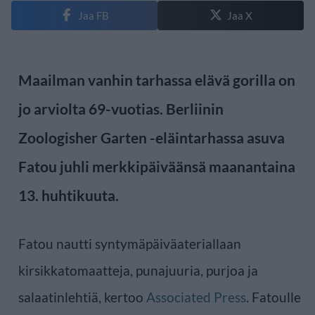
Jaa FB
Jaa X
Maailman vanhin tarhassa elävä gorilla on
jo arviolta 69-vuotias. Berliinin
Zoologisher Garten -eläintarhassa asuva
Fatou juhli merkkipäiväänsä maanantaina
13. huhtikuuta.
Fatou nautti syntymäpäiväateriallaan
kirsikkatomaatteja, punajuuria, purjoa ja
salaatinlehtiä, kertoo
Associated Press
. Fatoulle