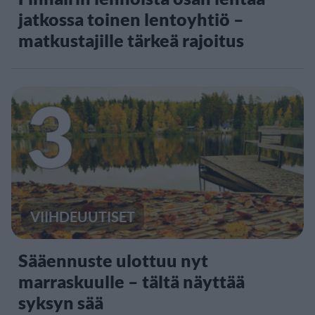
jatkossa toinen lentoyhtiö –
matkustajille tärkeä rajoitus
3
VIIHDEUUTISET
Sääennuste ulottuu nyt
marraskuulle – tältä näyttää
syksyn sää