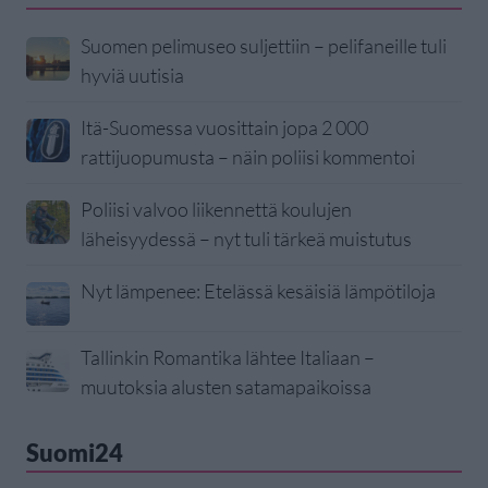
Suomen pelimuseo suljettiin – pelifaneille tuli
hyviä uutisia
Itä-Suomessa vuosittain jopa 2 000
rattijuopumusta – näin poliisi kommentoi
Poliisi valvoo liikennettä koulujen
läheisyydessä – nyt tuli tärkeä muistutus
Nyt lämpenee: Etelässä kesäisiä lämpötiloja
Tallinkin Romantika lähtee Italiaan –
muutoksia alusten satamapaikoissa
Suomi24