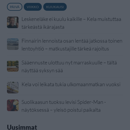
PÄIVÄ
VIIKKO
KUUKAUSI
Leskeneläke ei kuulu kaikille – Kela muistuttaa
tärkeästä ikärajasta
Finnairin lennoista osan lentää jatkossa toinen
lentoyhtiö – matkustajille tärkeä rajoitus
Sääennuste ulottuu nyt marraskuulle – tältä
näyttää syksyn sää
Kela voi leikata tukia ulkomaanmatkan vuoksi
Suolikaasun tuoksu levisi Spider-Man -
näytöksessä – yleisö poistui paikalta
Uusimmat