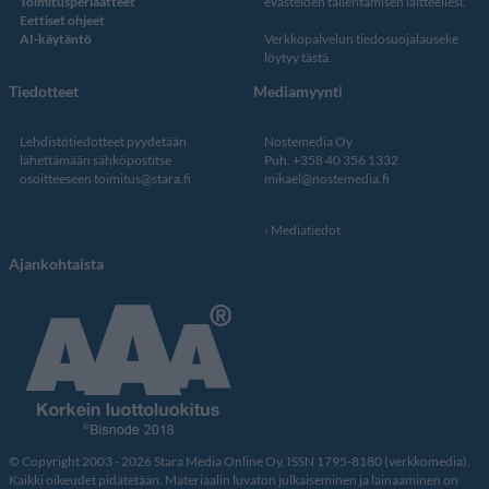
Toimitusperiaatteet
evästeiden tallentamisen laitteellesi.
Eettiset ohjeet
AI-käytäntö
Verkkopalvelun
tiedosuojalauseke
löytyy tästä
.
Tiedotteet
Mediamyynti
Lehdistötiedotteet pyydetään
Nostemedia Oy
lähettämään sähköpostitse
Puh. +358 40 356 1332
osoitteeseen
toimitus@stara.fi
mikael@nostemedia.fi
Mediatiedot
Ajankohtaista
© Copyright 2003 - 2026 Stara Media Online Oy. ISSN 1795-8180 (verkkomedia).
Kaikki oikeudet pidätetään. Materiaalin luvaton julkaiseminen ja lainaaminen on