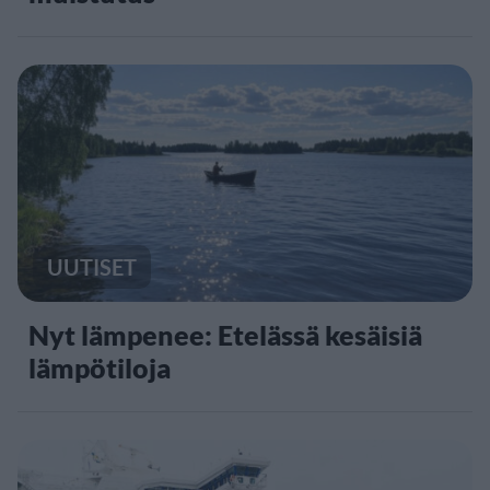
UUTISET
Nyt lämpenee: Etelässä kesäisiä
lämpötiloja