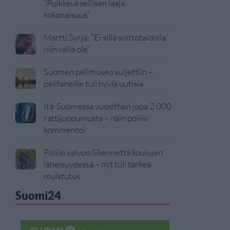
”Poikkeuksellisen laaja
kokonaisuus”
Martti Syrjä: ”Ei sillä soittotaidolla
niin väliä ole”
Suomen pelimuseo suljettiin –
pelifaneille tuli hyviä uutisia
Itä-Suomessa vuosittain jopa 2 000
rattijuopumusta – näin poliisi
kommentoi
Poliisi valvoo liikennettä koulujen
läheisyydessä – nyt tuli tärkeä
muistutus
Suomi24