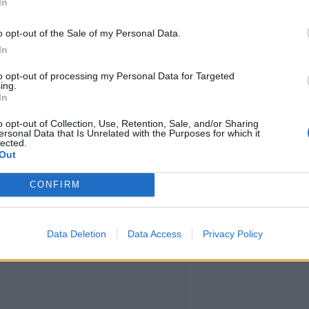
Kyseessä on ainoa oikea tapa
In
sölle sitä, mitä he ovat vaatineet
o opt-out of the Sale of my Personal Data.
In
den ajan, Fraser kertoi.
to opt-out of processing my Personal Data for Targeted
ing.
In
elokuvaa on yritetty toteuttaa
o opt-out of Collection, Use, Retention, Sale, and/or Sharing
ella.
ersonal Data that Is Unrelated with the Purposes for which it
lected.
Out
CONFIRM
Data Deletion
Data Access
Privacy Policy