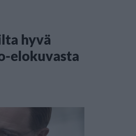
lta hyvä
o-elokuvasta