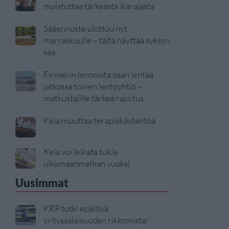
muistuttaa tärkeästä ikärajasta
Sääennuste ulottuu nyt
marraskuulle – tältä näyttää syksyn
sää
Finnairin lennoista osan lentää
jatkossa toinen lentoyhtiö –
matkustajille tärkeä rajoitus
Kela muuttaa terapiakäytäntöä
Kela voi leikata tukia
ulkomaanmatkan vuoksi
Uusimmat
KRP tutki epäiltyä
yrityssalaisuuden rikkomista: