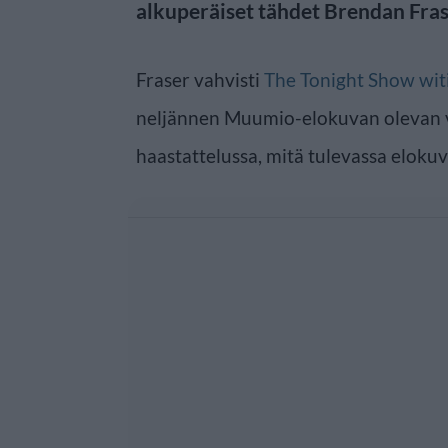
alkuperäiset tähdet Brendan Fras
Fraser vahvisti
The Tonight Show wit
neljännen Muumio-elokuvan olevan vira
haastattelussa, mitä tulevassa eloku