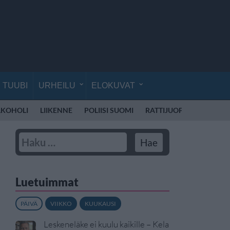
TUUBI
URHEILU
ELOKUVAT
LKOHOLI
LIIKENNE
POLIISI SUOMI
RATTIJUOPPO
KOULU
Luetuimmat
PÄIVÄ
VIIKKO
KUUKAUSI
Leskeneläke ei kuulu kaikille – Kela