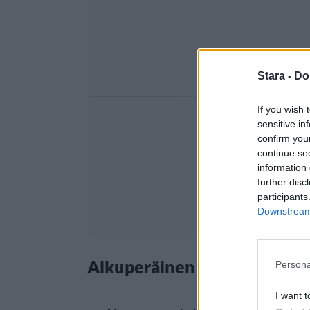
Stara -
Do
If you wish 
sensitive in
confirm you
continue se
information 
further disc
participants
Downstream 
Alkuperäinen joukko viimei
Persona
I want t