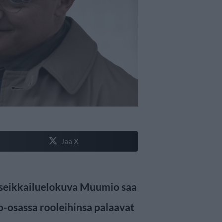
Jaa X
 seikkailuelokuva Muumio saa
o-osassa rooleihinsa palaavat