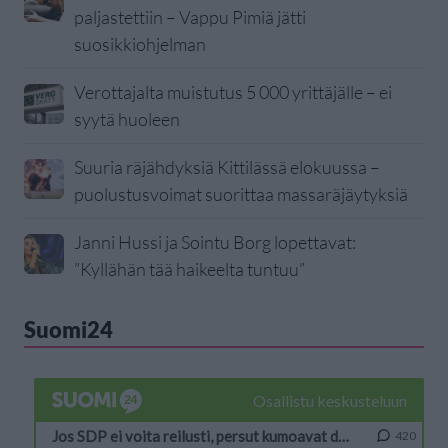
paljastettiin – Vappu Pimiä jätti
suosikkiohjelman
Verottajalta muistutus 5 000 yrittäjälle – ei
syytä huoleen
Suuria räjähdyksiä Kittilässä elokuussa –
puolustusvoimat suorittaa massaräjäytyksiä
Janni Hussi ja Sointu Borg lopettavat:
”Kyllähän tää haikeelta tuntuu”
Suomi24