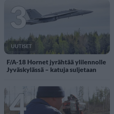
3
UUTISET
F/A-18 Hornet jyrähtää ylilennolle
Jyväskylässä – katuja suljetaan
4