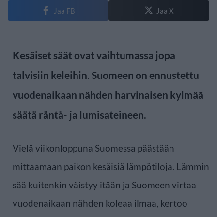
Jaa FB
Jaa X
Kesäiset säät ovat vaihtumassa jopa
talvisiin keleihin. Suomeen on ennustettu
vuodenaikaan nähden harvinaisen kylmää
säätä räntä- ja lumisateineen.
Vielä viikonloppuna Suomessa päästään
mittaamaan paikon kesäisiä lämpötiloja. Lämmin
sää kuitenkin väistyy itään ja Suomeen virtaa
vuodenaikaan nähden koleaa ilmaa, kertoo