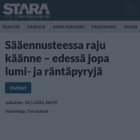
Men
ROKOTE
SAIRAUS
ANNI IHAMÄKI
PARITANSSI
TANSSI
Sääennusteessa raju
käänne – edessä jopa
lumi- ja räntäpyryjä
Uutiset
Julkaistu: 24.5.2026, 06:09
Toimittaja:
Tim Isokivi