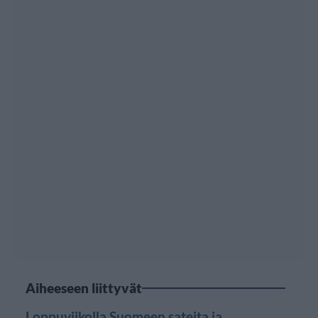
Aiheeseen liittyvät
Loppuviikolla Suomeen sateita ja