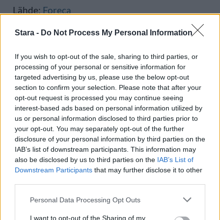
Lähde:
Foreca
Stara -
Do Not Process My Personal Information
Voit lisätä Staran Googlen ensisijaiseksi
If you wish to opt-out of the sale, sharing to third parties, or
lähteeksi
klikkaamalla tästä
ja ruksittamalla
processing of your personal or sensitive information for
targeted advertising by us, please use the below opt-out
laatikon. Voit myös lukea lisää tähän artikkeliin
section to confirm your selection. Please note that after your
liittyvistä teemoista ja aiheista, kuten
lumi
,
sää
,
opt-out request is processed you may continue seeing
interest-based ads based on personal information utilized by
talvi
tai laajemmin samasta aihealueesta
Uutiset
us or personal information disclosed to third parties prior to
your opt-out. You may separately opt-out of the further
-osioistamme.
disclosure of your personal information by third parties on the
IAB’s list of downstream participants. This information may
also be disclosed by us to third parties on the
IAB’s List of
Ilmoita virheestä
·
Tietoa meistä
·
Toimitusperiaatteet
Downstream Participants
that may further disclose it to other
third parties.
Personal Data Processing Opt Outs
I want to opt-out of the Sharing of my