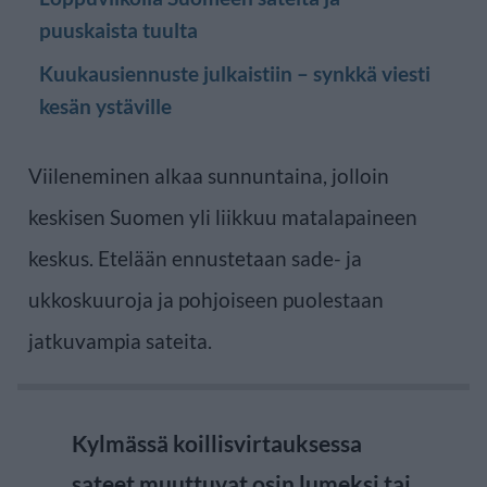
puuskaista tuulta
Kuukausiennuste julkaistiin – synkkä viesti
kesän ystäville
Viileneminen alkaa sunnuntaina, jolloin
keskisen Suomen yli liikkuu matalapaineen
keskus. Etelään ennustetaan sade- ja
ukkoskuuroja ja pohjoiseen puolestaan
jatkuvampia sateita.
Kylmässä koillisvirtauksessa
sateet muuttuvat osin lumeksi tai