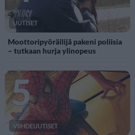
UUTISET
Moottoripyöräilijä pakeni poliisia
– tutkaan hurja ylinopeus
5
VIIHDEUUTISET