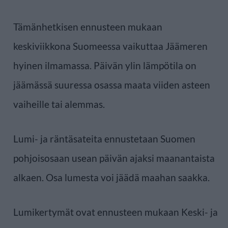
Tämänhetkisen ennusteen mukaan
keskiviikkona Suomeessa vaikuttaa Jäämeren
hyinen ilmamassa. Päivän ylin lämpötila on
jäämässä suuressa osassa maata viiden asteen
vaiheille tai alemmas.
Lumi- ja räntäsateita ennustetaan Suomen
pohjoisosaan usean päivän ajaksi maanantaista
alkaen. Osa lumesta voi jäädä maahan saakka.
Lumikertymät ovat ennusteen mukaan Keski- ja