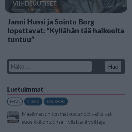
VIIHDEUUTISET
Janni Hussi ja Sointu Borg
lopettavat: ”Kyllähän tää haikeelta
tuntuu”
Luetuimmat
PÄIVÄ
VIIKKO
KUUKAUSI
Maailman eniten matkustaneet valitsivat
suosikkikohteensa – yllättävä voittaja