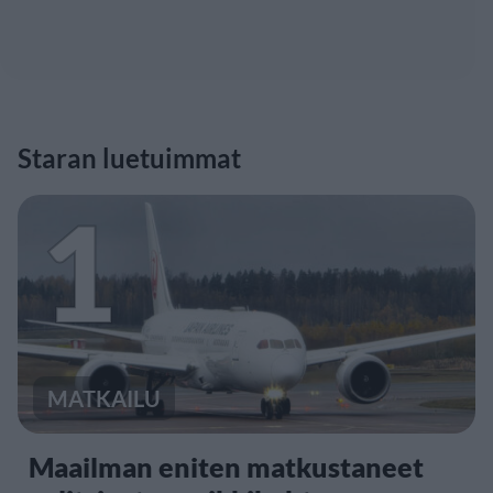
Staran luetuimmat
1
MATKAILU
Maailman eniten matkustaneet