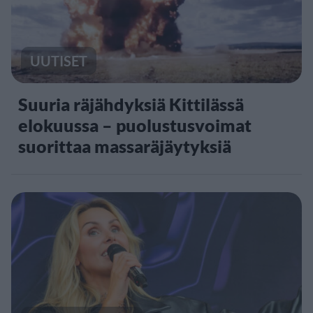
UUTISET
Suuria räjähdyksiä Kittilässä
elokuussa – puolustusvoimat
suorittaa massaräjäytyksiä