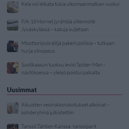
Kela voi leikata tukia ulkomaanmatkan vuoksi
F/A-18 Hornet jyrähtää ylilennolle
Jyväskylässä – katuja suljetaan
Moottoripyöräilijä pakeni poliisia – tutkaan
hurja ylinopeus
Suolikaasun tuoksu levisi Spider-Man -
näytöksessä – yleisö poistui paikalta
Uusimmat
Aikuisten vesirokkorokotukset alkoivat –
kohderyhmä julkistettiin
Tanssii Tähtien Kanssa -tanssiparit