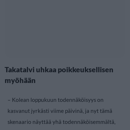
Takatalvi uhkaa poikkeuksellisen
myöhään
– Kolean loppukuun todennäköisyys on
kasvanut jyrkästi viime päivinä, ja nyt tämä
skenaario näyttää yhä todennäköisemmältä,