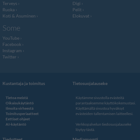
Terveys
Digi
Ruoka
Pelit
Koti & Asuminen
Elokuvat
Some
YouTube
Facebook
Instagram
Twitter
Kustantaja ja toimitus
Tietosuojalauseke
Tietoa meistä
Käytämme sivustolla evästeitä
Oikaisukäytäntö
parantaaksemme käyttökokemustasi.
Ilmoita virheestä
Käyttämällä sivustoa hyväksyt
Toimitusperiaatteet
evästeiden tallentamisen laitteellesi.
Eettiset ohjeet
AI-käytäntö
Verkkopalvelun
tiedosuojalauseke
löytyy tästä
.
Tiedotteet
Mediamyynti