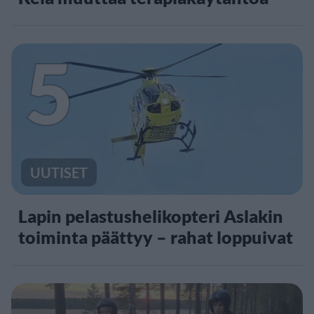
5
UUTISET
Lapin pelastushelikopteri Aslakin
toiminta päättyy – rahat loppuivat