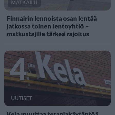
MATKAILU
Finnairin lennoista osan lentää
jatkossa toinen lentoyhtiö –
matkustajille tärkeä rajoitus
4
UUTISET
Kela muuttaa terapiakäytäntöä