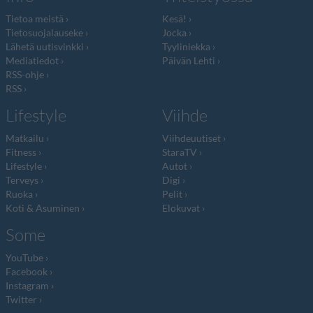
Tietoa meistä
Kesä!
Tietosuojalauseke
Jocka
Lähetä uutisvinkki
Tyyliniekka
Mediatiedot
Päivän Lehti
RSS-ohje
RSS
Lifestyle
Viihde
Matkailu
Viihdeuutiset
Fitness
StaraTV
Lifestyle
Autot
Terveys
Digi
Ruoka
Pelit
Koti & Asuminen
Elokuvat
Some
YouTube
Facebook
Instagram
Twitter