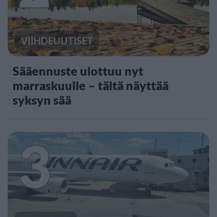
VIIHDEUUTISET
Sääennuste ulottuu nyt
marraskuulle – tältä näyttää
syksyn sää
3