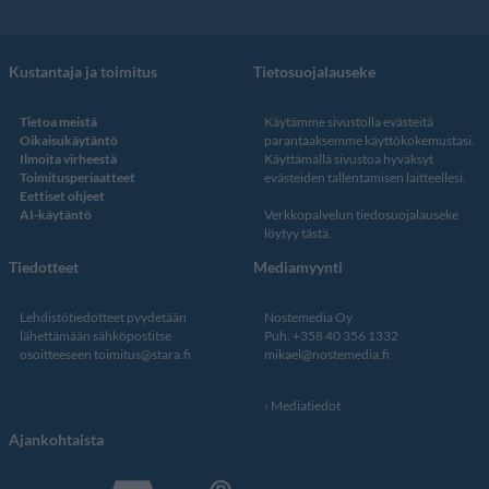
Kustantaja ja toimitus
Tietosuojalauseke
Tietoa meistä
Käytämme sivustolla evästeitä
Oikaisukäytäntö
parantaaksemme käyttökokemustasi.
Ilmoita virheestä
Käyttämällä sivustoa hyväksyt
Toimitusperiaatteet
evästeiden tallentamisen laitteellesi.
Eettiset ohjeet
AI-käytäntö
Verkkopalvelun
tiedosuojalauseke
löytyy tästä
.
Tiedotteet
Mediamyynti
Lehdistötiedotteet pyydetään
Nostemedia Oy
lähettämään sähköpostitse
Puh. +358 40 356 1332
osoitteeseen
toimitus@stara.fi
mikael@nostemedia.fi
Mediatiedot
Ajankohtaista