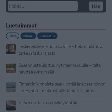
Luetuimmat
PÄIVÄ
VIIKKO
KUUKAUSI
Leskeneläke ei kuulu kaikille – Kela muistuttaa
tärkeästä ikärajasta
Sääennuste ulottuu nyt marraskuulle – tältä
näyttää syksyn sää
Finnairin lennoista osan lentää jatkossa toinen
lentoyhtiö – matkustajille tärkeä rajoitus
Kela muuttaa terapiakäytäntöä