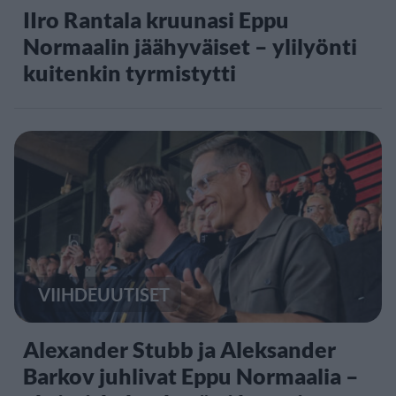
IIro Rantala kruunasi Eppu
Normaalin jäähyväiset – ylilyönti
kuitenkin tyrmistytti
VIIHDEUUTISET
Alexander Stubb ja Aleksander
Barkov juhlivat Eppu Normaalia –