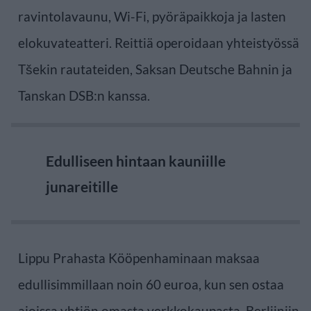
ravintolavaunu, Wi-Fi, pyöräpaikkoja ja lasten
elokuvateatteri. Reittiä operoidaan yhteistyössä
Tšekin rautateiden, Saksan Deutsche Bahnin ja
Tanskan DSB:n kanssa.
Edulliseen hintaan kauniille
junareitille
Lippu Prahasta Kööpenhaminaan maksaa
edullisimmillaan noin 60 euroa, kun sen ostaa
ajoissa yhtiön omasta verkkokaupasta. Berliiniin