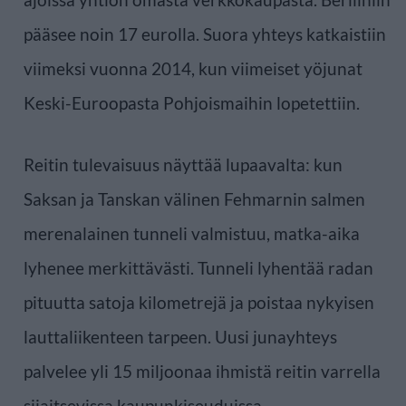
pääsee noin 17 eurolla. Suora yhteys katkaistiin
viimeksi vuonna 2014, kun viimeiset yöjunat
Keski-Euroopasta Pohjoismaihin lopetettiin.
Reitin tulevaisuus näyttää lupaavalta: kun
Saksan ja Tanskan välinen Fehmarnin salmen
merenalainen tunneli valmistuu, matka-aika
lyhenee merkittävästi. Tunneli lyhentää radan
pituutta satoja kilometrejä ja poistaa nykyisen
lauttaliikenteen tarpeen. Uusi junayhteys
palvelee yli 15 miljoonaa ihmistä reitin varrella
sijaitsevissa kaupunkiseuduissa.