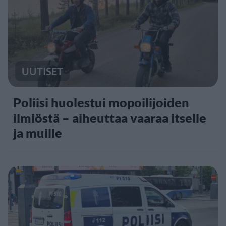
UUTISET
Poliisi huolestui mopoilijoiden
ilmiöstä – aiheuttaa vaaraa itselle
ja muille