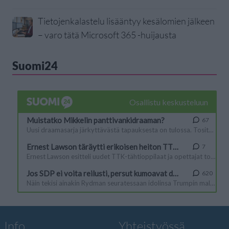
Tietojenkalastelu lisääntyy kesälomien jälkeen
– varo tätä Microsoft 365 -huijausta
Suomi24
Info
Yhteistyössä