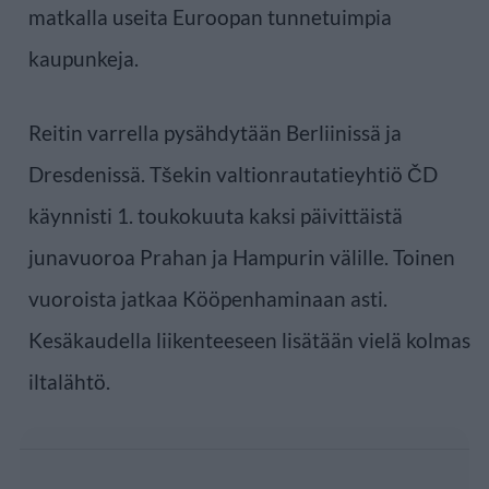
matkalla useita Euroopan tunnetuimpia
kaupunkeja.
Reitin varrella pysähdytään Berliinissä ja
Dresdenissä. Tšekin valtionrautatieyhtiö ČD
käynnisti 1. toukokuuta kaksi päivittäistä
junavuoroa Prahan ja Hampurin välille. Toinen
vuoroista jatkaa Kööpenhaminaan asti.
Kesäkaudella liikenteeseen lisätään vielä kolmas
iltalähtö.