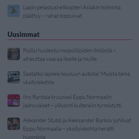
Lapin pelastushelikopteri Aslakin toiminta
päättyy – rahat loppuivat
Uusimmat
Poliisi huolestui mopoilijoiden ilmiöstä –
aiheuttaa vaaraa itselle ja muille
Saatatko lapsesi kouluun autolla? Muista tämä
yksityiskohta
IIro Rantala kruunasi Eppu Normaalin
jäähyväiset – ylilyönti kuitenkin tyrmistytti
Alexander Stubb ja Aleksander Barkov juhlivat
Eppu Normaalia – yksityiskohta herätti
huomiota