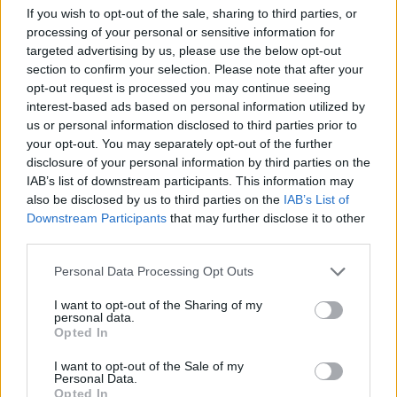
liittyvistä teemoista ja aiheista, kuten
juna
,
If you wish to opt-out of the sale, sharing to third parties, or
Kööpenhamina
,
Praha
tai laajemmin samasta
processing of your personal or sensitive information for
targeted advertising by us, please use the below opt-out
aihealueesta
Matkailu
-osioistamme.
section to confirm your selection. Please note that after your
opt-out request is processed you may continue seeing
interest-based ads based on personal information utilized by
Ilmoita virheestä
·
Tietoa meistä
·
Toimitusperiaatteet
us or personal information disclosed to third parties prior to
your opt-out. You may separately opt-out of the further
disclosure of your personal information by third parties on the
IAB’s list of downstream participants. This information may
also be disclosed by us to third parties on the
IAB’s List of
Downstream Participants
that may further disclose it to other
third parties.
Personal Data Processing Opt Outs
I want to opt-out of the Sharing of my
personal data.
Opted In
I want to opt-out of the Sale of my
Personal Data.
Opted In