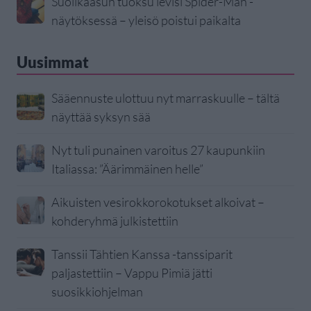
Suolikaasun tuoksu levisi Spider-Man -
näytöksessä – yleisö poistui paikalta
Uusimmat
Sääennuste ulottuu nyt marraskuulle – tältä
näyttää syksyn sää
Nyt tuli punainen varoitus 27 kaupunkiin
Italiassa: ”Äärimmäinen helle”
Aikuisten vesirokkorokotukset alkoivat –
kohderyhmä julkistettiin
Tanssii Tähtien Kanssa -tanssiparit
paljastettiin – Vappu Pimiä jätti
suosikkiohjelman