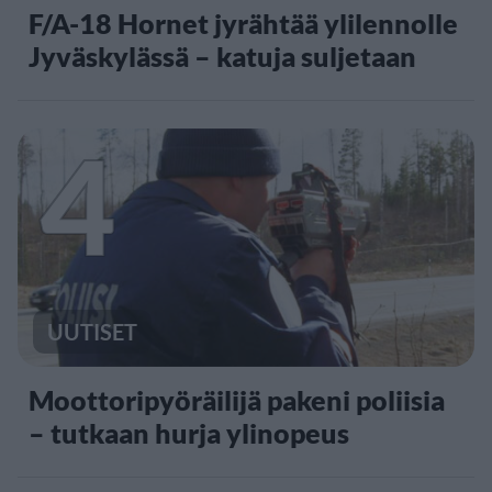
F/A-18 Hornet jyrähtää ylilennolle
Jyväskylässä – katuja suljetaan
4
UUTISET
Moottoripyöräilijä pakeni poliisia
– tutkaan hurja ylinopeus