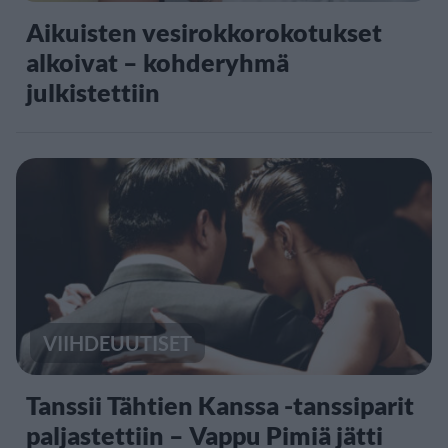
Aikuisten vesirokkorokotukset
alkoivat – kohderyhmä
julkistettiin
VIIHDEUUTISET
Tanssii Tähtien Kanssa -tanssiparit
paljastettiin – Vappu Pimiä jätti