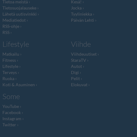
Tietoa meistä
Kesä!
Tietosuojalauseke
Jocka
Lähetä uutisvinkki
Tyyliniekka
Mediatiedot
Päivän Lehti
RSS-ohje
RSS
Lifestyle
Viihde
Matkailu
Viihdeuutiset
Fitness
StaraTV
Lifestyle
Autot
Terveys
Digi
Ruoka
Pelit
Koti & Asuminen
Elokuvat
Some
YouTube
Facebook
Instagram
Twitter