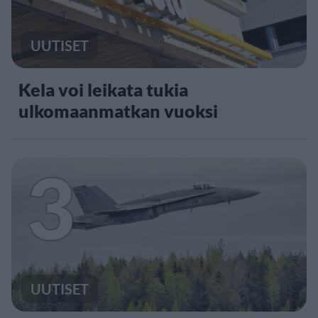
UUTISET
Kela voi leikata tukia
ulkomaanmatkan vuoksi
3
UUTISET