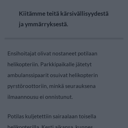
Kiitämme teitä kärsivällisyydestä
ja ymmärryksestä.
Ensihoitajat olivat nostaneet potilaan
helikopteriin. Parkkipaikalle jätetyt
ambulanssipaarit osuivat helikopterin
pyrstöroottoriin, minkä seurauksena
ilmaannousu ei onnistunut.
Potilas kuljetettiin sairaalaan toisella
helikopterilla. Kesti aikansa, kunnes