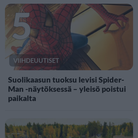
5
VIIHDEUUTISET
Suolikaasun tuoksu levisi Spider-
Man -näytöksessä – yleisö poistui
paikalta