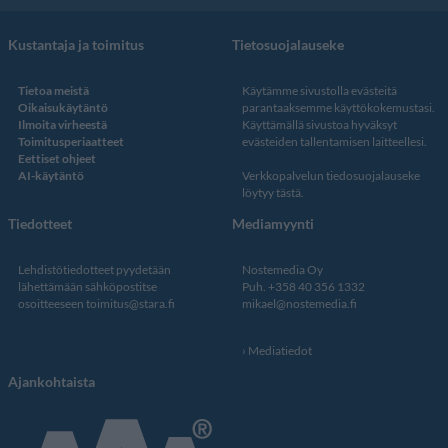
Kustantaja ja toimitus
Tietosuojalauseke
Tietoa meistä
Käytämme sivustolla evästeitä
Oikaisukäytäntö
parantaaksemme käyttökokemustasi.
Ilmoita virheestä
Käyttämällä sivustoa hyväksyt
Toimitusperiaatteet
evästeiden tallentamisen laitteellesi.
Eettiset ohjeet
AI-käytäntö
Verkkopalvelun
tiedosuojalauseke
löytyy tästä
.
Tiedotteet
Mediamyynti
Lehdistötiedotteet pyydetään
Nostemedia Oy
lähettämään sähköpostitse
Puh. +358 40 356 1332
osoitteeseen
toimitus@stara.fi
mikael@nostemedia.fi
Mediatiedot
Ajankohtaista