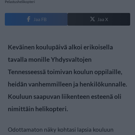
Pelastushelikopteri
Jaa FB
Jaa X
Keväinen koulupäivä alkoi erikoisella
tavalla monille Yhdysvaltojen
Tennesseessä toimivan koulun oppilaille,
heidän vanhemmilleen ja henkilökunnalle.
Kouluun saapuvan liikenteen esteenä oli
nimittäin helikopteri.
Odottamaton näky kohtasi lapsia kouluun