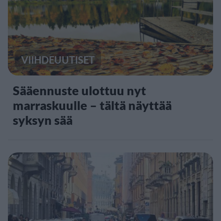
VIIHDEUUTISET
Sääennuste ulottuu nyt
marraskuulle – tältä näyttää
syksyn sää