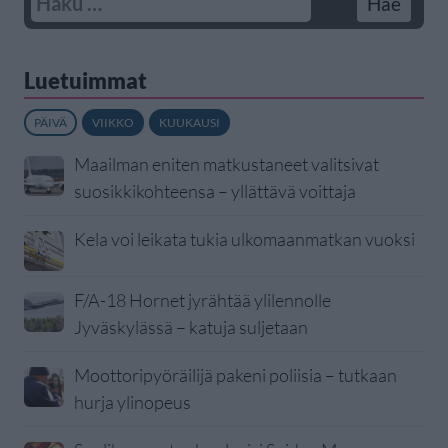
Luetuimmat
PÄIVÄ
VIIKKO
KUUKAUSI
Maailman eniten matkustaneet valitsivat
suosikkikohteensa – yllättävä voittaja
Kela voi leikata tukia ulkomaanmatkan vuoksi
F/A-18 Hornet jyrähtää ylilennolle
Jyväskylässä – katuja suljetaan
Moottoripyöräilijä pakeni poliisia – tutkaan
hurja ylinopeus