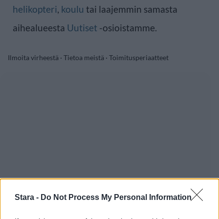
helikopteri
,
koulu
tai laajemmin samasta
aihealueesta
Uutiset
-osioistamme.
Ilmoita virheestä
·
Tietoa meistä
·
Toimitusperiaatteet
Stara -
Do Not Process My Personal Information