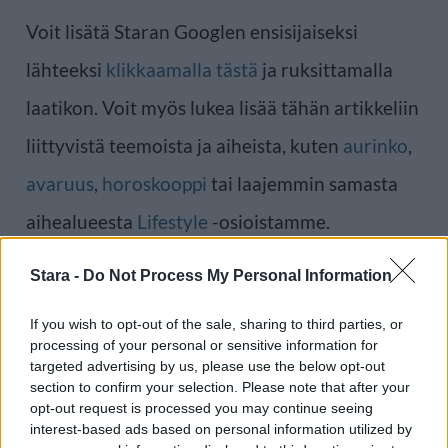
Voit lisätä Staran Googlen ensisijaiseksi
lähteeksi
klikkaamalla tästä
ja ruksittamalla
laatikon. Voit myös lukea lisää tähän artikkeliin
liittyvistä teemoista ja aiheista, kuten
aurinko
,
avaruus
,
horoskooppi
tai laajemmin samasta
aihealueesta
Lifestyle
-osioistamme.
Stara -
Do Not Process My Personal Information
Ilmoita virheestä
·
Tietoa meistä
·
Toimitusperiaatteet
If you wish to opt-out of the sale, sharing to third parties, or
processing of your personal or sensitive information for
targeted advertising by us, please use the below opt-out
section to confirm your selection. Please note that after your
opt-out request is processed you may continue seeing
interest-based ads based on personal information utilized by