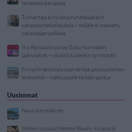
tärkeästä ikärajasta
Työnantaja ei hyväksynyt etälääkärin
sairauslomatodistuksia – neljälle ei maksettu
sairausajan palkkaa
IIro Rantala kruunasi Eppu Normaalin
jäähyväiset – ylilyönti kuitenkin tyrmistytti
Finnairin lennoista osan lentää jatkossa toinen
lentoyhtiö – matkustajille tärkeä rajoitus
Uusimmat
Naurua ei enää ole
Ilmiöksi noussut Heated Rivalry -kirjasarja