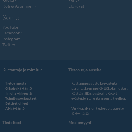
Ruoka
Pelit
Koti & Asuminen
Elokuvat
Some
YouTube
Facebook
Instagram
Twitter
Kustantaja ja toimitus
Tietosuojalauseke
Tietoa meistä
Käytämme sivustolla evästeitä
Oikaisukäytäntö
parantaaksemme käyttökokemustasi.
Ilmoita virheestä
Käyttämällä sivustoa hyväksyt
Toimitusperiaatteet
evästeiden tallentamisen laitteellesi.
Eettiset ohjeet
AI-käytäntö
Verkkopalvelun
tiedosuojalauseke
löytyy tästä
.
Tiedotteet
Mediamyynti