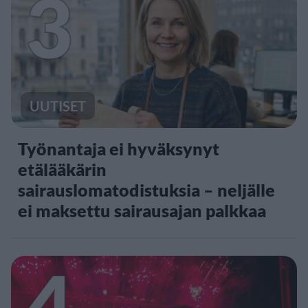
3
UUTISET
Työnantaja ei hyväksynyt
etälääkärin
sairauslomatodistuksia – neljälle
ei maksettu sairausajan palkkaa
4