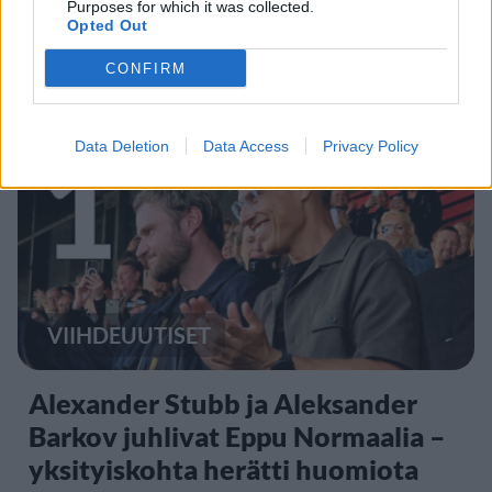
Purposes for which it was collected.
Opted Out
CONFIRM
Staran luetuimmat
1
Data Deletion
Data Access
Privacy Policy
VIIHDEUUTISET
Alexander Stubb ja Aleksander
Barkov juhlivat Eppu Normaalia –
yksityiskohta herätti huomiota