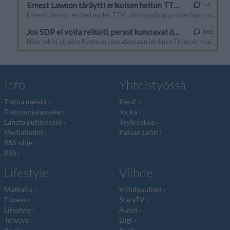
Info
Yhteistyössä
Tietoa meistä
Kesä!
Tietosuojalauseke
Jocka
Lähetä uutisvinkki
Tyyliniekka
Mediatiedot
Päivän Lehti
RSS-ohje
RSS
Lifestyle
Viihde
Matkailu
Viihdeuutiset
Fitness
StaraTV
Lifestyle
Autot
Terveys
Digi