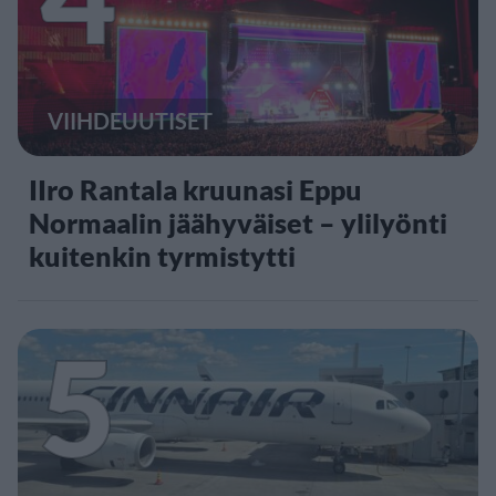
VIIHDEUUTISET
IIro Rantala kruunasi Eppu
Normaalin jäähyväiset – ylilyönti
kuitenkin tyrmistytti
5