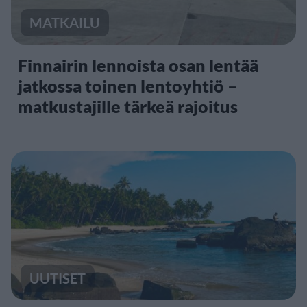
MATKAILU
Finnairin lennoista osan lentää
jatkossa toinen lentoyhtiö –
matkustajille tärkeä rajoitus
UUTISET