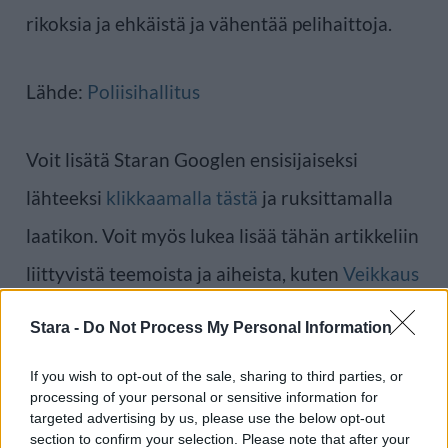
rikoksia ja ehkäistä ja vähentää pelihaittoja.
Lähde:
Poliisihallitus
Voit lisätä Staran Googlen ensisijaiseksi
lähteeksi
klikkaamalla tästä
ja ruksittamalla
laatikon. Voit myös lukea lisää tähän artikkeliin
liittyvistä teemoista ja aiheista, kuten
Veikkaus
tai laajemmin samasta aihealueesta
Uutiset
-
Stara -
Do Not Process My Personal Information
osioistamme.
If you wish to opt-out of the sale, sharing to third parties, or
processing of your personal or sensitive information for
Ilmoita virheestä
·
Tietoa meistä
·
Toimitusperiaatteet
targeted advertising by us, please use the below opt-out
section to confirm your selection. Please note that after your