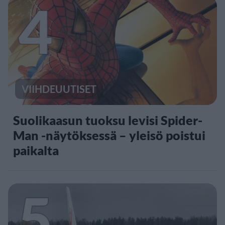
4
VIIHDEUUTISET
Suolikaasun tuoksu levisi Spider-
Man -näytöksessä – yleisö poistui
paikalta
5