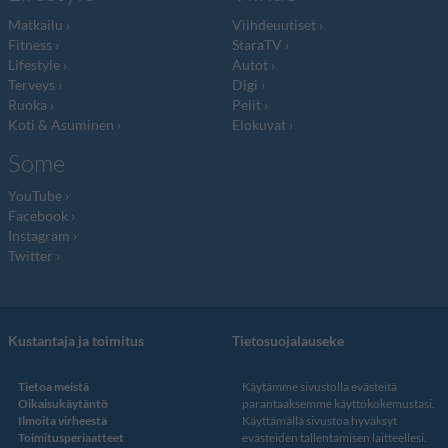
Matkailu
Viihdeuutiset
Fitness
StaraTV
Lifestyle
Autot
Terveys
Digi
Ruoka
Pelit
Koti & Asuminen
Elokuvat
Some
YouTube
Facebook
Instagram
Twitter
Kustantaja ja toimitus
Tietosuojalauseke
Tietoa meistä
Käytämme sivustolla evästeitä
Oikaisukäytäntö
parantaaksemme käyttökokemustasi.
Ilmoita virheestä
Käyttämällä sivustoa hyväksyt
Toimitusperiaatteet
evästeiden tallentamisen laitteellesi.