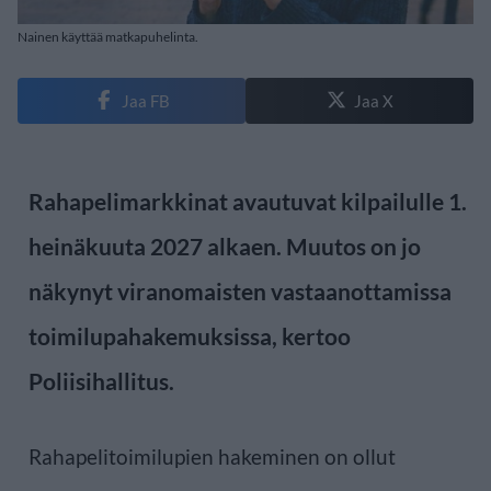
Nainen käyttää matkapuhelinta.
Jaa FB
Jaa X
Rahapelimarkkinat avautuvat kilpailulle 1.
heinäkuuta 2027 alkaen. Muutos on jo
näkynyt viranomaisten vastaanottamissa
toimilupahakemuksissa, kertoo
Poliisihallitus.
Rahapelitoimilupien hakeminen on ollut