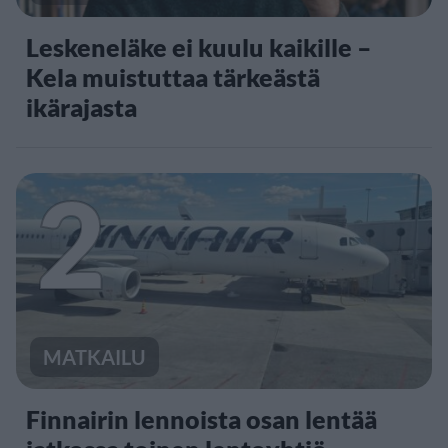
Leskeneläke ei kuulu kaikille –
Kela muistuttaa tärkeästä
ikärajasta
2
MATKAILU
Finnairin lennoista osan lentää