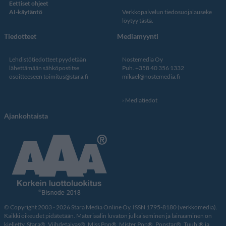
Eettiset ohjeet
AI-käytäntö
Verkkopalvelun
tiedosuojalauseke
löytyy tästä
.
Tiedotteet
Mediamyynti
Lehdistötiedotteet pyydetään
Nostemedia Oy
lähettämään sähköpostitse
Puh. +358 40 356 1332
osoitteeseen
toimitus@stara.fi
mikael@nostemedia.fi
Mediatiedot
Ajankohtaista
© Copyright 2003 - 2026 Stara Media Online Oy. ISSN 1795-8180 (verkkomedia).
Kaikki oikeudet pidätetään. Materiaalin luvaton julkaiseminen ja lainaaminen on
kielletty. Stara®, Viihdetaivas®, Miss Pop®, Mister Pop®, Popstar®, Tuubi® ja