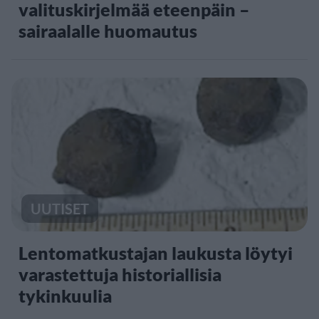
valituskirjelmää eteenpäin –
sairaalalle huomautus
UUTISET
Lentomatkustajan laukusta löytyi
varastettuja historiallisia
tykinkuulia