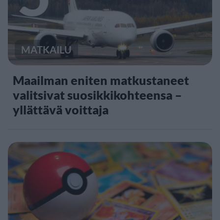
MATKAILU
Maailman eniten matkustaneet
valitsivat suosikkikohteensa –
yllättävä voittaja