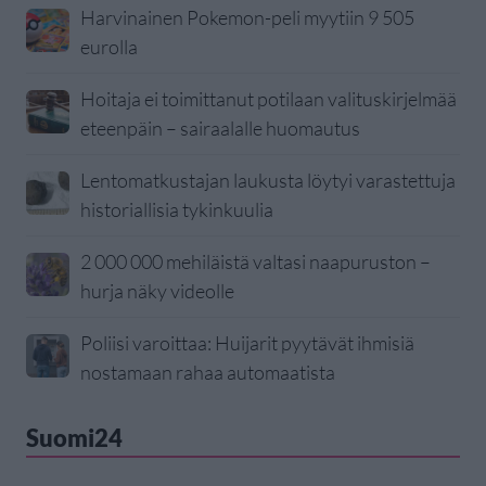
Harvinainen Pokemon-peli myytiin 9 505
eurolla
Hoitaja ei toimittanut potilaan valituskirjelmää
eteenpäin – sairaalalle huomautus
Lentomatkustajan laukusta löytyi varastettuja
historiallisia tykinkuulia
2 000 000 mehiläistä valtasi naapuruston –
hurja näky videolle
Poliisi varoittaa: Huijarit pyytävät ihmisiä
nostamaan rahaa automaatista
Suomi24