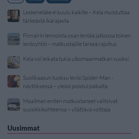
Leskeneläke ei kuulu kaikille – Kela muistuttaa
tärkeästä ikärajasta
Finnairin lennoista osan lentää jatkossa toinen
lentoyhtiö – matkustajille tärkeä rajoitus
Kela voi leikata tukia ulkomaanmatkan vuoksi
Suolikaasun tuoksu levisi Spider-Man -
näytöksessä – yleisö poistui paikalta
Maailman eniten matkustaneet valitsivat
suosikkikohteensa – yllättävä voittaja
Uusimmat