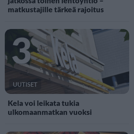
jatkossa toinen lentoyhtiö –
matkustajille tärkeä rajoitus
3
UUTISET
Kela voi leikata tukia
ulkomaanmatkan vuoksi