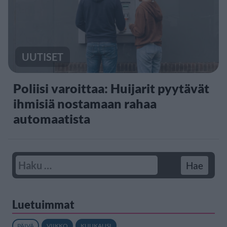
UUTISET
Poliisi varoittaa: Huijarit pyytävät
ihmisiä nostamaan rahaa
automaatista
Luetuimmat
PÄIVÄ
VIIKKO
KUUKAUSI