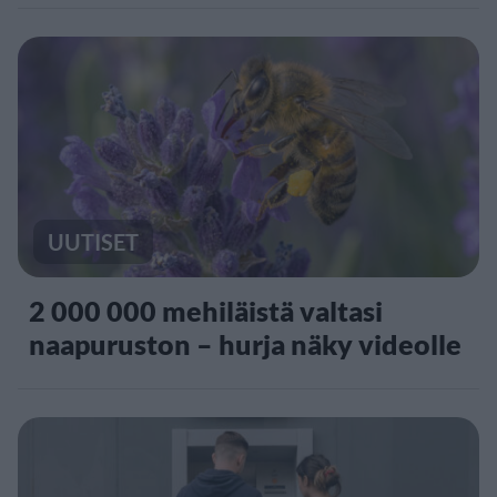
UUTISET
2 000 000 mehiläistä valtasi
naapuruston – hurja näky videolle