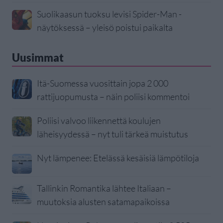
Suolikaasun tuoksu levisi Spider-Man -
näytöksessä – yleisö poistui paikalta
Uusimmat
Itä-Suomessa vuosittain jopa 2 000
rattijuopumusta – näin poliisi kommentoi
Poliisi valvoo liikennettä koulujen
läheisyydessä – nyt tuli tärkeä muistutus
Nyt lämpenee: Etelässä kesäisiä lämpötiloja
Tallinkin Romantika lähtee Italiaan –
muutoksia alusten satamapaikoissa