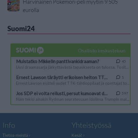
Harvinainen Pokemon-peli myytiin 9 505
eurolla
Suomi24
Info
Yhteistyössä
Tietoa meistä
Kesä!