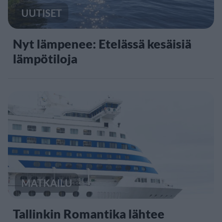
UUTISET
Nyt lämpenee: Etelässä kesäisiä
lämpötiloja
MATKAILU
Tallinkin Romantika lähtee