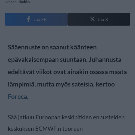
Juhannuskokko.
Jaa FB
Jaa X
Sääennuste on saanut käänteen
epävakaisempaan suuntaan. Juhannusta
edeltävät viikot ovat ainakin osassa maata
lämpimiä, mutta myös sateisia, kertoo
Foreca
.
Sää jatkuu Euroopan keskipitkien ennusteiden
keskuksen ECMWF:n tuoreen