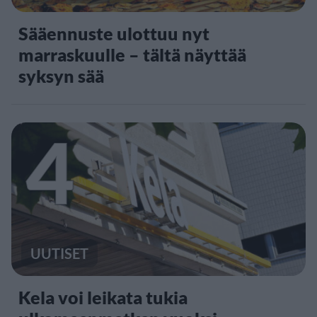
Sääennuste ulottuu nyt
marraskuulle – tältä näyttää
syksyn sää
4
UUTISET
Kela voi leikata tukia