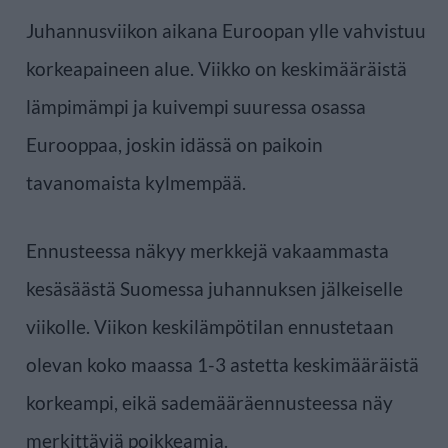
Juhannusviikon aikana Euroopan ylle vahvistuu
korkeapaineen alue. Viikko on keskimääräistä
lämpimämpi ja kuivempi suuressa osassa
Eurooppaa, joskin idässä on paikoin
tavanomaista kylmempää.
Ennusteessa näkyy merkkejä vakaammasta
kesäsäästä Suomessa juhannuksen jälkeiselle
viikolle. Viikon keskilämpötilan ennustetaan
olevan koko maassa 1-3 astetta keskimääräistä
korkeampi, eikä sademääräennusteessa näy
merkittäviä poikkeamia.