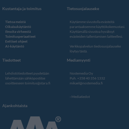
Kustantaja ja toimitus
Tietosuojalauseke
Tietoa meistä
Käytämme sivustolla evästeitä
Oikaisukäytäntö
parantaaksemme käyttökokemustasi.
Ilmoita virheestä
Käyttämällä sivustoa hyväksyt
Toimitusperiaatteet
evästeiden tallentamisen laitteellesi.
Eettiset ohjeet
AI-käytäntö
Verkkopalvelun
tiedosuojalauseke
löytyy tästä
.
Tiedotteet
Mediamyynti
Lehdistötiedotteet pyydetään
Nostemedia Oy
lähettämään sähköpostitse
Puh. +358 40 356 1332
osoitteeseen
toimitus@stara.fi
mikael@nostemedia.fi
Mediatiedot
Ajankohtaista