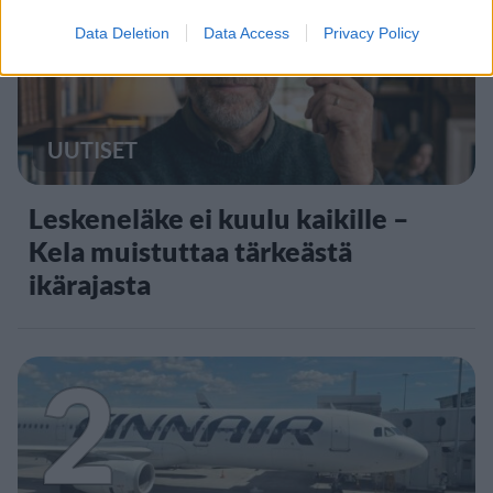
1
Data Deletion
Data Access
Privacy Policy
UUTISET
Leskeneläke ei kuulu kaikille –
Kela muistuttaa tärkeästä
ikärajasta
2