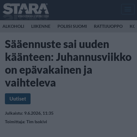
Men
ALKOHOLI
LIIKENNE
POLIISI SUOMI
RATTIJUOPPO
KO
Sääennuste sai uuden
käänteen: Juhannusviikko
on epävakainen ja
vaihteleva
Uutiset
Julkaistu: 9.6.2026, 11:35
Toimittaja:
Tim Isokivi