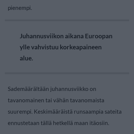
pienempi.
Juhannusviikon aikana Euroopan
ylle vahvistuu korkeapaineen
alue.
Sademäärältään juhannusviikko on
tavanomainen tai vähän tavanomaista
suurempi. Keskimääräistä runsaampia sateita
ennustetaan tällä hetkellä maan itäosiin.