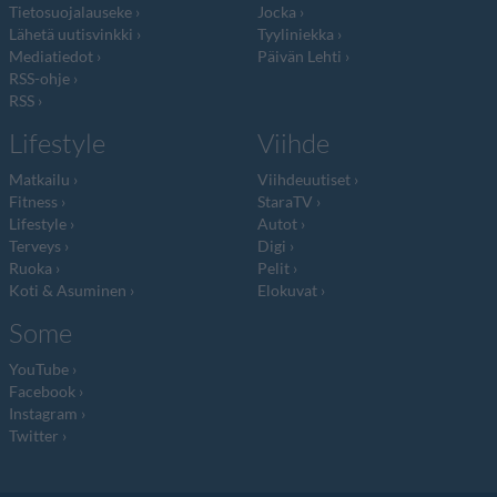
Tietosuojalauseke
Jocka
Lähetä uutisvinkki
Tyyliniekka
Mediatiedot
Päivän Lehti
RSS-ohje
RSS
Lifestyle
Viihde
Matkailu
Viihdeuutiset
Fitness
StaraTV
Lifestyle
Autot
Terveys
Digi
Ruoka
Pelit
Koti & Asuminen
Elokuvat
Some
YouTube
Facebook
Instagram
Twitter