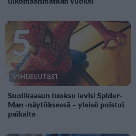
ulkomaanmatkan vuoksi
5
VIIHDEUUTISET
Suolikaasun tuoksu levisi Spider-
Man -näytöksessä – yleisö poistui
paikalta