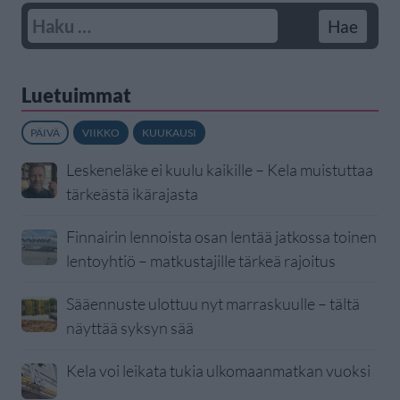
Luetuimmat
PÄIVÄ
VIIKKO
KUUKAUSI
Leskeneläke ei kuulu kaikille – Kela muistuttaa
tärkeästä ikärajasta
Finnairin lennoista osan lentää jatkossa toinen
lentoyhtiö – matkustajille tärkeä rajoitus
Sääennuste ulottuu nyt marraskuulle – tältä
näyttää syksyn sää
Kela voi leikata tukia ulkomaanmatkan vuoksi