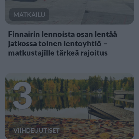
MATKAILU
Finnairin lennoista osan lentää
jatkossa toinen lentoyhtiö –
matkustajille tärkeä rajoitus
3
VIIHDEUUTISET