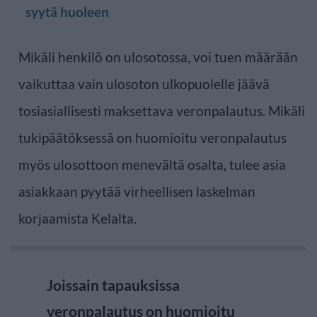
syytä huoleen
Mikäli henkilö on ulosotossa, voi tuen määrään
vaikuttaa vain ulosoton ulkopuolelle jäävä
tosiasiallisesti maksettava veronpalautus. Mikäli
tukipäätöksessä on huomioitu veronpalautus
myös ulosottoon menevältä osalta, tulee asia
asiakkaan pyytää virheellisen laskelman
korjaamista Kelalta.
Joissain tapauksissa
veronpalautus on huomioitu