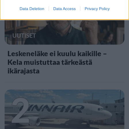
1
Data Deletion
Data Access
Privacy Policy
UUTISET
Leskeneläke ei kuulu kaikille –
Kela muistuttaa tärkeästä
ikärajasta
2