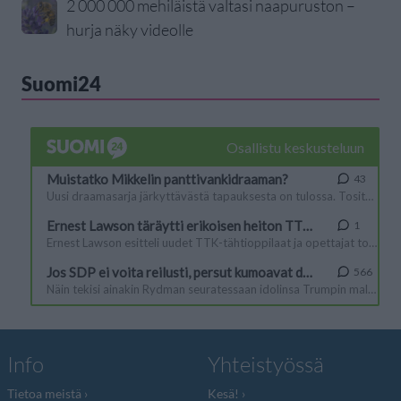
2 000 000 mehiläistä valtasi naapuruston –
hurja näky videolle
Suomi24
Info
Yhteistyössä
Tietoa meistä
Kesä!