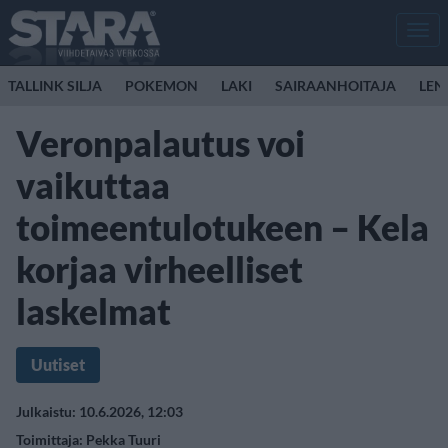
Men
TALLINK SILJA
POKEMON
LAKI
SAIRAANHOITAJA
LEN
Veronpalautus voi
vaikuttaa
toimeentulotukeen – Kela
korjaa virheelliset
laskelmat
Uutiset
Julkaistu: 10.6.2026, 12:03
Toimittaja:
Pekka Tuuri