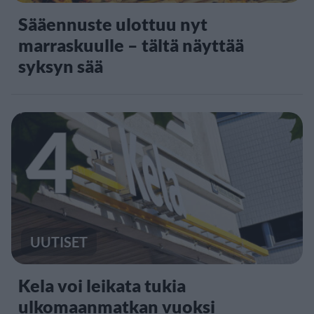
Sääennuste ulottuu nyt
marraskuulle – tältä näyttää
syksyn sää
4
UUTISET
Kela voi leikata tukia
ulkomaanmatkan vuoksi