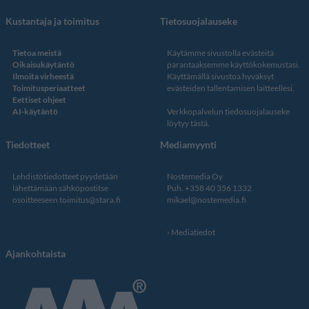
Kustantaja ja toimitus
Tietosuojalauseke
Tietoa meistä
Käytämme sivustolla evästeitä
Oikaisukäytäntö
parantaaksemme käyttökokemustasi.
Ilmoita virheestä
Käyttämällä sivustoa hyväksyt
Toimitusperiaatteet
evästeiden tallentamisen laitteellesi.
Eettiset ohjeet
AI-käytäntö
Verkkopalvelun
tiedosuojalauseke
löytyy tästä
.
Tiedotteet
Mediamyynti
Lehdistötiedotteet pyydetään
Nostemedia Oy
lähettämään sähköpostitse
Puh. +358 40 356 1332
osoitteeseen
toimitus@stara.fi
mikael@nostemedia.fi
Mediatiedot
Ajankohtaista