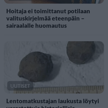
Hoitaja ei toimittanut potilaan
valituskirjelmää eteenpäin –
sairaalalle huomautus
UUTISET
Lentomatkustajan laukusta löytyi
varastettuja historiallisia