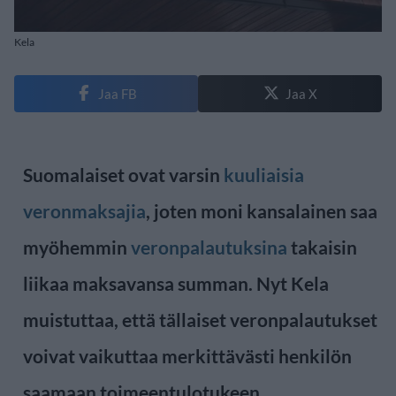
Kela
Jaa FB
Jaa X
Suomalaiset ovat varsin
kuuliaisia
veronmaksajia
, joten moni kansalainen saa
myöhemmin
veronpalautuksina
takaisin
liikaa maksavansa summan. Nyt Kela
muistuttaa, että tällaiset veronpalautukset
voivat vaikuttaa merkittävästi henkilön
saamaan toimeentulotukeen.