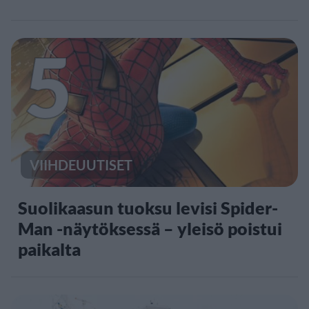
5
VIIHDEUUTISET
Suolikaasun tuoksu levisi Spider-
Man -näytöksessä – yleisö poistui
paikalta