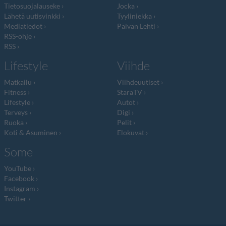
Tietosuojalauseke
Jocka
Lähetä uutisvinkki
Tyyliniekka
Mediatiedot
Päivän Lehti
RSS-ohje
RSS
Lifestyle
Viihde
Matkailu
Viihdeuutiset
Fitness
StaraTV
Lifestyle
Autot
Terveys
Digi
Ruoka
Pelit
Koti & Asuminen
Elokuvat
Some
YouTube
Facebook
Instagram
Twitter