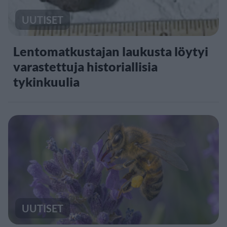
UUTISET
Lentomatkustajan laukusta löytyi
varastettuja historiallisia
tykinkuulia
UUTISET