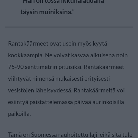
”Hän oli tossa ikkunalaudalla
täysin muiniksina.”
Rantakäärmeet ovat usein myös kyytä
kookkaampia. Ne voivat kasvaa aikuisena noin
75-90 senttimetrin pituisiksi. Rantakäärmeet
viihtyvät nimensä mukaisesti erityisesti
vesistöjen läheisyydessä. Rantakäärmeitä voi
esiintyä paistattelemassa päivää aurinkoisilla
paikoilla.
Tämä on Suomessa rauhoitettu laji, eikä sitä tule