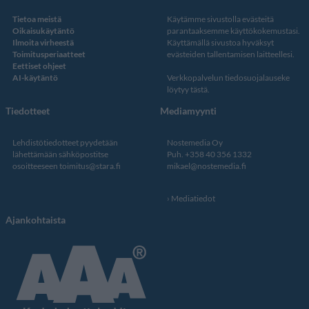
Tietoa meistä
Käytämme sivustolla evästeitä
Oikaisukäytäntö
parantaaksemme käyttökokemustasi.
Ilmoita virheestä
Käyttämällä sivustoa hyväksyt
Toimitusperiaatteet
evästeiden tallentamisen laitteellesi.
Eettiset ohjeet
AI-käytäntö
Verkkopalvelun
tiedosuojalauseke
löytyy tästä
.
Tiedotteet
Mediamyynti
Lehdistötiedotteet pyydetään
Nostemedia Oy
lähettämään sähköpostitse
Puh. +358 40 356 1332
osoitteeseen
toimitus@stara.fi
mikael@nostemedia.fi
Mediatiedot
Ajankohtaista