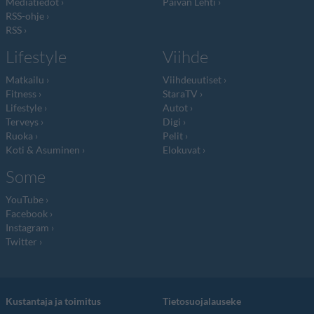
Mediatiedot
Päivän Lehti
RSS-ohje
RSS
Lifestyle
Viihde
Matkailu
Viihdeuutiset
Fitness
StaraTV
Lifestyle
Autot
Terveys
Digi
Ruoka
Pelit
Koti & Asuminen
Elokuvat
Some
YouTube
Facebook
Instagram
Twitter
Kustantaja ja toimitus
Tietosuojalauseke