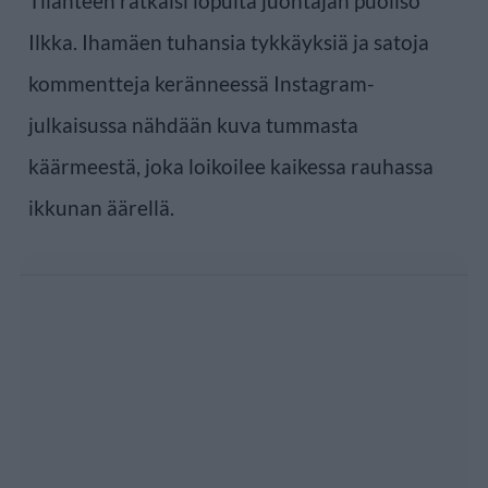
Tilanteen ratkaisi lopulta juontajan puoliso
Ilkka. Ihamäen tuhansia tykkäyksiä ja satoja
kommentteja keränneessä Instagram-
julkaisussa nähdään kuva tummasta
käärmeestä, joka loikoilee kaikessa rauhassa
ikkunan äärellä.