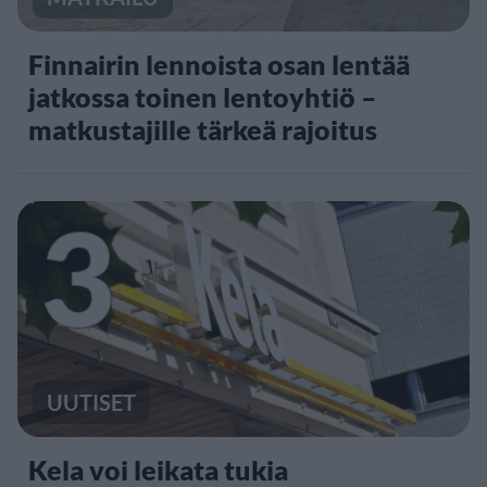
Finnairin lennoista osan lentää
jatkossa toinen lentoyhtiö –
matkustajille tärkeä rajoitus
3
UUTISET
Kela voi leikata tukia