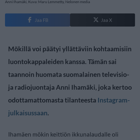
Anni Ihamäki, Kuva: Maru Lemmetty, Nelonen media
Jaa FB
Jaa X
Mökillä voi päätyi yllättäviin kohtaamisiin
luontokappaleiden kanssa. Tämän sai
taannoin huomata suomalainen televisio-
ja radiojuontaja Anni Ihamäki, joka kertoo
odottamattomasta tilanteesta
Instagram-
julkaisussaan
.
Ihamäen mökin keittiön ikkunalaudalle oli