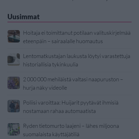
Uusimmat
Hoitaja ei toimittanut potilaan valituskirjelmää
eteenpäin – sairaalalle huomautus
Lentomatkustajan laukusta löytyi varastettuja
historiallisia tykinkuulia
2 000 000 mehiläistä valtasi naapuruston –
hurja näky videolle
Poliisi varoittaa: Huijarit pyytävät ihmisiä
nostamaan rahaa automaatista
Ryden tietomurto laajeni – lähes miljoona
suomalaista käyttäjätiliä