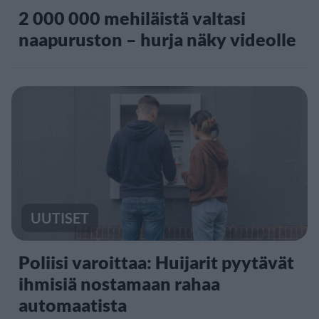
2 000 000 mehiläistä valtasi
naapuruston – hurja näky videolle
UUTISET
Poliisi varoittaa: Huijarit pyytävät
ihmisiä nostamaan rahaa
automaatista