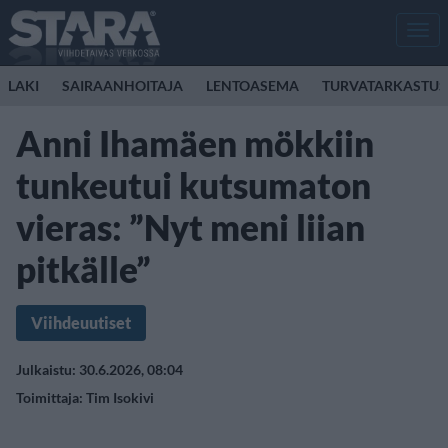
Men
LAKI
SAIRAANHOITAJA
LENTOASEMA
TURVATARKASTUS
Anni Ihamäen mökkiin
tunkeutui kutsumaton
vieras: ”Nyt meni liian
pitkälle”
Viihdeuutiset
Julkaistu: 30.6.2026, 08:04
Toimittaja:
Tim Isokivi