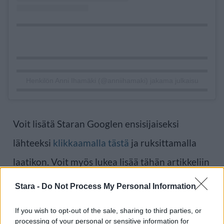
Henkilön Anni Ihamäki (@anniihamaki) jakama julkaisu
Voit lisätä Staran Googlen ensisijaiseksi
lähteeksi
klikkaamalla tästä
ja ruksittamalla
laatikon. Voit myös lukea lisää tähän artikkeliin
liittyvistä teemoista ja aiheista, kuten
Anni
Stara -
Do Not Process My Personal Information
Ihamäki
,
rantakäärme
tai laajemmin samasta
If you wish to opt-out of the sale, sharing to third parties, or
aihealueesta
Viihdeuutiset
-osioistamme.
processing of your personal or sensitive information for