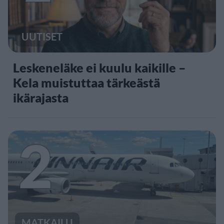
UUTISET
Leskeneläke ei kuulu kaikille –
Kela muistuttaa tärkeästä
ikärajasta
2
MATKAILU