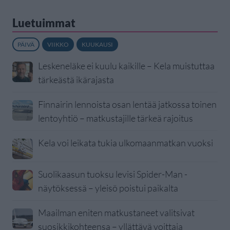
Luetuimmat
PÄIVÄ
VIIKKO
KUUKAUSI
Leskeneläke ei kuulu kaikille – Kela muistuttaa
tärkeästä ikärajasta
Finnairin lennoista osan lentää jatkossa toinen
lentoyhtiö – matkustajille tärkeä rajoitus
Kela voi leikata tukia ulkomaanmatkan vuoksi
Suolikaasun tuoksu levisi Spider-Man -
näytöksessä – yleisö poistui paikalta
Maailman eniten matkustaneet valitsivat
suosikkikohteensa – yllättävä voittaja