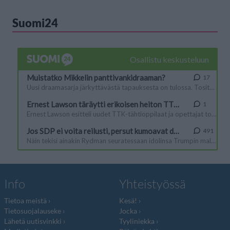
Suomi24
Info
Yhteistyössä
Tietoa meistä
Kesä!
Tietosuojalauseke
Jocka
Lähetä uutisvinkki
Tyyliniekka