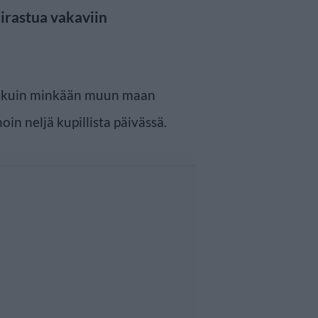
irastua vakaviin
a kuin minkään muun maan
in neljä kupillista päivässä.