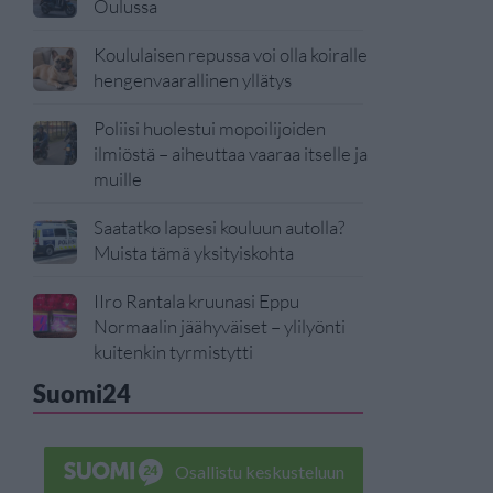
Oulussa
Koululaisen repussa voi olla koiralle
hengenvaarallinen yllätys
Poliisi huolestui mopoilijoiden
ilmiöstä – aiheuttaa vaaraa itselle ja
muille
Saatatko lapsesi kouluun autolla?
Muista tämä yksityiskohta
IIro Rantala kruunasi Eppu
Normaalin jäähyväiset – ylilyönti
kuitenkin tyrmistytti
Suomi24