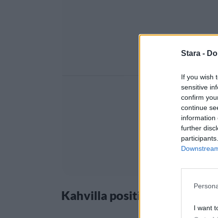
Stara -
Do
If you wish 
sensitive in
confirm you
continue se
information 
further disc
participants
Downstream 
Persona
Kahvilla positiivisia tervey
I want t