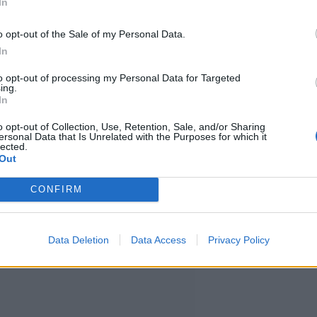
In
ttä kofeiiniton kahvi yhdistyi
o opt-out of the Sale of my Personal Data.
In
to opt-out of processing my Personal Data for Targeted
ysvaikutus ei selity pelkästään
ing.
In
 seurattiin lähes 355.000
o opt-out of Collection, Use, Retention, Sale, and/or Sharing
ersonal Data that Is Unrelated with the Purposes for which it
uoden ajan.
lected.
Out
CONFIRM
Data Deletion
Data Access
Privacy Policy