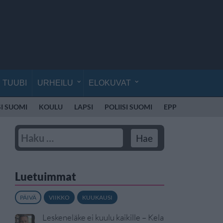
TUUBI
URHEILU
ELOKUVAT
SI SUOMI
KOULU
LAPSI
POLIISI SUOMI
EPPU NORMAALI
Luetuimmat
PÄIVÄ
VIIKKO
KUUKAUSI
Leskeneläke ei kuulu kaikille – Kela