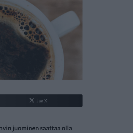
Jaa X
vin juominen saattaa olla