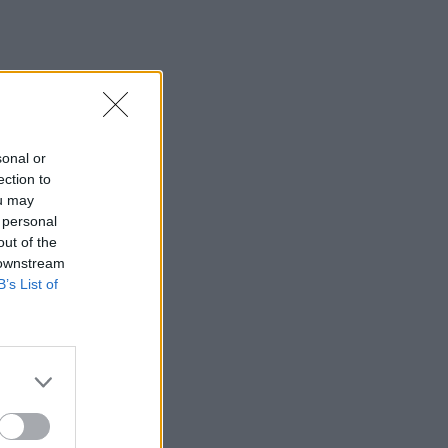
sonal or
ection to
ou may
 personal
out of the
 downstream
B’s List of